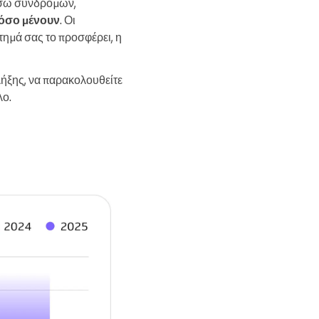
μέσω συνδρομών,
πόσο μένουν
. Οι
στημά σας το προσφέρει, η
λήξης, να παρακολουθείτε
λο.