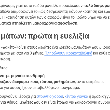
κρίνουμε, γιατί αυτά τα δύο μοντέλα προσελκύουν
πολύ διαφορε
 καθένα διαμορφώνει το πώς δεσμεύονται, κάνουν κράτηση και εμ
ο. Η κατανόηση αυτών των διαφορών είναι το πρώτο βήμα για να
ε
ατικά στηρίζει τη μακροχρόνια αφοσίωση.
μάτων: πρώτα η ευελιξία
 «πακέτο») δίνει στους πελάτες ένα πακέτο μαθημάτων που μπο
ήματα με ισχύ για 3 μήνες.
Πληρώνουν προκαταβολικά
και κάθε 
στωση.
άτες:
νοι με μηνιαία συνδρομή
.
υάζουν διαφορετικούς τύπους μαθημάτων
, αν το επιτρέπετε.
δικά για όσους έχουν μεταβαλλόμενο πρόγραμμα.
τουργούν υπέροχα για
στούντιο χορού
,
κέντρα γιόγκα
ή ομαδική γυ
 για νέους πελάτες
που δεν είναι έτοιμοι για μακροχρόνια συνδρ