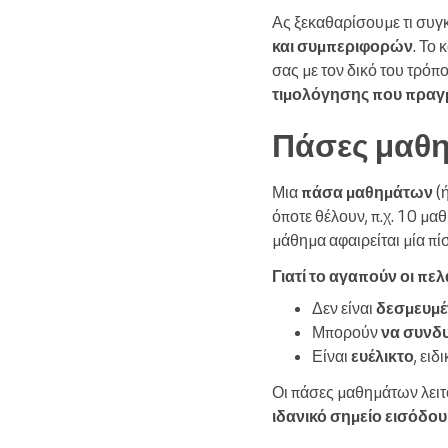
Ας ξεκαθαρίσουμε τι συγ
και συμπεριφορών
. Το
σας με τον δικό του τρόπ
τιμολόγησης που πραγμ
Πάσες μαθη
Μια
πάσα μαθημάτων
(ή
όποτε θέλουν, π.χ. 10 μαθ
μάθημα αφαιρείται μία πί
Γιατί το αγαπούν οι πελ
Δεν είναι
δεσμευμέ
Μπορούν
να συνδ
Είναι
ευέλικτο
, ει
Οι πάσες μαθημάτων λει
ιδανικό σημείο εισόδου