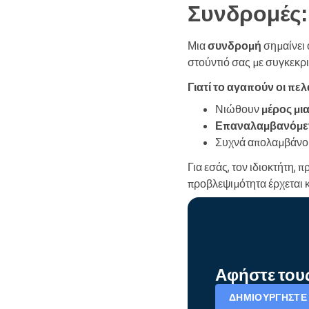
Συνδρομές:
Μια
συνδρομή
σημαίνει 
στούντιό σας με συγκεκρι
Γιατί το αγαπούν οι πελ
Νιώθουν
μέρος μι
Επαναλαμβανόμεν
Συχνά απολαμβάν
Για εσάς, τον ιδιοκτήτη,
προβλεψιμότητα έρχεται 
Αφήστε τους
ΔΗΜΙΟΥΡΓΉΣΤΕ 