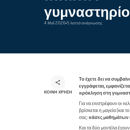
Ηλεκτρονικές κρατήσεις
γυμναστηρί
Omnichannel λύση κρατήσεων
4 Μαΐ 2026
5 λεπτά ανάγνωσης
Το έχετε δει να συμβαί
εγγράφεται, εμφανίζεται
ΚΟΙΝΉ ΧΡΉΣΗ
πρόκληση στη γυμναστ
Για να επιστρέφουν οι πελ
βρίσκεται η μαγεία (και 
σας:
πάσες μαθημάτων 
Και τα δύο μοντέλα έχουν