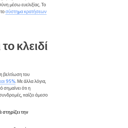
σύνη μέσω ευελιξίας. Το
 το
σύστημα κρατήσεων
το κλειδί
 η βελτίωση του
και 95%
. Με άλλα λόγια,
ό σημαίνει ότι η
συνδρομές, παίζει άμεσο
 στηρίζει την