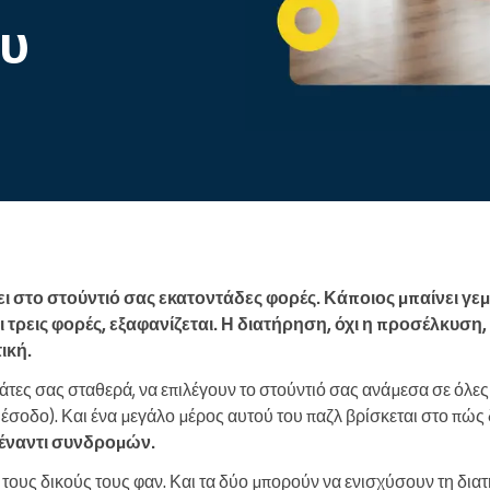
Enterprise
ου
Διαχειρίζεστε έναν μεγάλο
οργανισμό
νει στο στούντιό σας εκατοντάδες φορές. Κάποιος μπαίνει γε
 τρεις φορές, εξαφανίζεται. Η διατήρηση, όχι η προσέλκυση,
ική.
άτες σας σταθερά, να επιλέγουν το στούντιό σας ανάμεσα σε όλες τ
το έσοδο). Και ένα μεγάλο μέρος αυτού του παζλ βρίσκεται στο πώς
έναντι συνδρομών.
 τους δικούς τους φαν. Και τα δύο μπορούν να ενισχύσουν τη δια