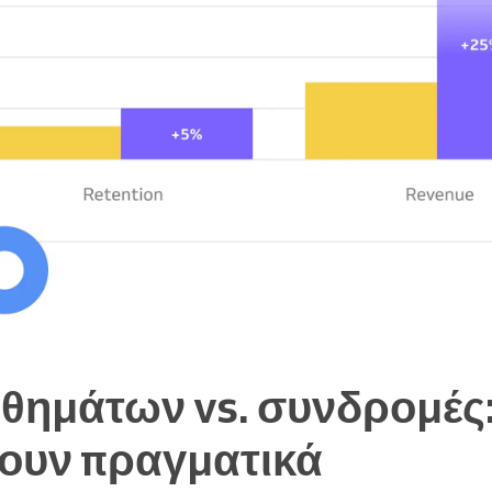
θημάτων vs. συνδρομές:
ουν πραγματικά