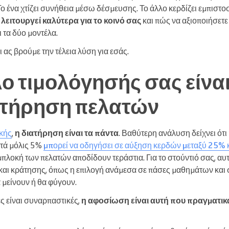
ο ένα χτίζει συνήθεια μέσω δέσμευσης. Το άλλο κερδίζει εμπιστο
ο
λειτουργεί καλύτερα για το κοινό σας
και πώς να αξιοποιήσετε
 τα δύο μοντέλα.
 ας βρούμε την τέλεια λύση για εσάς.
ο τιμολόγησής σας είναι 
ιατήρηση πελατών
ικής
,
η διατήρηση είναι τα πάντα
. Βαθύτερη ανάλυση δείχνει ότι
τά μόλις 5%
μπορεί να οδηγήσει σε αύξηση κερδών μεταξύ 25% 
μπλοκή των πελατών αποδίδουν τεράστια. Για το στούντιό σας, αυτ
και κράτησης, όπως η επιλογή ανάμεσα σε πάσες μαθημάτων και 
α μείνουν ή θα φύγουν.
ές είναι συναρπαστικές,
η αφοσίωση είναι αυτή που πραγματικά