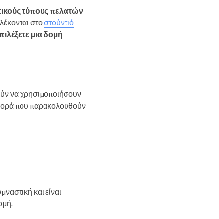
τικούς τύπους πελατών
πλέκονται στο
στούντιό
πιλέξετε μια δομή
ρούν να χρησιμοποιήσουν
φορά που παρακολουθούν
μναστική και είναι
ομή.