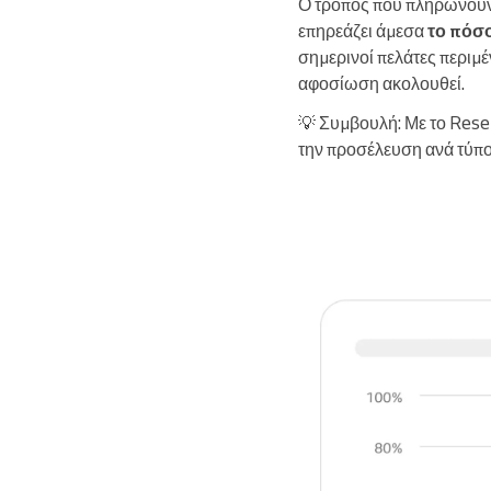
Ο τρόπος που πληρώνουν 
επηρεάζει άμεσα
το πόσ
σημερινοί πελάτες περιμ
αφοσίωση ακολουθεί.
💡 Συμβουλή: Με το Rese
την προσέλευση ανά τύπ