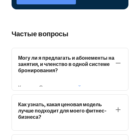
Частые вопросы
Могу ли я предлагать и абонементы на
занятия, и членство в одной системе
бронирования?
Конечно. С помощью
онлайн-системы
бронирования Reservio
вы легко
управляете обеими моделями
— от
Как узнать, какая ценовая модель
пакетов абонементов до регулярных
лучше подходит для моего фитнес-
бизнеса?
членств. Клиенты видят доступность, могут
бронировать в любое время и даже
отслеживать оставшиеся занятия или статус
Регулярно отслеживайте результаты с
членства.