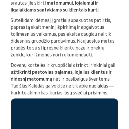
srautas; jie skirti
matomumui, lojalumui ir
ilgalaikiams santykiams su klientais kurti
.
Sutelkdami dėmesį į gražiai supakuotas patirtis,
paprastą skaitmeninį išpirkimą ir apgalvotus
tolimesnius veiksmus, pasieksite daugiau nei tik
didesnius gruodžio pardavimus. Naujuosius metus
pradėsite su stipresne klientų baze ir prekių
ženklu, kurį žmonės nori rekomenduoti.
Dovanų kortelės ir kruopščiai atrinkti rinkiniai gali
užtikrinti pastovias pajamas, lojalius klientus ir
didesnį matomumą
net ir pasibaigus šventėms.
Tad šias Kalėdas galvokite ne tik apie nuolaidas —
kurkite akimirkas, kurias jūsų svečiai prisimins.