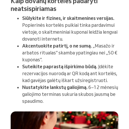
Kaip dovanų korteles padaryti
neatsispiriamas
Siūlykite ir fizines, ir skaitmenines versijas.
Popierinės kortelės puikiai tinka pardavimui
vietoje, o skaitmeniniai kuponai leidžia lengvai
dovanoti internetu.
Akcentuokite patirtį, o ne sumą.
„Masažo ir
arbatos ritualas“ skamba ypatingiau nei „50 €
kuponas“.
Suteikite paprastą išpirkimo būdą.
Įdėkite
rezervacijos nuorodą ar QR kodą ant kortelės,
kad gavėjas galėtų iškart užsiregistruoti.
Nustatykite lankstų galiojimą.
6–12 mėnesių
galiojimo terminas sukuria skubos jausmą be
spaudimo.