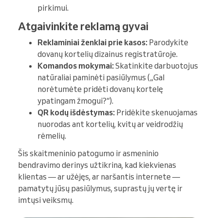
pirkimui.
Atgaivinkite reklamą gyvai
Reklaminiai ženklai prie kasos:
Parodykite
dovanų kortelių dizainus registratūroje.
Komandos mokymai:
Skatinkite darbuotojus
natūraliai paminėti pasiūlymus („Gal
norėtumėte pridėti dovanų kortelę
ypatingam žmogui?“).
QR kodų išdėstymas:
Pridėkite skenuojamas
nuorodas ant kortelių, kvitų ar veidrodžių
rėmelių.
Šis skaitmeninio patogumo ir asmeninio
bendravimo derinys užtikrina, kad kiekvienas
klientas — ar užėjęs, ar naršantis internete —
pamatytų jūsų pasiūlymus, suprastų jų vertę ir
imtųsi veiksmų.