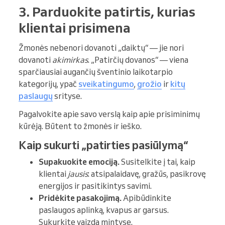
3. Parduokite patirtis, kurias
klientai prisimena
Žmonės nebenori dovanoti „daiktų“ — jie nori
dovanoti
akimirkas
. „Patirčių dovanos“ — viena
sparčiausiai augančių šventinio laikotarpio
kategorijų, ypač
sveikatingumo
,
grožio
ir
kitų
paslaugų
srityse.
Pagalvokite apie savo verslą kaip apie prisiminimų
kūrėją. Būtent to žmonės ir ieško.
Kaip sukurti „patirties pasiūlymą“
Supakuokite emociją.
Susitelkite į tai, kaip
klientai
jausis
: atsipalaidavę, gražūs, pasikrovę
energijos ir pasitikintys savimi.
Pridėkite pasakojimą.
Apibūdinkite
paslaugos aplinką, kvapus ar garsus.
Sukurkite vaizdą mintyse.