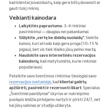
kad klientai įsivaizduotų, kaip gera būtų dovanoti ar
gauti tokį rinkinį.
Veikianti kainodara
Laikykitės paprastumo.
3–4 rinkiniai
pasirinkimui — daugiau nei pakankamai.
Siūlykite „vertę be didelių nuolaidų“.
Siekite
kainos, kuri atrodo kaip gera proga (10–15 %
pigiau), bet vis tiek išlaiko jūsų pelno maržą.
Naudokite savo internetinės rezervacijos
kalendorių
, kad matytumėte, kurie rinkiniai
populiariausi.
Pateikite savo šventinius rinkinius tiesiogiai savo
rezervacijos svetainėje
, kad
klientai galėtų
apžiūrėti, pasirinkti ir rezervuoti iškart
. Specialus
„Šventiniai pasiūlymai“ skyrius ar nukreipimo
puslapis leidžia pirkėjams naršyti ir pirkti 24/7, net
kai jūsų salonas ar studija uždaryta.