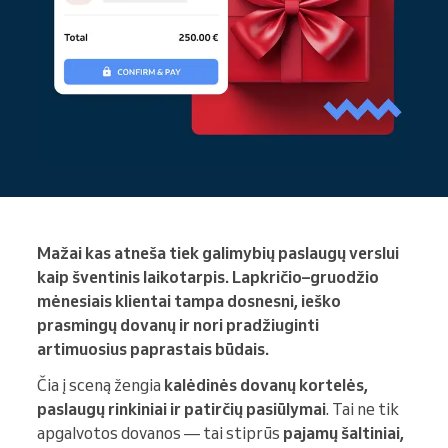
Mažai kas atneša tiek galimybių paslaugų verslui
kaip šventinis laikotarpis. Lapkričio–gruodžio
mėnesiais klientai tampa dosnesni, ieško
prasmingų dovanų ir nori pradžiuginti
artimuosius paprastais būdais.
Čia į sceną žengia
kalėdinės dovanų kortelės,
paslaugų rinkiniai ir patirčių pasiūlymai
. Tai ne tik
apgalvotos dovanos — tai stiprūs
pajamų šaltiniai,