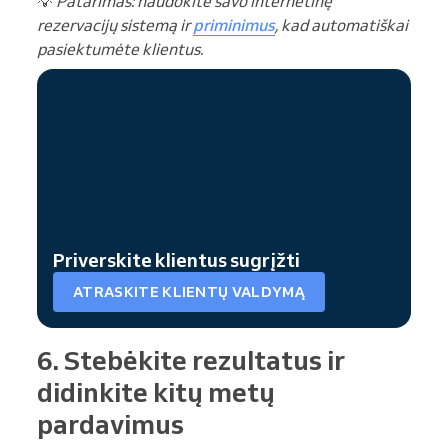
💡
Patarimas: naudokite savo internetinę
rezervacijų sistemą ir
priminimus
, kad automatiškai
pasiektumėte klientus.
Priverskite klientus sugrįžti
ATRASKITE KLIENTŲ VALDYMĄ
6. Stebėkite rezultatus ir
didinkite kitų metų
pardavimus