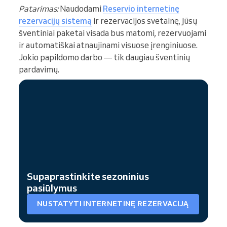
Patarimas:
Naudodami
Reservio internetinę
rezervacijų sistemą
ir rezervacijos svetainę, jūsų
šventiniai paketai visada bus matomi, rezervuojami
ir automatiškai atnaujinami visuose įrenginiuose.
Jokio papildomo darbo — tik daugiau šventinių
pardavimų.
Supaprastinkite sezoninius
pasiūlymus
NUSTATYTI INTERNETINĘ REZERVACIJĄ