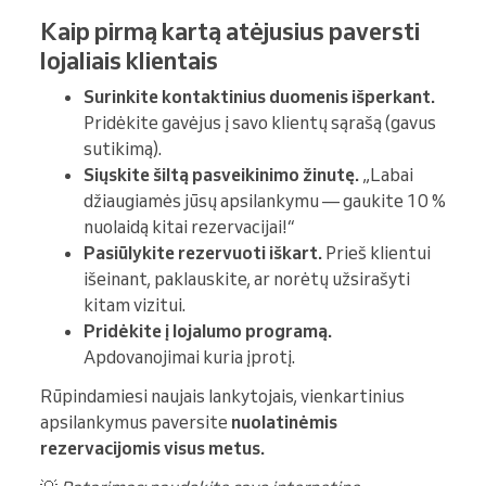
Kaip pirmą kartą atėjusius paversti
lojaliais klientais
Surinkite kontaktinius duomenis išperkant.
Pridėkite gavėjus į savo klientų sąrašą (gavus
sutikimą).
Siųskite šiltą pasveikinimo žinutę.
„Labai
džiaugiamės jūsų apsilankymu — gaukite 10 %
nuolaidą kitai rezervacijai!“
Pasiūlykite rezervuoti iškart.
Prieš klientui
išeinant, paklauskite, ar norėtų užsirašyti
kitam vizitui.
Pridėkite į lojalumo programą.
Apdovanojimai kuria įprotį.
Rūpindamiesi naujais lankytojais, vienkartinius
apsilankymus paversite
nuolatinėmis
rezervacijomis visus metus.