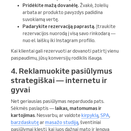
Pridėkite mažą dovanėlę.
Žvakė, žolelių
arbata ar produkto pavyzdys padidina
suvokiamą vertę.
Padarykite rezervaciją paprastą.
Įtraukite
rezervacijos nuorodą į visą savo rinkodarą —
nuo el. laiškų iki Instagram profilio.
Kai klientai gali rezervuoti ar dovanoti patirtį vienu
paspaudimu, jūsų konversijų rodiklis išauga.
4. Reklamuokite pasiūlymus
strategiškai — internetu ir
gyvai
Net geriausias pasiūlymas neparduoda pats.
Sėkmės paslaptis —
laikas, matomumas ir
kartojimas
. Nesvarbu, ar valdote
kirpyklą
,
SPA
,
barzdaskutę
ar
masažo studiją
, šventiniai
pasiūlymai klesti, kai juos dažnai mato ir lengva