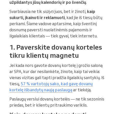
užpildantys jūsų kalendorių ir po švenčių
.
Svarbiausia ne tik
siūlyti
juos, bet ir žinoti,
kaip
sukurti, įkainoti ir reklamuoti
, kad jie iš tiesų būtų
perkami. Šiame vadove aptarsime, kaip šventinį
dosnumą paversti nuolatinėmis pajamomis ir
ilgalaikiais klientais — tiek gyvai, tiek internetu.
1. Paverskite dovanų korteles
tikru klientų magnetu
Jei kada nors gavote dovanų kortelę į grožio saloną
ar SPA, kur dar nesilankėte, žinote, kaip tai veikia:
vienas vizitas gali tapti pradžia ilgalaikių santykių. Iš
tiesų,
57 % vartotojų sako, kad gavę dovanų
kortelę išbandytų naują paslaugą
ar tiekėją.
Paslaugų verslui dovanų kortelės — ne tik sezoninis
priedas, bet ir klientų pritraukimo variklis.