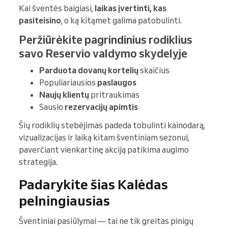
Kai šventės baigiasi,
laikas įvertinti, kas
pasiteisino
, o ką kitąmet galima patobulinti.
Peržiūrėkite pagrindinius rodiklius
savo Reservio valdymo skydelyje
Parduota dovanų kortelių
skaičius
Populiariausios
paslaugos
Naujų klientų
pritraukimas
Sausio
rezervacijų apimtis
Šių rodiklių stebėjimas padeda tobulinti kainodarą,
vizualizacijas ir laiką kitam šventiniam sezonui,
paverčiant vienkartinę akciją patikima augimo
strategija.
Padarykite šias Kalėdas
pelningiausias
Šventiniai pasiūlymai — tai ne tik greitas pinigų