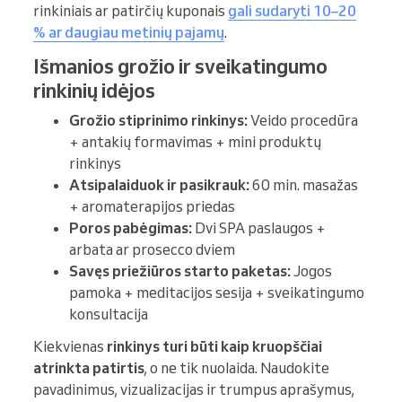
rinkiniais ar patirčių kuponais
gali sudaryti 10–20
% ar daugiau metinių pajamų
.
Išmanios grožio ir sveikatingumo
rinkinių idėjos
Grožio stiprinimo rinkinys:
Veido procedūra
+ antakių formavimas + mini produktų
rinkinys
Atsipalaiduok ir pasikrauk:
60 min. masažas
+ aromaterapijos priedas
Poros pabėgimas:
Dvi SPA paslaugos +
arbata ar prosecco dviem
Savęs priežiūros starto paketas:
Jogos
pamoka + meditacijos sesija + sveikatingumo
konsultacija
Kiekvienas
rinkinys turi būti kaip kruopščiai
atrinkta patirtis
, o ne tik nuolaida. Naudokite
pavadinimus, vizualizacijas ir trumpus aprašymus,