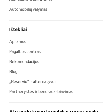
Automobilių valymas
Ištekliai
Apie mus
Pagalbos centras
Rekomendacijos
Blog
„Reservio“ ir alternatyvos
Partnerystės ir bendradarbiavimas
Atsisiųskite verslo mobiliąją programėlę