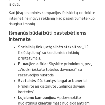
įsigyti.
Kad jūsų sezoninės kampanijos išsiskirtų, derinkite
internetinę ir gyvą reklamą, kad pasiektumėte kuo
daugiau žmonių.
Išmanūs būdai būti pastebėtiems
internete
Socialinių tinklų atgalinės atskaitos:
„12
Kalėdų dienų“ su kasdieniais rinkinių
pristatymais.
El. naujienlaiškiai:
Siųskite priminimus, pvz.,
„Vis dar ieškote tobulos dovanos?“ su
rezervacijos nuoroda.
Svetainės iššokantys langai ar baneriai:
Pridėkite aiškią žinutę „Galimos dovanų
kortelės“.
Lojalumo kampanijos:
Apdovanokite
nuolatinius klientus maža nuolaida antram