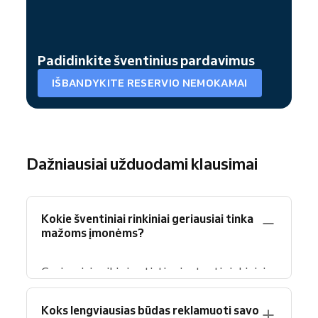
Padidinkite šventinius pardavimus
IŠBANDYKITE RESERVIO NEMOKAMAI
Dažniausiai užduodami klausimai
Kokie šventiniai rinkiniai geriausiai tinka
mažoms įmonėms?
Geriausiai veikia į patirtį orientuoti rinkiniai,
ypač tokiose srityse kaip
grožis
,
sveikatingumas
ir
fitnesas
. Pagalvokite apie
Koks lengviausias būdas reklamuoti savo