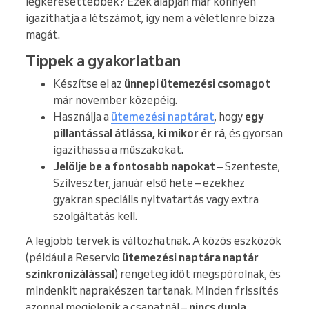
legkeresettebbek? Ezek alapján már könnyen
igazíthatja a létszámot, így nem a véletlenre bízza
magát.
Tippek a gyakorlatban
Készítse el az
ünnepi ütemezési csomagot
már november közepéig.
Használja a
ütemezési naptárat
, hogy
egy
pillantással átlássa, ki mikor ér rá
, és gyorsan
igazíthassa a műszakokat.
Jelölje be a fontosabb napokat
– Szenteste,
Szilveszter, január első hete – ezekhez
gyakran speciális nyitvatartás vagy extra
szolgáltatás kell.
A legjobb tervek is változhatnak. A közös eszközök
(például a Reservio
ütemezési naptára naptár
szinkronizálással
) rengeteg időt megspórolnak, és
mindenkit naprakészen tartanak. Minden frissítés
azonnal megjelenik a csapatnál –
nincs dupla