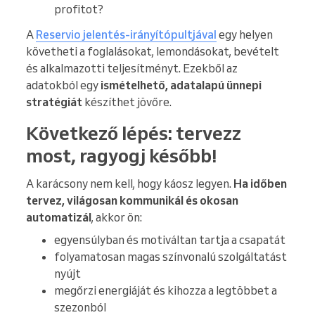
profitot?
A
Reservio jelentés-irányítópultjával
egy helyen
követheti a foglalásokat, lemondásokat, bevételt
és alkalmazotti teljesítményt. Ezekből az
adatokból egy
ismételhető, adatalapú ünnepi
stratégiát
készíthet jövőre.
Következő lépés: tervezz
most, ragyogj később!
A karácsony nem kell, hogy káosz legyen.
Ha időben
tervez, világosan kommunikál és okosan
automatizál
, akkor ön:
egyensúlyban és motiváltan tartja a csapatát
folyamatosan magas színvonalú szolgáltatást
nyújt
megőrzi energiáját és kihozza a legtöbbet a
szezonból