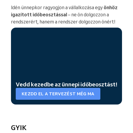
Idén ünnepkor ragyogjon a vállalkozása egy
önhöz
igazított időbeosztással
– ne ön dolgozzon a
rendszerért, hanem a rendszer dolgozzon önért!
Vedd kezedbe az ünnepi időbeosztást!
KEZDD EL A TERVEZÉST MÉG MA
GYIK