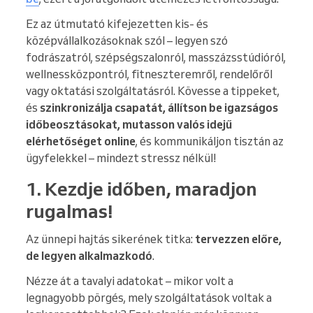
Ez az útmutató kifejezetten kis- és
középvállalkozásoknak szól – legyen szó
fodrászatról, szépségszalonról, masszázsstúdióról,
wellnessközpontról, fitneszteremről, rendelőről
vagy oktatási szolgáltatásról. Kövesse a tippeket,
és
szinkronizálja csapatát, állítson be igazságos
időbeosztásokat, mutasson valós idejű
elérhetőséget online
, és kommunikáljon tisztán az
ügyfelekkel – mindezt stressz nélkül!
1. Kezdje időben, maradjon
rugalmas!
Az ünnepi hajtás sikerének titka:
tervezzen előre,
de legyen alkalmazkodó
.
Nézze át a tavalyi adatokat – mikor volt a
legnagyobb pörgés, mely szolgáltatások voltak a