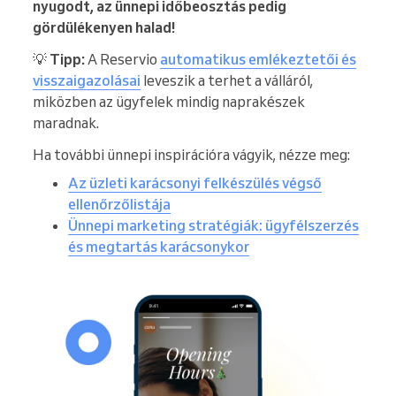
nyugodt, az ünnepi időbeosztás pedig
gördülékenyen halad!
💡
Tipp:
A Reservio
automatikus emlékeztetői és
visszaigazolásai
leveszik a terhet a válláról,
miközben az ügyfelek mindig naprakészek
maradnak.
Ha további ünnepi inspirációra vágyik, nézze meg:
Az üzleti karácsonyi felkészülés végső
ellenőrzőlistája
Ünnepi marketing stratégiák: ügyfélszerzés
és megtartás karácsonykor