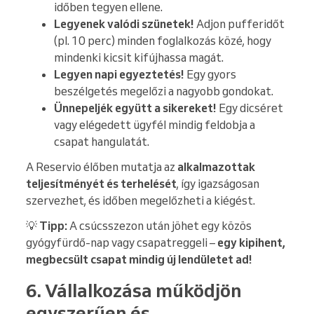
időben tegyen ellene.
Legyenek valódi szünetek!
Adjon pufferidőt
(pl. 10 perc) minden foglalkozás közé, hogy
mindenki kicsit kifújhassa magát.
Legyen napi egyeztetés!
Egy gyors
beszélgetés megelőzi a nagyobb gondokat.
Ünnepeljék együtt a sikereket!
Egy dicséret
vagy elégedett ügyfél mindig feldobja a
csapat hangulatát.
A Reservio élőben mutatja az
alkalmazottak
teljesítményét és terhelését
, így igazságosan
szervezhet, és időben megelőzheti a kiégést.
💡
Tipp:
A csúcsszezon után jöhet egy közös
gyógyfürdő-nap vagy csapatreggeli –
egy kipihent,
megbecsült csapat mindig új lendületet ad!
6. Vállalkozása működjön
egyszerűen és