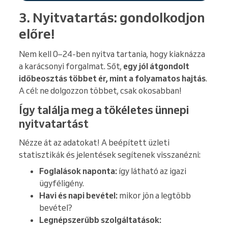
3. Nyitvatartás: gondolkodjon
előre!
Nem kell 0–24-ben nyitva tartania, hogy kiaknázza
a karácsonyi forgalmat. Sőt,
egy jól átgondolt
időbeosztás többet ér, mint a folyamatos hajtás
.
A cél: ne dolgozzon többet, csak okosabban!
Így találja meg a tökéletes ünnepi
nyitvatartást
Nézze át az adatokat! A beépített üzleti
statisztikák és jelentések segítenek visszanézni:
Foglalások naponta:
így látható az igazi
ügyféligény.
Havi és napi bevétel:
mikor jön a legtöbb
bevétel?
Legnépszerűbb szolgáltatások: