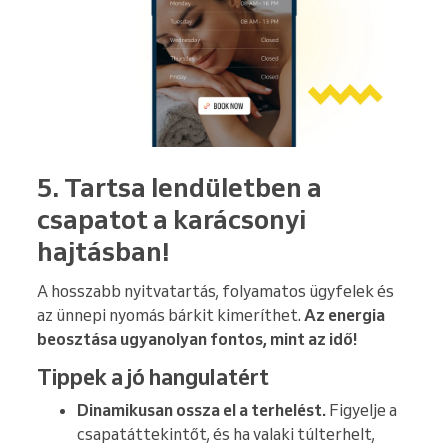
5. Tartsa lendületben a
csapatot a karácsonyi
hajtásban!
A hosszabb nyitvatartás, folyamatos ügyfelek és
az ünnepi nyomás bárkit kimeríthet.
Az energia
beosztása ugyanolyan fontos, mint az idő!
Tippek a jó hangulatért
Dinamikusan ossza el a terhelést.
Figyelje a
csapatáttekintőt, és ha valaki túlterhelt,