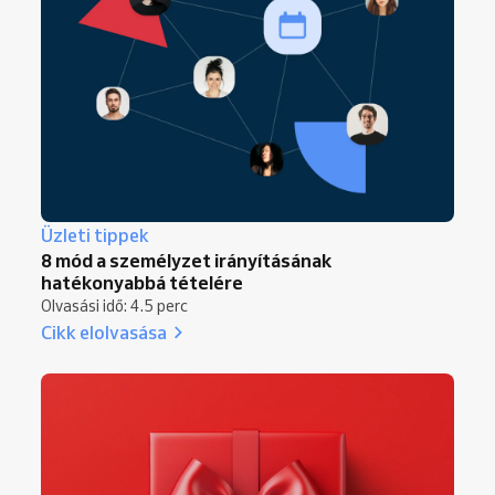
Reservio
lehetővé teszi, hogy ön az
ügyfelekre koncentráljon
a
naptár
egyeztetése helyett.
Üzleti tippek
8 mód a személyzet irányításának
hatékonyabbá tételére
Olvasási idő: 4.5 perc
Cikk elolvasása