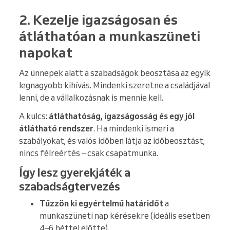
2. Kezelje igazságosan és
átláthatóan a munkaszüneti
napokat
Az ünnepek alatt a szabadságok beosztása az egyik
legnagyobb kihívás. Mindenki szeretne a családjával
lenni, de a vállalkozásnak is mennie kell.
A kulcs:
átláthatóság, igazságosság és egy jól
átlátható rendszer
. Ha mindenki ismeri a
szabályokat, és valós időben látja az időbeosztást,
nincs félreértés – csak csapatmunka.
Így lesz gyerekjáték a
szabadságtervezés
Tűzzön ki egyértelmű határidőt
a
munkaszüneti nap kérésekre (ideális esetben
4–6 héttel előtte).