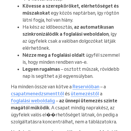
Kövesse a szerepköröket, elérhetőséget és
műszakokat
egy közös naptárban, így rögtön
látni fogja, hol van hiány.
Ha kész az időbeosztás,
az automatikusan
szinkronizálódik a foglalási weboldalon
, így
az ügyfelek csak a valóban dolgozókat látják
elérhetőnek.
Nézze meg a foglalási oldalt
ügyfél szemmel
is, hogy minden rendben van-e.
Legyen rugalmas
– osztott műszak, rövidebb
nap is segíthet a jó egyensúlyban.
Ha minden össze van kötve a
Reservióban
– a
csapatmenedzsmenttől
és
ütemezéstől
a
foglalási weboldalig
–
az ünnepi ütemezés szinte
magától működik
. A csapat mindig naprakész, az
ügyfelek valós el��rhetőséget látnak, ön pedig a
szolgáltatásra koncentrálhat, nem a táblázatokra.