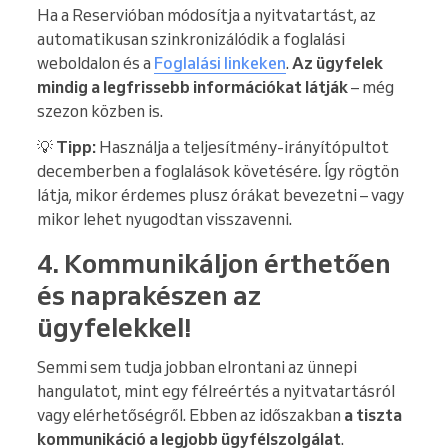
Ha a Reservióban módosítja a nyitvatartást, az
automatikusan szinkronizálódik a foglalási
weboldalon és a
Foglalási linkeken
.
Az ügyfelek
mindig a legfrissebb információkat látják
– még
szezon közben is.
💡
Tipp:
Használja a teljesítmény-irányítópultot
decemberben a foglalások követésére. Így rögtön
látja, mikor érdemes plusz órákat bevezetni – vagy
mikor lehet nyugodtan visszavenni.
4. Kommunikáljon érthetően
és naprakészen az
ügyfelekkel!
Semmi sem tudja jobban elrontani az ünnepi
hangulatot, mint egy félreértés a nyitvatartásról
vagy elérhetőségről. Ebben az időszakban
a tiszta
kommunikáció a legjobb ügyfélszolgálat
.