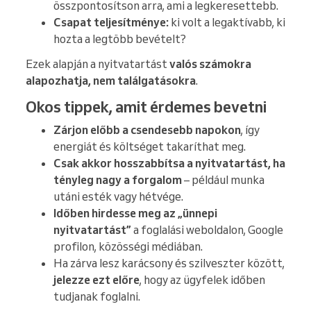
összpontosítson arra, ami a legkeresettebb.
Csapat teljesítménye:
ki volt a legaktívabb, ki
hozta a legtöbb bevételt?
Ezek alapján a nyitvatartást
valós számokra
alapozhatja, nem találgatásokra
.
Okos tippek, amit érdemes bevetni
Zárjon előbb a csendesebb napokon
, így
energiát és költséget takaríthat meg.
Csak akkor hosszabbítsa a nyitvatartást, ha
tényleg nagy a forgalom
– például munka
utáni esték vagy hétvége.
Időben hirdesse meg az „ünnepi
nyitvatartást”
a foglalási weboldalon, Google
profilon, közösségi médiában.
Ha zárva lesz karácsony és szilveszter között,
jelezze ezt előre
, hogy az ügyfelek időben
tudjanak foglalni.