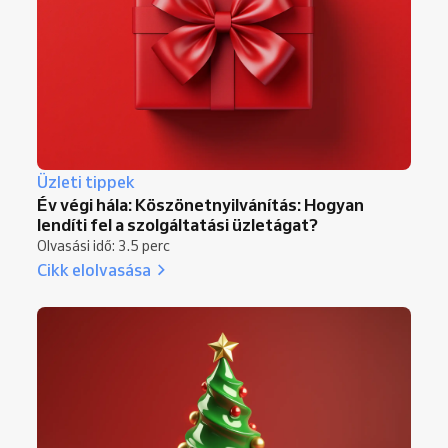
Üzleti tippek
Év végi hála: Köszönetnyilvánítás: Hogyan
lendíti fel a szolgáltatási üzletágat?
Olvasási idő: 3.5 perc
Cikk elolvasása