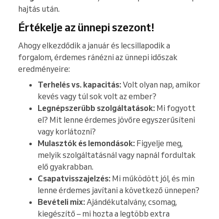
hajtás után.
Értékelje az ünnepi szezont!
Ahogy elkezdődik a január és lecsillapodik a
forgalom, érdemes ránézni az ünnepi időszak
eredményeire:
Terhelés vs. kapacitás:
Volt olyan nap, amikor
kevés vagy túl sok volt az ember?
Legnépszerűbb szolgáltatások:
Mi fogyott
el? Mit lenne érdemes jövőre egyszerűsíteni
vagy korlátozni?
Mulasztók és lemondások:
Figyelje meg,
melyik szolgáltatásnál vagy napnál fordultak
elő gyakrabban.
Csapatvisszajelzés:
Mi működött jól, és min
lenne érdemes javítani a következő ünnepen?
Bevételi mix:
Ajándékutalvány, csomag,
kiegészítő – mi hozta a legtöbb extra