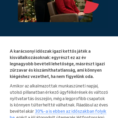
A karácsonyi időszak igazi kettős játék a
kisvállalkozásoknak: egyrészt ez az év
legnagyobb bevételi lehetősége, másrészt igazi
zűrzavar és kiszámíthatatlanság, ami könnyen
kiégéshez vezethet, ha nem figyelünk oda.
Amikor az alkalmazottak munkaszüneti napjai,
utolsó pillanatban érkező ügyfélkérések és változó
nyitvatartás összejön, még a legprofibb csapatok
is könnyen túlterheltté válhatnak. Ráadásul az éves
bevétel akár
30%-a is ebben az időszakban folyik
be
, ezért a jól átgondolt ütemezés létfontosságú.