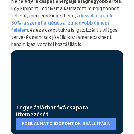
Ne feledje:
a csapat energiája a legnagyobb érték
.
Egy kipihent, motivált alkalmazott mindig többet
teljesít, mint egy kiégett. Sőt,
a kisvállalkozók
30%-a szerint a kiégés a legnagyobb ünnepi
félelem
, és ez a csapatukra is igaz. Ezért a világos
tervezés nemcsak jó vállalkozásmenedzsment,
hanem igazi vezetői hozzáállás is.
Tegye átláthatóvá csapata
ütemezését
FOGLALHATÓ IDŐPONTOK BEÁLLÍTÁSA