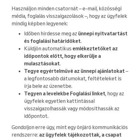
Használjon minden csatornát – e-mail, közösségi
média, foglalás visszaigazolások –, hogy az ügyfelek
mindig képben legyenek:
Időben hirdesse meg az
ünnepi nyitvatartást
és foglalási határidőket
.
Küldjön automatikus
emlékeztetőket az
időpontok előtt, hogy elkerülje a
mulasztásokat
.
Tegye egyértelművé az ünnepi ajánlatokat
–
a legfontosabb dátumokat, feltételeket is
írja bele az üzenetbe.
Tegyen a levelekbe Foglalási linket
, hogy az
ügyfelek egyetlen kattintással
visszaigazolhassák vagy módosíthassák az
időpontot.
Gondoljon erre úgy, mint egy önjáró kommunikációs
rendszerre:
az ügyfelek tájékozottak, a csapat