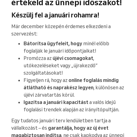
értékeld az ünnepi időszakot!
Készülj fel a januári rohamra!
Már december közepén érdemes elkezdeni a
szervezést:
Bátorítsa ügyfeleit, hogy
minél előbb
foglalják le januári időpontjaikat!
Promózza az
újévi csomagokat
,
utókezeléseket vagy „újrakezdő”
szolgáltatásokat!
Figyeljen rá, hogy az
online foglalás mindig
átlátható és naprakész legyen
, különösen az
újévi zárvatartás körül.
Igazítsa a januári kapacitást
a valós idejű
foglalási trendek alapján az irányítópultján.
Egy tudatos januári terv lendületben tartja a
vállalkozást – és
garantálja, hogy az új évet
magabiztosan indítsa
, ne csak kapkodva az ünnepi