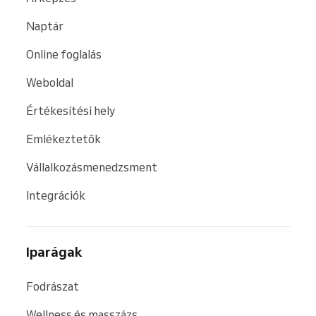
Naptár
Online foglalás
Weboldal
Értékesítési hely
Emlékeztetők
Vállalkozásmenedzsment
Integrációk
Iparágak
Fodrászat
Wellness és masszázs