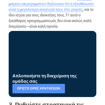
μικρών επιχειρηματιών δηλώνουν ότι η εξουθένωση
είναι η μεγαλύτερη ανησυχία τους στις γιορτές
, και το
ίδιο ισχύει για τους ιδιοκτήτες τους. Γι' αυτό ο
ξεκάθαρος προγραμματισμός δεν είναι απλώς καλή
διαχείριση—είναι καλή ηγεσία.
Απλοποιήστε τη διαχείριση της
ομάδας σας
ΟΡΊΣΤΕ ΏΡΕΣ ΚΡΑΤΉΣΕΩΝ
3. Ρυθμίστε στρατηγικά τις