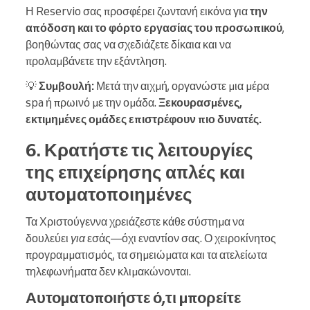
Η Reservio σας προσφέρει ζωντανή εικόνα για
την
απόδοση και το φόρτο εργασίας του προσωπικού
,
βοηθώντας σας να σχεδιάζετε δίκαια και να
προλαμβάνετε την εξάντληση.
💡
Συμβουλή:
Μετά την αιχμή, οργανώστε μια μέρα
spa ή πρωινό με την ομάδα.
Ξεκουρασμένες,
εκτιμημένες ομάδες επιστρέφουν πιο δυνατές.
6. Κρατήστε τις λειτουργίες
της επιχείρησης απλές και
αυτοματοποιημένες
Τα Χριστούγεννα χρειάζεστε κάθε σύστημα να
δουλεύει
για
εσάς—όχι εναντίον σας. Ο χειροκίνητος
προγραμματισμός, τα σημειώματα και τα ατελείωτα
τηλεφωνήματα δεν κλιμακώνονται.
Αυτοματοποιήστε ό,τι μπορείτε