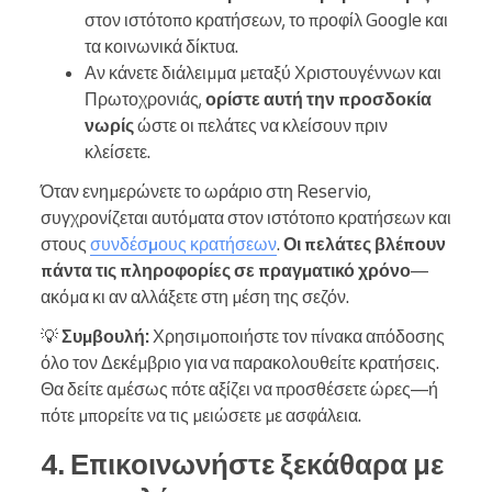
στον ιστότοπο κρατήσεων, το προφίλ Google και
τα κοινωνικά δίκτυα.
Αν κάνετε διάλειμμα μεταξύ Χριστουγέννων και
Πρωτοχρονιάς,
ορίστε αυτή την προσδοκία
νωρίς
ώστε οι πελάτες να κλείσουν πριν
κλείσετε.
Όταν ενημερώνετε το ωράριο στη Reservio,
συγχρονίζεται αυτόματα στον ιστότοπο κρατήσεων και
στους
συνδέσμους κρατήσεων
.
Οι πελάτες βλέπουν
πάντα τις πληροφορίες σε πραγματικό χρόνο
—
ακόμα κι αν αλλάξετε στη μέση της σεζόν.
💡
Συμβουλή:
Χρησιμοποιήστε τον πίνακα απόδοσης
όλο τον Δεκέμβριο για να παρακολουθείτε κρατήσεις.
Θα δείτε αμέσως πότε αξίζει να προσθέσετε ώρες—ή
πότε μπορείτε να τις μειώσετε με ασφάλεια.
4. Επικοινωνήστε ξεκάθαρα με