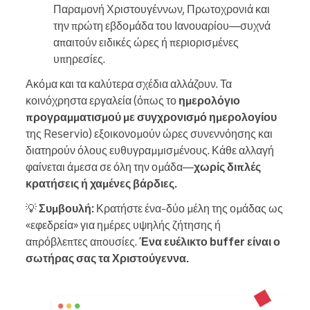
Παραμονή Χριστουγέννων, Πρωτοχρονιά και
την πρώτη εβδομάδα του Ιανουαρίου—συχνά
απαιτούν ειδικές ώρες ή περιορισμένες
υπηρεσίες.
Ακόμα και τα καλύτερα σχέδια αλλάζουν. Τα
κοινόχρηστα εργαλεία (όπως το
ημερολόγιο
προγραμματισμού με συγχρονισμό ημερολογίου
της Reservio) εξοικονομούν ώρες συνεννόησης και
διατηρούν όλους ευθυγραμμισμένους. Κάθε αλλαγή
φαίνεται άμεσα σε όλη την ομάδα—
χωρίς διπλές
κρατήσεις ή χαμένες βάρδιες.
💡
Συμβουλή:
Κρατήστε ένα-δύο μέλη της ομάδας ως
«εφεδρεία» για ημέρες υψηλής ζήτησης ή
απρόβλεπτες απουσίες.
Ένα ευέλικτο buffer είναι ο
σωτήρας σας τα Χριστούγεννα.