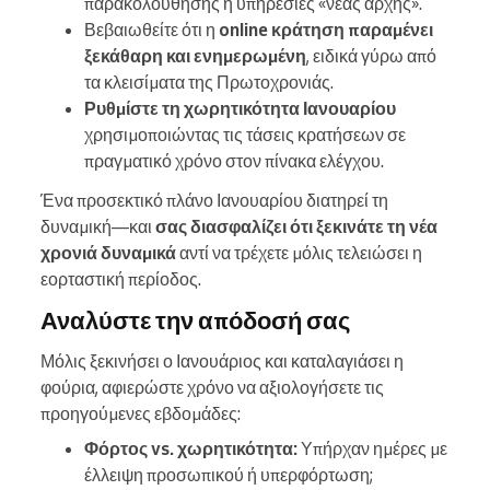
παρακολούθησης ή υπηρεσίες «νέας αρχής».
Βεβαιωθείτε ότι η
online κράτηση παραμένει
ξεκάθαρη και ενημερωμένη
, ειδικά γύρω από
τα κλεισίματα της Πρωτοχρονιάς.
Ρυθμίστε τη χωρητικότητα Ιανουαρίου
χρησιμοποιώντας τις τάσεις κρατήσεων σε
πραγματικό χρόνο στον πίνακα ελέγχου.
Ένα προσεκτικό πλάνο Ιανουαρίου διατηρεί τη
δυναμική—και
σας διασφαλίζει ότι ξεκινάτε τη νέα
χρονιά δυναμικά
αντί να τρέχετε μόλις τελειώσει η
εορταστική περίοδος.
Αναλύστε την απόδοσή σας
Μόλις ξεκινήσει ο Ιανουάριος και καταλαγιάσει η
φούρια, αφιερώστε χρόνο να αξιολογήσετε τις
προηγούμενες εβδομάδες:
Φόρτος vs. χωρητικότητα:
Υπήρχαν ημέρες με
έλλειψη προσωπικού ή υπερφόρτωση;