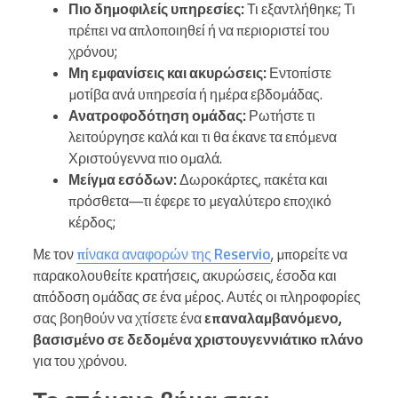
Πιο δημοφιλείς υπηρεσίες:
Τι εξαντλήθηκε; Τι
πρέπει να απλοποιηθεί ή να περιοριστεί του
χρόνου;
Μη εμφανίσεις και ακυρώσεις:
Εντοπίστε
μοτίβα ανά υπηρεσία ή ημέρα εβδομάδας.
Ανατροφοδότηση ομάδας:
Ρωτήστε τι
λειτούργησε καλά και τι θα έκανε τα επόμενα
Χριστούγεννα πιο ομαλά.
Μείγμα εσόδων:
Δωροκάρτες, πακέτα και
πρόσθετα—τι έφερε το μεγαλύτερο εποχικό
κέρδος;
Με τον
πίνακα αναφορών της Reservio
, μπορείτε να
παρακολουθείτε κρατήσεις, ακυρώσεις, έσοδα και
απόδοση ομάδας σε ένα μέρος. Αυτές οι πληροφορίες
σας βοηθούν να χτίσετε ένα
επαναλαμβανόμενο,
βασισμένο σε δεδομένα χριστουγεννιάτικο πλάνο
για του χρόνου.