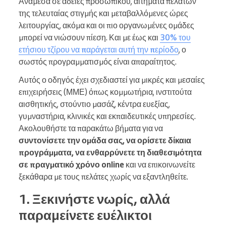
Ανάμεσα σε άδειες προσωπικού, αιτήματα πελατών
της τελευταίας στιγμής και μεταβαλλόμενες ώρες
λειτουργίας, ακόμα και οι πιο οργανωμένες ομάδες
μπορεί να νιώσουν πίεση. Και με έως και
30% του
ετήσιου τζίρου να παράγεται αυτή την περίοδο
, ο
σωστός προγραμματισμός είναι απαραίτητος.
Αυτός ο οδηγός έχει σχεδιαστεί για μικρές και μεσαίες
επιχειρήσεις (ΜΜΕ) όπως κομμωτήρια, ινστιτούτα
αισθητικής, στούντιο μασάζ, κέντρα ευεξίας,
γυμναστήρια, κλινικές και εκπαιδευτικές υπηρεσίες.
Ακολουθήστε τα παρακάτω βήματα για να
συντονίσετε την ομάδα σας, να ορίσετε δίκαια
προγράμματα, να ενθαρρύνετε τη διαθεσιμότητα
σε πραγματικό χρόνο online
και να επικοινωνείτε
ξεκάθαρα με τους πελάτες χωρίς να εξαντληθείτε.
1. Ξεκινήστε νωρίς, αλλά
παραμείνετε ευέλικτοι