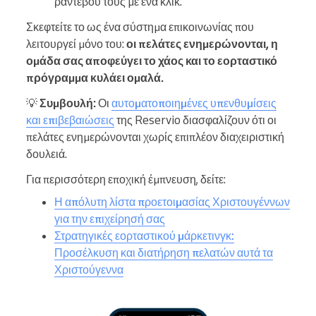
ραντεβού τους με ένα κλικ.
Σκεφτείτε το ως ένα σύστημα επικοινωνίας που
λειτουργεί μόνο του:
οι πελάτες ενημερώνονται, η
ομάδα σας αποφεύγει το χάος και το εορταστικό
πρόγραμμα κυλάει ομαλά.
💡
Συμβουλή:
Οι
αυτοματοποιημένες υπενθυμίσεις
και επιβεβαιώσεις
της Reservio διασφαλίζουν ότι οι
πελάτες ενημερώνονται χωρίς επιπλέον διαχειριστική
δουλειά.
Για περισσότερη εποχική έμπνευση, δείτε:
Η απόλυτη λίστα προετοιμασίας Χριστουγέννων
για την επιχείρησή σας
Στρατηγικές εορταστικού μάρκετινγκ:
Προσέλκυση και διατήρηση πελατών αυτά τα
Χριστούγεννα