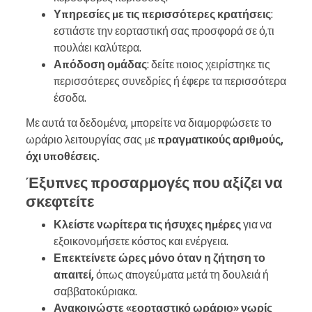
Υπηρεσίες με τις περισσότερες κρατήσεις
:
εστιάστε την εορταστική σας προσφορά σε ό,τι
πουλάει καλύτερα.
Απόδοση ομάδας
: δείτε ποιος χειρίστηκε τις
περισσότερες συνεδρίες ή έφερε τα περισσότερα
έσοδα.
Με αυτά τα δεδομένα, μπορείτε να διαμορφώσετε το
ωράριο λειτουργίας σας με
πραγματικούς αριθμούς,
όχι υποθέσεις.
Έξυπνες προσαρμογές που αξίζει να
σκεφτείτε
Κλείστε νωρίτερα τις ήσυχες ημέρες
για να
εξοικονομήσετε κόστος και ενέργεια.
Επεκτείνετε ώρες μόνο όταν η ζήτηση το
απαιτεί,
όπως απογεύματα μετά τη δουλειά ή
σαββατοκύριακα.
Ανακοινώστε «εορταστικό ωράριο» νωρίς