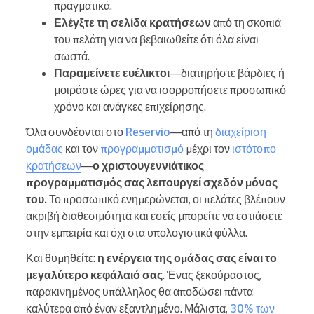
πραγματικά.
Ελέγξτε τη σελίδα κρατήσεων
από τη σκοπιά
του πελάτη για να βεβαιωθείτε ότι όλα είναι
σωστά.
Παραμείνετε ευέλικτοι
—διατηρήστε βάρδιες ή
μοιράστε ώρες για να ισορροπήσετε προσωπικό
χρόνο και ανάγκες επιχείρησης.
Όλα συνδέονται στο
Reservio
—από τη
διαχείριση
ομάδας
και τον
προγραμματισμό
μέχρι τον
ιστότοπο
κρατήσεων
—
ο χριστουγεννιάτικος
προγραμματισμός σας λειτουργεί σχεδόν μόνος
του.
Το προσωπικό ενημερώνεται, οι πελάτες βλέπουν
ακριβή διαθεσιμότητα και εσείς μπορείτε να εστιάσετε
στην εμπειρία και όχι στα υπολογιστικά φύλλα.
Και θυμηθείτε:
η ενέργεια της ομάδας σας είναι το
μεγαλύτερο κεφάλαιό σας
. Ένας ξεκούραστος,
παρακινημένος υπάλληλος θα αποδώσει πάντα
καλύτερα από έναν εξαντλημένο. Μάλιστα,
30% των