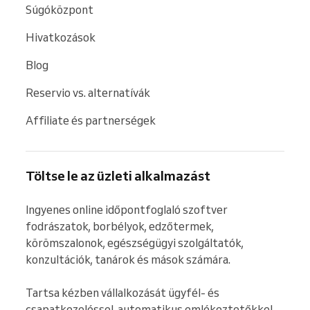
Súgóközpont
Hivatkozások
Blog
Reservio vs. alternatívák
Affiliate és partnerségek
Töltse le az üzleti alkalmazást
Ingyenes online időpontfoglaló szoftver 
fodrászatok, borbélyok, edzőtermek, 
körömszalonok, egészségügyi szolgáltatók, 
konzultációk, tanárok és mások számára.

Tartsa kézben vállalkozását ügyfél- és 
csapatkezeléssel, automatikus emlékeztetőkkel 