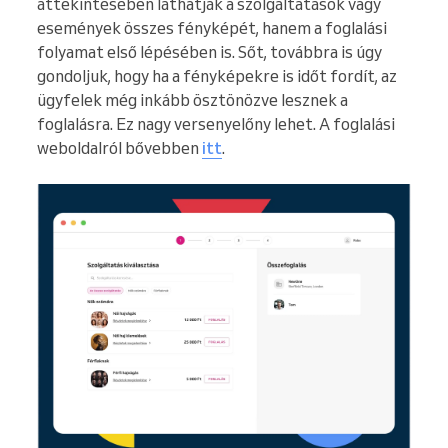
áttekintésében láthatják a szolgáltatások vagy
események összes fényképét, hanem a foglalási
folyamat első lépésében is. Sőt, továbbra is úgy
gondoljuk, hogy ha a fényképekre is időt fordít, az
ügyfelek még inkább ösztönözve lesznek a
foglalásra. Ez nagy versenyelőny lehet. A foglalási
weboldalról bővebben
itt
.