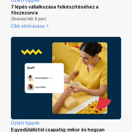
7 lépés vállalkozása felkészítéséhez a
főszezonra
Olvasási idő: 8 perc
Cikk elolvasása
Üzleti tippek
Egyedülállótól csapatig: mikor és hogyan