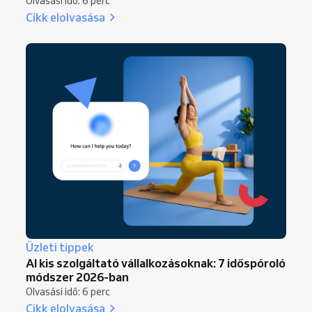
Olvasási idő: 6 perc
Cikk elolvasása
Üzleti tippek
AI kis szolgáltató vállalkozásoknak: 7 időspóroló
módszer 2026-ban
Olvasási idő: 6 perc
Cikk elolvasása