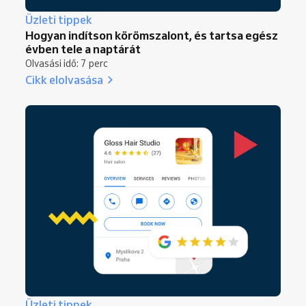
Üzleti tippek
Hogyan indítson körömszalont, és tartsa egész
évben tele a naptárát
Olvasási idő: 7 perc
Cikk elolvasása
Üzleti tippek