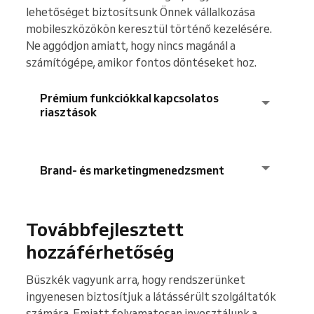
lehetőséget biztosítsunk Önnek vállalkozása
mobileszközökön keresztül történő kezelésére.
Ne aggódjon amiatt, hogy nincs magánál a
számítógépe, amikor fontos döntéseket hoz.
Prémium funkciókkal kapcsolatos
riasztások
Mostanáig az alkalmazás felhasználói nem
láthatták a Reservio összes prémium
Brand- és marketingmenedzsment
funkcióját, és nem kaptak értesítést arról,
hogy mit hagynak ki. Bevezettük a prémium
A Business alkalmazás Marketing szakasza
funkciókról szóló értesítéseket, amelyek
Továbbfejlesztett
mostantól megegyezik a webes
lehetővé teszik a Reservio egyéb rétegeinek
hozzáférhetőség
alkalmazáséval. Hozzáadtuk a lehetőséget,
felfedezését, és megkönnyítik a magasabb
hogy a Foglalási oldal fejlécének elrendezését
csomagra való váltást, ha szeretné.
Büszkék vagyunk arra, hogy rendszerünket
és színeit a böngészőhöz hasonlóan
ingyenesen biztosítjuk a látássérült szolgáltatók
személyre szabhassa.
számára. Emiatt folyamatosan invesztálunk a