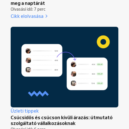
meg a naptárát
Olvasási idő: 7 perc
Cikk elolvasása
Üzleti tippek
Csúcsidős és csúcson kívüli árazás: útmutató
szolgáltató vállalkozásoknak