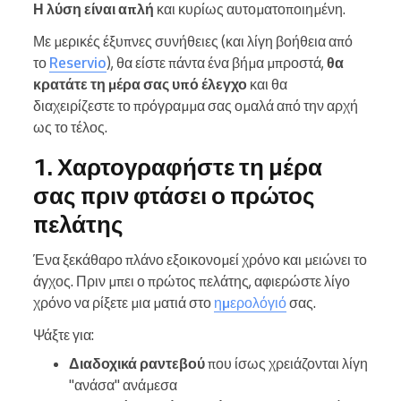
Η λύση είναι απλή
και κυρίως αυτοματοποιημένη.
Με μερικές έξυπνες συνήθειες (και λίγη βοήθεια από
το
Reservio
), θα είστε πάντα ένα βήμα μπροστά,
θα
κρατάτε τη μέρα σας υπό έλεγχο
και θα
διαχειρίζεστε το πρόγραμμα σας ομαλά από την αρχή
ως το τέλος.
1. Χαρτογραφήστε τη μέρα
σας πριν φτάσει ο πρώτος
πελάτης
Ένα ξεκάθαρο πλάνο εξοικονομεί χρόνο και μειώνει το
άγχος. Πριν μπει ο πρώτος πελάτης, αφιερώστε λίγο
χρόνο να ρίξετε μια ματιά στο
ημερολόγιό
σας.
Ψάξτε για:
Διαδοχικά ραντεβού
που ίσως χρειάζονται λίγη
"ανάσα" ανάμεσα