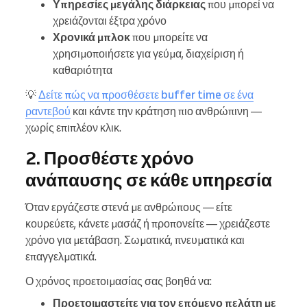
Υπηρεσίες μεγάλης διάρκειας
που μπορεί να
χρειάζονται έξτρα χρόνο
Χρονικά μπλοκ
που μπορείτε να
χρησιμοποιήσετε για γεύμα, διαχείριση ή
καθαριότητα
💡
Δείτε πώς να προσθέσετε buffer time σε ένα
ραντεβού
και κάντε την κράτηση πιο ανθρώπινη —
χωρίς επιπλέον κλικ.
2. Προσθέστε χρόνο
ανάπαυσης σε κάθε υπηρεσία
Όταν εργάζεστε στενά με ανθρώπους — είτε
κουρεύετε, κάνετε μασάζ ή προπονείτε — χρειάζεστε
χρόνο για μετάβαση. Σωματικά, πνευματικά και
επαγγελματικά.
Ο χρόνος προετοιμασίας σας βοηθά να:
Προετοιμαστείτε για τον επόμενο πελάτη με