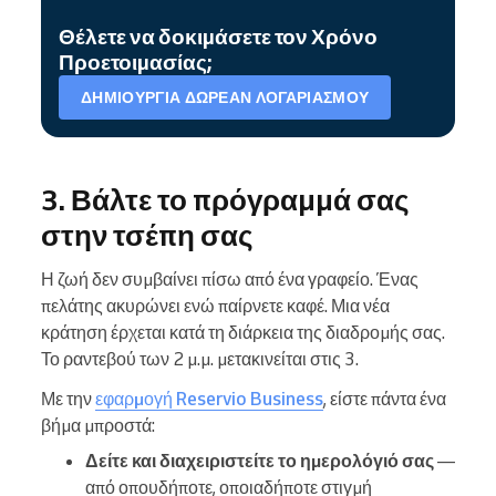
Θέλετε να δοκιμάσετε τον Χρόνο
Προετοιμασίας;
ΔΗΜΙΟΥΡΓΊΑ ΔΩΡΕΆΝ ΛΟΓΑΡΙΑΣΜΟΎ
3. Βάλτε το πρόγραμμά σας
στην τσέπη σας
Η ζωή δεν συμβαίνει πίσω από ένα γραφείο. Ένας
πελάτης ακυρώνει ενώ παίρνετε καφέ. Μια νέα
κράτηση έρχεται κατά τη διάρκεια της διαδρομής σας.
Το ραντεβού των 2 μ.μ. μετακινείται στις 3.
Με την
εφαρμογή Reservio Business
, είστε πάντα ένα
βήμα μπροστά:
Δείτε και διαχειριστείτε το ημερολόγιό σας
—
από οπουδήποτε, οποιαδήποτε στιγμή