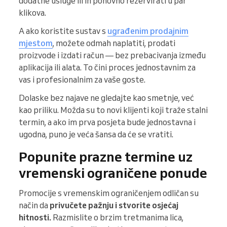
dodatne usluge ili ih ponovno rezervirati u par
klikova.
A ako koristite sustav s
ugrađenim prodajnim
mjestom
, možete odmah naplatiti, prodati
proizvode i izdati račun — bez prebacivanja između
aplikacija ili alata. To čini proces jednostavnim za
vas i profesionalnim za vaše goste.
Dolaske bez najave ne gledajte kao smetnje, već
kao priliku. Možda su to novi klijenti koji traže stalni
termin, a ako im prva posjeta bude jednostavna i
ugodna, puno je veća šansa da će se vratiti.
Popunite prazne termine uz
vremenski ograničene ponude
Promocije s vremenskim ograničenjem odličan su
način da
privučete pažnju i stvorite osjećaj
hitnosti.
Razmislite o brzim tretmanima lica,