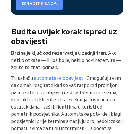
IZRADITE SADA
Budite uvijek korak ispred uz
obavijesti
Brzina je ključ kod rezervacija u zadnji tren.
Ako
netko otkaže — ili još bolje, netko novi rezervira —
želite to znati odmah.
Tu uskaču
automatske obavijesti
. Omogućuju vam
da odmah reagirate kad se vaš raspored promijeni,
pa možete brzo objaviti na društvenim mrežama,
kontaktirati klijente s liste čekanja ili isplanirati
ostatak dana. I vaši klijenti imaju koristi od
pametnih podsjetnika. Automatske potvrde i blagi
podsjetnici prije termina smanjuju broj nedolazaka i
pomažu svima da budu informirani. Ta dodatna