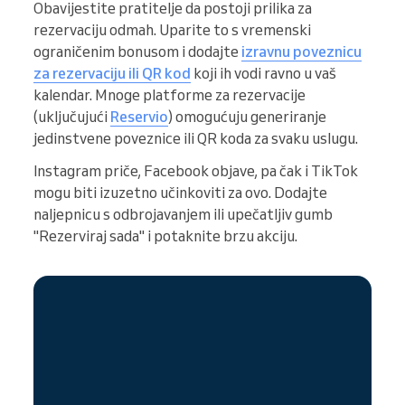
Obavijestite pratitelje da postoji prilika za
rezervaciju odmah. Uparite to s vremenski
ograničenim bonusom i dodajte
izravnu poveznicu
za rezervaciju ili QR kod
koji ih vodi ravno u vaš
kalendar. Mnoge platforme za rezervacije
(uključujući
Reservio
) omogućuju generiranje
jedinstvene poveznice ili QR koda za svaku uslugu.
Instagram priče, Facebook objave, pa čak i TikTok
mogu biti izuzetno učinkoviti za ovo. Dodajte
naljepnicu s odbrojavanjem ili upečatljiv gumb
"Rezerviraj sada" i potaknite brzu akciju.