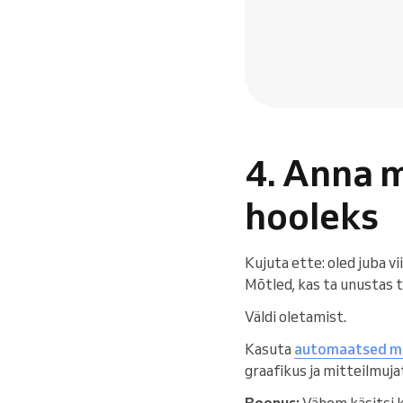
4. Anna 
hooleks
Kujuta ette: oled juba v
Mõtled, kas ta unustas t
Väldi oletamist.
Kasuta
automaatsed m
graafikus ja mitteilmuja
Boonus:
Vähem käsitsi k