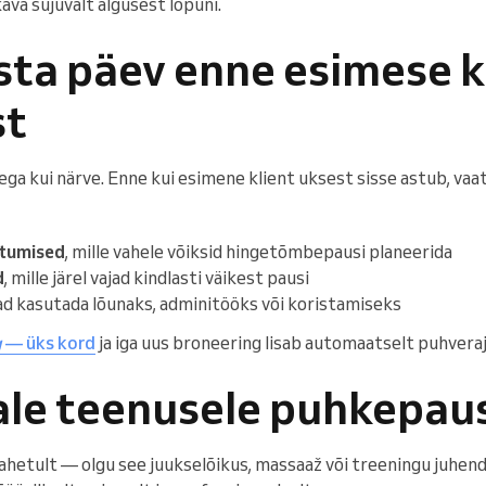
ava sujuvalt algusest lõpuni.
sta päev enne esimese k
st
aega kui närve. Enne kui esimene klient uksest sisse astub, va
htumised
, mille vahele võiksid hingetõmbepausi planeerida
d
, mille järel vajad kindlasti väikest pausi
aad kasutada lõunaks, adminitööks või koristamiseks
g
— üks kord
ja iga uus broneering lisab automaatselt puhveraja
gale teenusele puhkepau
ahetult — olgu see juukselõikus, massaaž või treeningu juhen