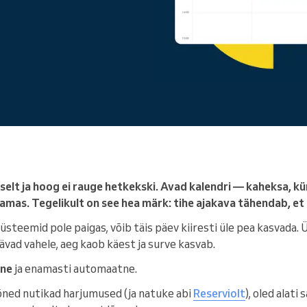
Juhid suurt ettevõtet
selt ja hoog ei rauge hetkekski. Avad kalendri — kaheksa, kü
amas. Tegelikult on see hea märk: tihe ajakava tähendab, et ä
steemid pole paigas, võib täis päev kiiresti üle pea kasvada. Ük
jäävad vahele, aeg kaob käest ja surve kasvab.
tne
ja enamasti automaatne.
ned nutikad harjumused (ja natuke abi
Reserviolt
), oled alati