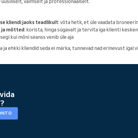
siliselt, vaimselt ja professionaalselt.
e kliendi jaoks teadlikult
: võta hetk, et üle vaadata broneering
 ja mõtted
: korista, hinga sügavalt ja tervita iga klienti kesk
 isegi kui mõni seanss venib üle aja
 ja ehkki kliendid seda ei märka, tunnevad nad erinevust igal vis
vida
a?
ONTO