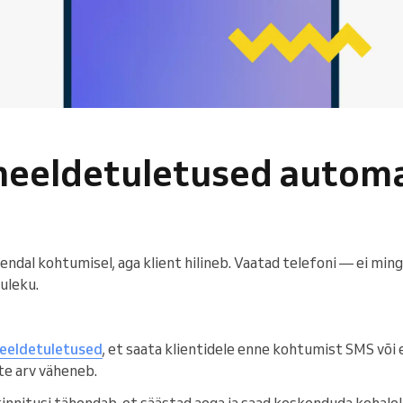
meeldetuletused autom
iiendal kohtumisel, aga klient hilineb. Vaatad telefoni — ei min
uleku.
eeldetuletused
, et saata klientidele enne kohtumist SMS või e
te arv väheneb.
innitusi tähendab, et säästad aega ja saad keskenduda kohalole