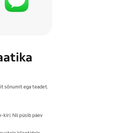
aatika
git sõnumit ega teadet.
-kiri. Nii püsib päev
vatele klientidele.