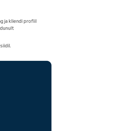
 ja kliendi profiil
endunult
iidil.