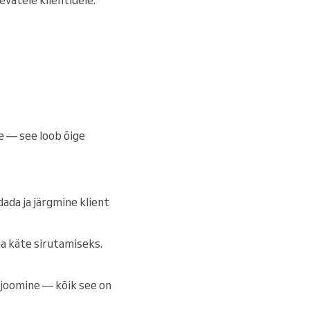
e — see loob õige
ada ja järgmine klient
a käte sirutamiseks.
joomine — kõik see on