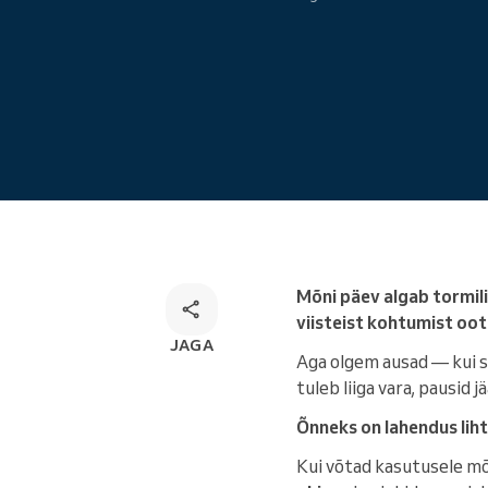
Veebibroneerimine
Omnikanali broneerimise
lahendus
Mõni päev algab tormili
viisteist kohtumist oot
JAGA
Aga olgem ausad — kui sü
tuleb liiga vara, pausid 
Õnneks on lahendus lih
Kui võtad kasutusele mõ