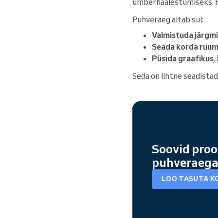
ümberhäälestumiseks. Füü
Puhveraeg aitab sul:
Valmistuda järgmis
Seada korda ruum
Püsida graafikus
,
Seda on lihtne seadistada
Soovid proo
puhveraeg
LOO TASUTA K