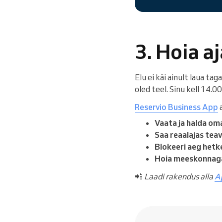
3. Hoia a
Elu ei käi ainult laua ta
oled teel. Sinu kell 14.0
Reservio Business App
a
Vaata ja halda om
Saa reaalajas teav
Blokeeri aeg hetk
Hoia meeskonnaga 
📲
Laadi rakendus alla
A