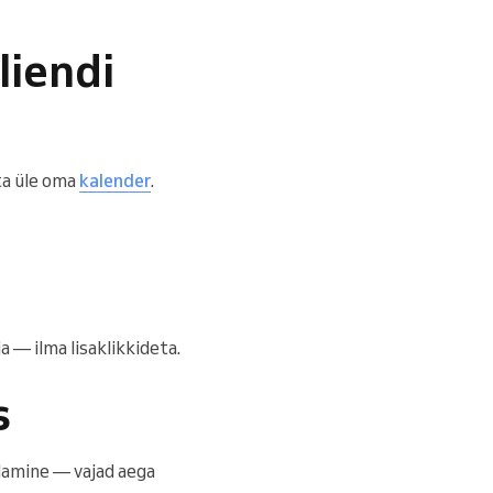
liendi
ata üle oma
kalender
.
 — ilma lisaklikkideta.
s
damine — vajad aega