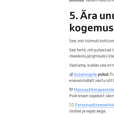
5. Ära un
kogemus
See, mis toimub kohtumi
See hetk, mil puhastad t
meeleolu järgmiseks kli
Vaatame, kuidas see erine
💇
Ilusalongide
puhul:
Pu
enesekindlalt vastu võtt
💆
Massaažiterapeutide
Pole enam vajadust ülem
🏋️‍♂️
Personaaltreenerite
oluline ja vajab aega.