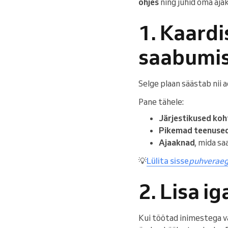
ohjes
ning juhid oma ajak
1. Kaardi
saabumi
Selge plaan säästab nii 
Pane tähele:
Järjestikused ko
Pikemad teenuse
Ajaaknad
, mida s
💡
Lülita sisse
puhverae
2. Lisa i
Kui töötad inimestega v