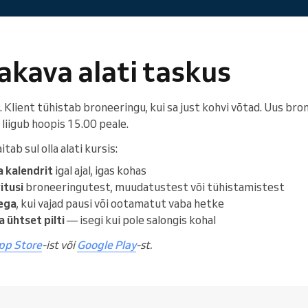
jakava alati taskus
ga. Klient tühistab broneeringu, kui sa just kohvi võtad. Uus bro
0 liigub hoopis 15.00 peale.
itab sul olla alati kursis:
a kalendrit
igal ajal, igas kohas
itusi
broneeringutest, muudatustest või tühistamistest
ega
, kui vajad pausi või ootamatut vaba hetke
ühtset pilti
— isegi kui pole salongis kohal
pp Store
-ist või
Google Play
-st.