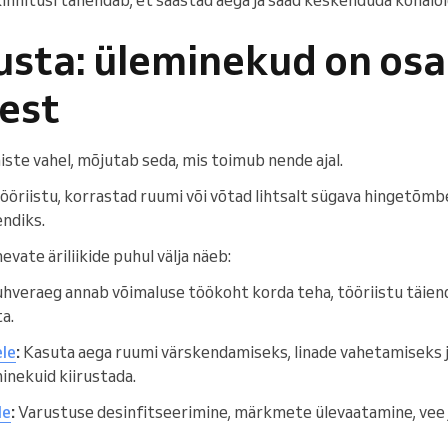
usta: üleminekud on osa
est
ste vahel, mõjutab seda, mis toimub nende ajal.
ööriistu, korrastad ruumi või võtad lihtsalt sügava hingetõmb
endiks.
vate äriliikide puhul välja näeb:
hveraeg annab võimaluse töökoht korda teha, tööriistu täiend
a.
le
:
Kasuta aega ruumi värskendamiseks, linade vahetamiseks j
inekuid kiirustada.
le
:
Varustuse desinfitseerimine, märkmete ülevaatamine, vee 