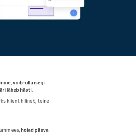
Loe edasi
mme, võib-olla isegi
ri läheb hästi.
s klient hilineb, teine
 samm ees,
hoiad päeva