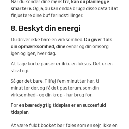
Når du kender dine mønstre,
kan du planlægge
smartere
. Og ja, du kan endda bruge disse data til at
finjustere dine bufferindstillinger.
8. Beskyt din energi
Du driver ikke bare en virksomhed.
Du giver folk
din opmærksomhed, dine
evner og din omsorg -
igen og igen, hver dag.
At tage korte pauser er ikke en luksus. Det er en
strategi.
Så gør det bare. Tilføj fem minutter her, ti
minutter der, og få det pusterum, som din
virksomhed - og din krop - har brug for.
For
en bæredygtig tidsplan er en succesfuld
tidsplan
.
At være fuldt booket bør føles som en sejr, ikke en