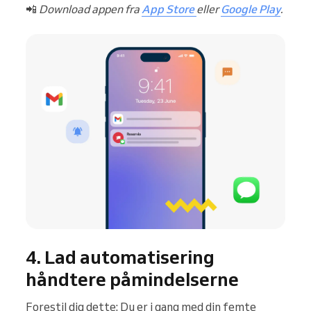
📲
Download appen fra
App Store
eller
Google Play
.
4. Lad automatisering
håndtere påmindelserne
Forestil dig dette: Du er i gang med din femte