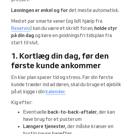
Løsningen er enkel og for
det meste automatisk.
Med et par smarte vaner (og lidt hjælp fra
Reservio
) kan du være et skridt foran,
holde styr
på din dag
og køre en gnidningsfri tidsplan fra
start til slut.
1. Kortlæg din dag, før den
første kunde ankommer
En klar plan sparer tid og stress. Før din første
kunde træder ind ad døren, skal du bruge et øjeblik
på at kigge i din
kalender.
Kig efter:
Eventuelle
back-to-back-aftaler
, der kan
have brug for et pusterum
Længere tjenester,
der måske kræver en
hurtig pause bagefter