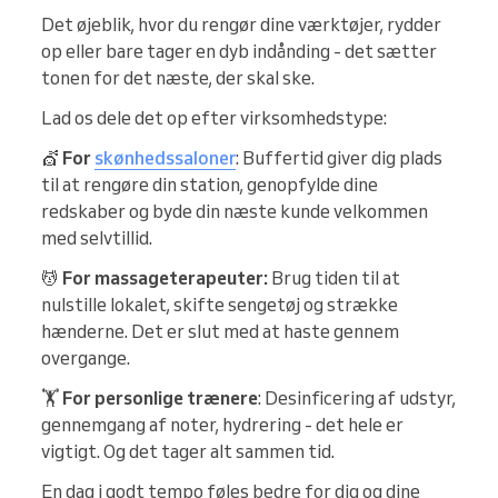
Det øjeblik, hvor du rengør dine værktøjer, rydder
op eller bare tager en dyb indånding - det sætter
tonen for det næste, der skal ske.
Lad os dele det op efter virksomhedstype:
💇
For
skønhedssaloner
: Buffertid giver dig plads
til at rengøre din station, genopfylde dine
redskaber og byde din næste kunde velkommen
med selvtillid.
💆
For massageterapeuter:
Brug tiden til at
nulstille lokalet, skifte sengetøj og strække
hænderne. Det er slut med at haste gennem
overgange.
🏋️
For personlige trænere
: Desinficering af udstyr,
gennemgang af noter, hydrering - det hele er
vigtigt. Og det tager alt sammen tid.
En dag i godt tempo føles bedre for dig og dine