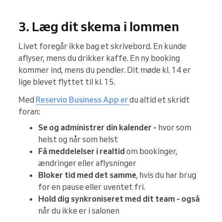
3. Læg dit skema i lommen
Livet foregår ikke bag et skrivebord. En kunde
aflyser, mens du drikker kaffe. En ny booking
kommer ind, mens du pendler. Dit møde kl. 14 er
lige blevet flyttet til kl. 15.
Med
Reservio Business App er
du altid et skridt
foran:
Se og administrer din kalender -
hvor som
helst og når som helst
Få meddelelser i realtid
om bookinger,
ændringer eller aflysninger
Bloker tid med det samme
, hvis du har brug
for en pause eller uventet fri.
Hold dig synkroniseret med dit team - også
når du ikke er i salonen