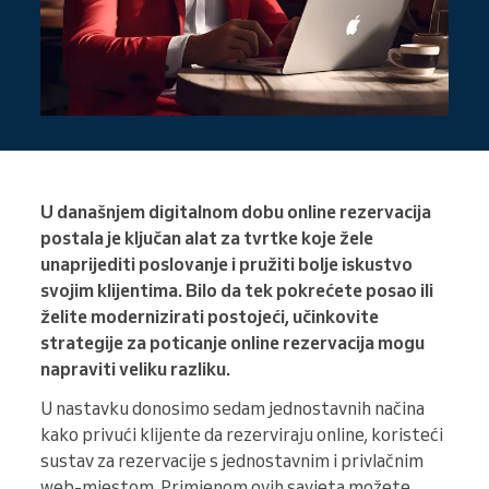
U današnjem digitalnom dobu online rezervacija
postala je ključan alat za tvrtke koje žele
unaprijediti poslovanje i pružiti bolje iskustvo
svojim klijentima. Bilo da tek pokrećete posao ili
želite modernizirati postojeći, učinkovite
strategije za poticanje online rezervacija mogu
napraviti veliku razliku.
U nastavku donosimo sedam jednostavnih načina
kako privući klijente da rezerviraju online, koristeći
sustav za rezervacije s jednostavnim i privlačnim
web-mjestom. Primjenom ovih savjeta možete