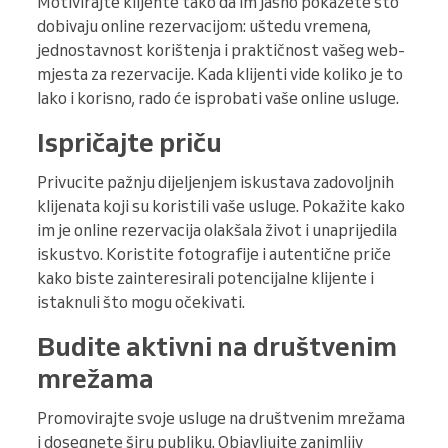
Motivirajte klijente tako da im jasno pokažete što
dobivaju online rezervacijom: uštedu vremena,
jednostavnost korištenja i praktičnost vašeg web-
mjesta za rezervacije. Kada klijenti vide koliko je to
lako i korisno, rado će isprobati vaše online usluge.
Ispričajte priču
Privucite pažnju dijeljenjem iskustava zadovoljnih
klijenata koji su koristili vaše usluge. Pokažite kako
im je online rezervacija olakšala život i unaprijedila
iskustvo. Koristite fotografije i autentične priče
kako biste zainteresirali potencijalne klijente i
istaknuli što mogu očekivati.
Budite aktivni na društvenim
mrežama
Promovirajte svoje usluge na društvenim mrežama
i dosegnete širu publiku. Objavljujte zanimljiv