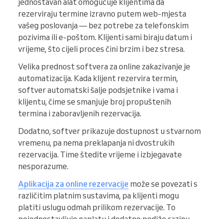
jednostavan alat omogućuje klijentima da
rezerviraju termine izravno putem web-mjesta
vašeg poslovanja — bez potrebe za telefonskim
pozivima ili e-poštom. Klijenti sami biraju datum i
vrijeme, što cijeli proces čini brzim i bez stresa.
Velika prednost softvera za online zakazivanje je
automatizacija. Kada klijent rezervira termin,
softver automatski šalje podsjetnike i vama i
klijentu, čime se smanjuje broj propuštenih
termina i zaboravljenih rezervacija.
Dodatno, softver prikazuje dostupnost u stvarnom
vremenu, pa nema preklapanja ni dvostrukih
rezervacija. Time štedite vrijeme i izbjegavate
nesporazume.
Aplikacija za online rezervacije
može se povezati s
različitim platnim sustavima, pa klijenti mogu
platiti uslugu odmah prilikom rezervacije. To