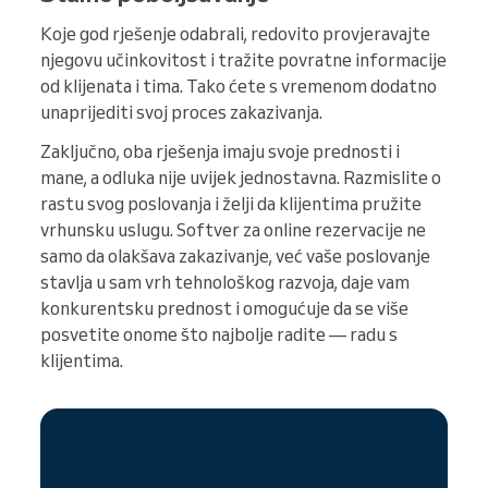
Koje god rješenje odabrali, redovito provjeravajte
njegovu učinkovitost i tražite povratne informacije
od klijenata i tima. Tako ćete s vremenom dodatno
unaprijediti svoj proces zakazivanja.
Zaključno, oba rješenja imaju svoje prednosti i
mane, a odluka nije uvijek jednostavna. Razmislite o
rastu svog poslovanja i želji da klijentima pružite
vrhunsku uslugu. Softver za online rezervacije ne
samo da olakšava zakazivanje, već vaše poslovanje
stavlja u sam vrh tehnološkog razvoja, daje vam
konkurentsku prednost i omogućuje da se više
posvetite onome što najbolje radite — radu s
klijentima.