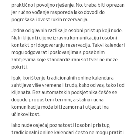
praktično i povoljno rješenje. No, treba biti oprezan
jer ručno vođenje rasporeda lako dovodi do
pogrešaka i dvostrukih rezervacija.
Jedna od glavnih razlika je osobni pristup koji nude.
Neki klijenti cijene izravnu komunikaciju i osobni
kontakt pri dogovaranju rezervacija. Takvi kalendari
mogu odgovarati poslovanjima s posebnim
zahtjevima koje standardizirani softver ne može
pokriti.
Ipak, korištenje tradicionalnih online kalendara
zahtijeva više vremena i truda, kako od vas, tako i od
klijenata. Bez automatskih podsjetnika češće se
dogode propušteni termini, a stalna ručna
komunikacija može biti zamorna i utjecati na
učinkovitost.
Iako nude osjećaj poznatosti i osobni pristup,
tradicionalni online kalendari često ne mogu pratiti