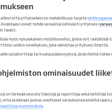
emukseen
aillesi että yrityksellesi on mahdollisuus tarjota
verkkoajanva
 Asiakkaasi voivat tehdä varauksia kätevästi yrityksesi
varaus
ät tiedot.
sää myös nykyaikainen mobiilisovellus, jonka voit räätälöidä 
ttöösi uniikin sovelluksen, joka vahvistaa yrityksesi ilmettä.
kaille sarjakortteja tai kuukausijäsenyyksiä, järjestelmä tuke
hjelmiston ominaisuudet liik
ä on tärkeää seurata tilastoja ja raportteja sekä kehittää toi
 että asiakkaat joskus unohtavat varauksensa eivätkä saavu pa
maattisia muistutuksia
.