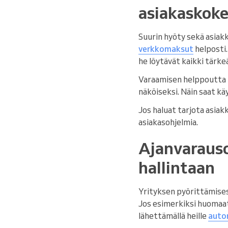
asiakaskok
Suurin hyöty sekä asiakk
verkkomaksut
helposti.
he löytävät kaikki tärke
Varaamisen helppoutta li
näköiseksi. Näin saat käy
Jos haluat tarjota asiak
asiakasohjelmia.
Ajanvarauso
hallintaan
Yrityksen pyörittämisess
Jos esimerkiksi huomaat,
lähettämällä heille
auto