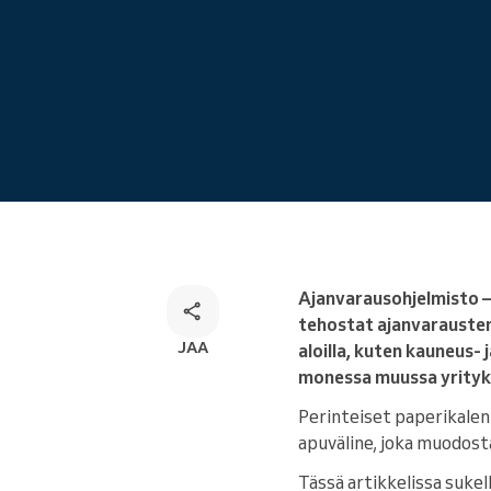
Kaikkikanavainen
varausratkaisu
Ajanvarausohjelmisto – 
tehostat ajanvarausten,
JAA
aloilla, kuten kauneus- 
monessa muussa yrityk
Perinteiset paperikalen
apuväline, joka muodostaa
Tässä artikkelissa suke