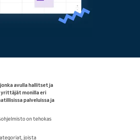
Lue lisää
nka avulla hallitset ja
rittäjät monilla eri
illisissa palveluissa ja
usohjelmisto on tehokas
tegoriat, joista