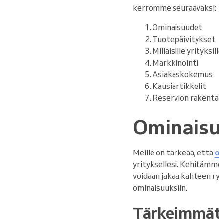
kerromme seuraavaksi:
Ominaisuudet
Tuotepäivitykset
Millaisille yrityksi
Markkinointi
Asiakaskokemus
Kausiartikkelit
Reservion rakent
Ominais
Meille on tärkeää, että
o
yrityksellesi. Kehitämm
voidaan jakaa kahteen r
ominaisuuksiin.
Tärkeimmät