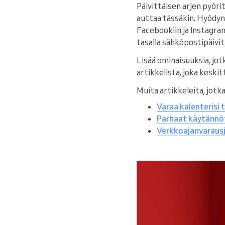
Päivittäisen arjen pyöri
auttaa tässäkin. Hyödy
Facebookiin ja Instagrami
tasalla sähköpostipäivit
Lisää ominaisuuksia, jo
artikkelista, joka keski
Muita artikkeleita, jotk
Varaa kalenterisi 
Parhaat käytännöt
Verkkoajanvarausj