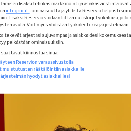
ttämisen lisäksi tehokas markkinointi ja asiakasviestintä ova
nnä
integrointi
-ominaisuutta ja yhdistä Reservio helposti some
in. Lisäksi Reservio voidaan liittää uutiskirjetyökaluusi, jollo
ysten avulla. Voit myös yhdistää työkalenterisi järjestelmään.
tka tekevät arjestasi sujuvampaa ja asiakkaidesi kokemuksest
ttyy pelkästään ominaisuuksiin.
a saattavat kiinnostaa sinua:
täyteen Reservion varaussivustolla
 muistutusten räätälöintiin asiakkaille
ärjestelmän hyödyt asiakkaillesi