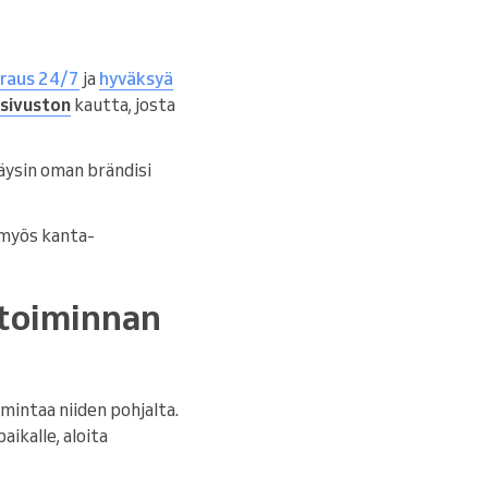
raus 24/7
ja
hyväksyä
sivuston
kautta, josta
täysin oman brändisi
e myös kanta-
etoiminnan
mintaa niiden pohjalta.
ikalle, aloita