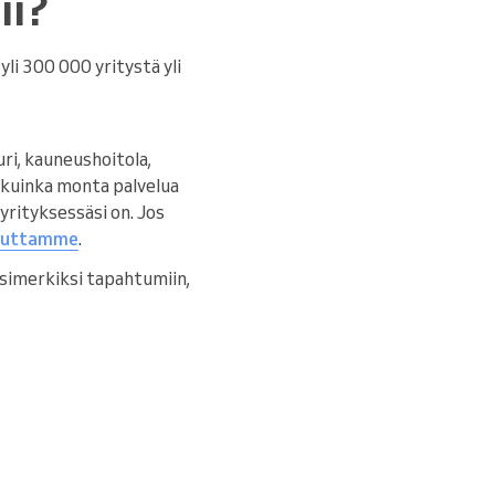
ii?
yli 300 000 yritystä yli
ri, kauneushoitola,
, kuinka monta palvelua
yrityksessäsi on. Jos
suuttamme
.
 esimerkiksi tapahtumiin,