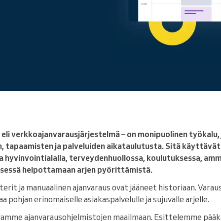
Yritys
Johdat suurta organisaatiota
eli verkkoajanvarausjärjestelmä – on monipuolinen työkalu, jo
 tapaamisten ja palveluiden aikataulutusta. Sitä käyttävät y
ja hyvinvointialalla, terveydenhuollossa, koulutuksessa, ammat
sessä helpottamaan arjen pyörittämistä.
terit ja manuaalinen ajanvaraus ovat jääneet historiaan. Vara
 pohjan erinomaiselle asiakaspalvelulle ja sujuvalle arjelle.
llamme ajanvarausohjelmistojen maailmaan. Esittelemme pääka