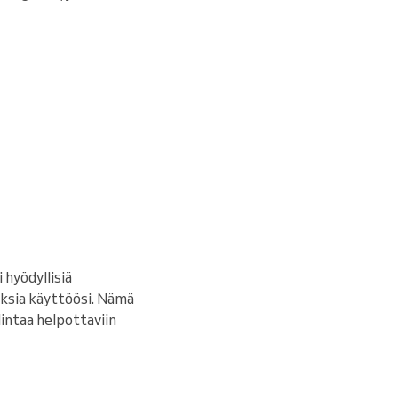
 hyödyllisiä
uksia käyttöösi. Nämä
intaa helpottaviin