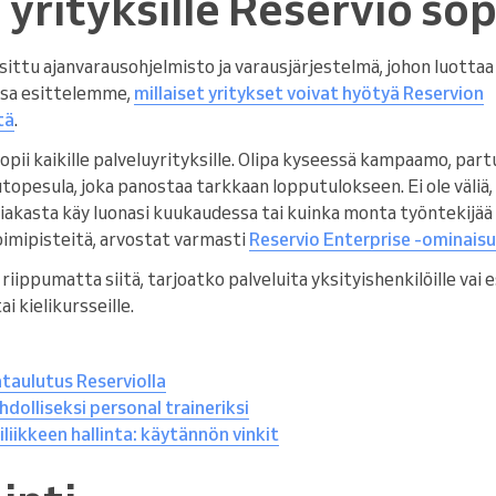
e yrityksille Reservio sop
sittu ajanvarausohjelmisto ja varausjärjestelmä, johon luottaa 
ssa esittelemme,
millaiset yritykset voivat hyötyä Reservion
tä
.
i kaikille palveluyrityksille. Olipa kyseessä kampaamo, partu
utopesula, joka panostaa tarkkaan lopputulokseen. Ei ole väliä
iakasta käy luonasi kuukaudessa tai kuinka monta työntekijää 
toimipisteitä, arvostat varmasti
Reservio Enterprise -ominai
riippumatta siitä, tarjoatko palveluita yksityishenkilöille vai
i kielikursseille.
taulutus Reserviolla
dolliseksi personal traineriksi
liikkeen hallinta: käytännön vinkit