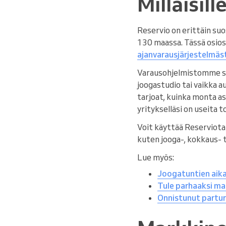
Millaisill
Reservio on erittäin suo
130 maassa. Tässä osio
ajanvarausjärjestelmäs
Varausohjelmistomme sopi
joogastudio tai vaikka a
tarjoat, kuinka monta as
yritykselläsi on useita 
Voit käyttää Reserviota 
kuten jooga-, kokkaus- ta
Lue myös:
Joogatuntien aika
Tule parhaaksi mah
Onnistunut parturi