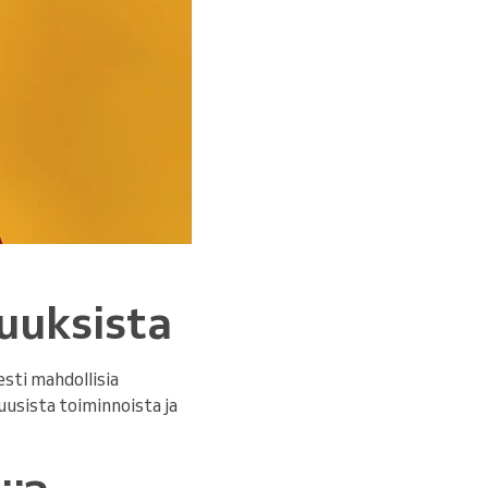
suuksista
sti mahdollisia
 uusista toiminnoista ja