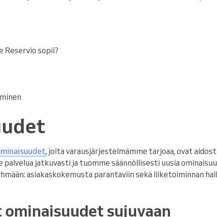
lle Reservio sopii?
aminen
uudet
minaisuudet
, joita varausjärjestelmämme tarjoaa, ovat aidosti
e palvelua jatkuvasti ja tuomme säännöllisesti uusia ominaisu
yhmään: asiakaskokemusta parantaviin sekä liiketoiminnan hall
 ominaisuudet sujuvaan