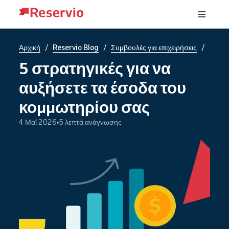
/
/
/
Αρχική
Reservio Blog
Συμβουλές για επιχειρήσεις
5 στρατηγικές για να
αυξήσετε τα έσοδα του
κομμωτηρίου σας
4 Μαΐ 2026
5 λεπτά ανάγνωσης