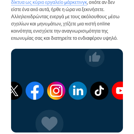
δίκτυα ως κύριο εργαλείο μάρκετινγκ
, οπότε αν δεν
είστε ένα από αυτά, ήρθε η ώρα να ξεκινήσετε.
Αλληλεπιδρώντας ενεργά με τους ακόλουθους μέσω
σχολίων και μηνυμάτων, χτίζετε μια πιστή online
κοινότητα, ενισχύετε την αναγνωρισιμότητα της
επωνυμίας σας και διατηρείτε το ενδιαφέρον υψηλό.