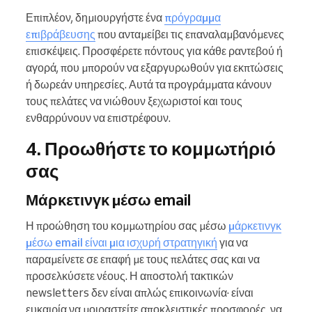
Επιπλέον, δημιουργήστε ένα
πρόγραμμα
επιβράβευσης
που ανταμείβει τις επαναλαμβανόμενες
επισκέψεις. Προσφέρετε πόντους για κάθε ραντεβού ή
αγορά, που μπορούν να εξαργυρωθούν για εκπτώσεις
ή δωρεάν υπηρεσίες. Αυτά τα προγράμματα κάνουν
τους πελάτες να νιώθουν ξεχωριστοί και τους
ενθαρρύνουν να επιστρέφουν.
4. Προωθήστε το κομμωτήριό
σας
Μάρκετινγκ μέσω email
Η προώθηση του κομμωτηρίου σας μέσω
μάρκετινγκ
μέσω email είναι μια ισχυρή στρατηγική
για να
παραμείνετε σε επαφή με τους πελάτες σας και να
προσελκύσετε νέους. Η αποστολή τακτικών
newsletters δεν είναι απλώς επικοινωνία· είναι
ευκαιρία να μοιραστείτε αποκλειστικές προσφορές, να