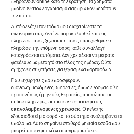
πληρώνουν online κατά την κράτηση, τα χρήματα
μπαίνουν στον λογαριασμό σας πριν καν περάσουν
την πόρτα.
Αυτό αλλάζει τον τρόπο που διαχειρίζεστε τα
οικονομικά σας. Αντί να παρακολουθείτε ποιος
πλήρωσε, ποιος ξέχασε και ποιος υποσχέθηκε να
πληρώσει την επόμενη φορά, κάθε συναλλαγή
καταγράφεται αυτόματα. Δεν χρειάζεται να μετράτε
φακέλους με μετρητά στο τέλος της ημέρας. Ούτε
αμήχανες συζητήσεις για ξεχασμένα πορτοφόλια.
Για επιχειρήσεις που προσφέρουν
επαναλαμβανόμενες υπηρεσίες, όπως εβδομαδιαίες
προπονήσεις ή μηνιαίες θεραπείες προσώπου, οι
online πληρωμές επιτρέπουν και
αυτόματες
επαναλαμβανόμενες χρεώσεις
. Ο πελάτης
εξουσιοδοτεί μία φορά και το σύστημα αναλαμβάνει τα
υπόλοιπα. Αυτό σημαίνει σταθερά μηνιαία έσοδα που
μπορείτε πραγματικά να προγραμματίσετε.