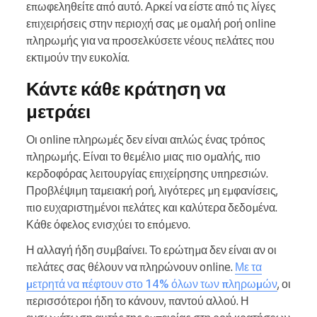
επωφεληθείτε από αυτό. Αρκεί να είστε από τις λίγες
επιχειρήσεις στην περιοχή σας με ομαλή ροή online
πληρωμής για να προσελκύσετε νέους πελάτες που
εκτιμούν την ευκολία.
Κάντε κάθε κράτηση να
μετράει
Οι online πληρωμές δεν είναι απλώς ένας τρόπος
πληρωμής. Είναι το θεμέλιο μιας πιο ομαλής, πιο
κερδοφόρας λειτουργίας επιχείρησης υπηρεσιών.
Προβλέψιμη ταμειακή ροή, λιγότερες μη εμφανίσεις,
πιο ευχαριστημένοι πελάτες και καλύτερα δεδομένα.
Κάθε όφελος ενισχύει το επόμενο.
Η αλλαγή ήδη συμβαίνει. Το ερώτημα δεν είναι αν οι
πελάτες σας θέλουν να πληρώνουν online.
Με τα
μετρητά να πέφτουν στο 14% όλων των πληρωμών
, οι
περισσότεροι ήδη το κάνουν, παντού αλλού. Η