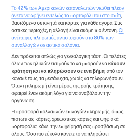
Το 42% των Αμερικανών καταναλωτών νιώθει πλέον
άνετα να αφήνει εντελώς το πορτοφόλι του στο σπίτι
,
βασιζόμενο σε κινητά και κάρτες για κάθε αγορά. Στις
αστικές περιοχές, η αλλαγή είναι ακόμη πιο έντονη.
Οι
ανέπαφες πληρωμές αντιστοιχούν στο 80% των
συναλλαγών σε αστικά σαλόνια
.
Δεν πρόκειται απλώς για γενεαλογική τάση. Οι πελάτες
όλων των ηλικιών εκτιμούν το να μπορούν να
κάνουν
κράτηση και να πληρώσουν σε ένα βήμα
, από τον
καναπέ τους, τα μεσάνυχτα, χωρίς να τηλεφωνήσουν.
Όταν η πληρωμή είναι μέρος της ροής κράτησης,
αφαιρεί έναν ακόμη λόγο για να αναβάλουν την
οργάνωση.
Η προσφορά πολλαπλών επιλογών πληρωμής, όπως
πιστωτικές κάρτες, χρεωστικές κάρτες και ψηφιακά
πορτοφόλια, κάνει την επιχείρησή σας προσβάσιμη σε
όλους. Όσο πιο εύκολο κάνετε το να πληρώσει