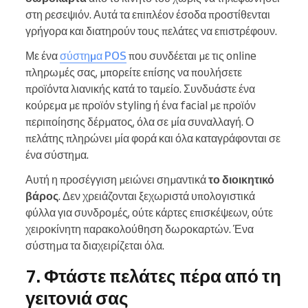
στη ρεσεψιόν. Αυτά τα επιπλέον έσοδα προστίθενται
γρήγορα και διατηρούν τους πελάτες να επιστρέφουν.
Με ένα
σύστημα POS
που συνδέεται με τις online
πληρωμές σας, μπορείτε επίσης να πουλήσετε
προϊόντα λιανικής κατά το ταμείο. Συνδυάστε ένα
κούρεμα με προϊόν styling ή ένα facial με προϊόν
περιποίησης δέρματος, όλα σε μία συναλλαγή. Ο
πελάτης πληρώνει μία φορά και όλα καταγράφονται σε
ένα σύστημα.
Αυτή η προσέγγιση μειώνει σημαντικά
το διοικητικό
βάρος
. Δεν χρειάζονται ξεχωριστά υπολογιστικά
φύλλα για συνδρομές, ούτε κάρτες επισκέψεων, ούτε
χειροκίνητη παρακολούθηση δωροκαρτών. Ένα
σύστημα τα διαχειρίζεται όλα.
7. Φτάστε πελάτες πέρα από τη
γειτονιά σας