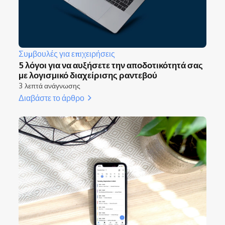
Συμβουλές για επιχειρήσεις
5 λόγοι για να αυξήσετε την αποδοτικότητά σας
με λογισμικό διαχείρισης ραντεβού
3 λεπτά ανάγνωσης
Διαβάστε το άρθρο