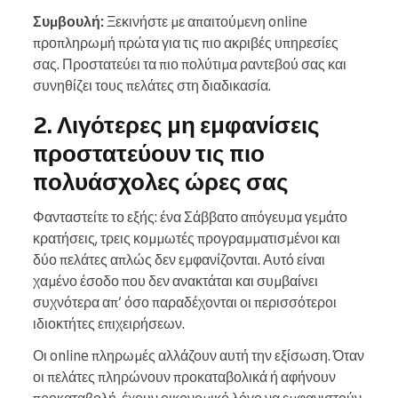
Συμβουλή:
Ξεκινήστε με απαιτούμενη online
προπληρωμή πρώτα για τις πιο ακριβές υπηρεσίες
σας. Προστατεύει τα πιο πολύτιμα ραντεβού σας και
συνηθίζει τους πελάτες στη διαδικασία.
2. Λιγότερες μη εμφανίσεις
προστατεύουν τις πιο
πολυάσχολες ώρες σας
Φανταστείτε το εξής: ένα Σάββατο απόγευμα γεμάτο
κρατήσεις, τρεις κομμωτές προγραμματισμένοι και
δύο πελάτες απλώς δεν εμφανίζονται. Αυτό είναι
χαμένο έσοδο που δεν ανακτάται και συμβαίνει
συχνότερα απ’ όσο παραδέχονται οι περισσότεροι
ιδιοκτήτες επιχειρήσεων.
Οι online πληρωμές αλλάζουν αυτή την εξίσωση. Όταν
οι πελάτες πληρώνουν προκαταβολικά ή αφήνουν