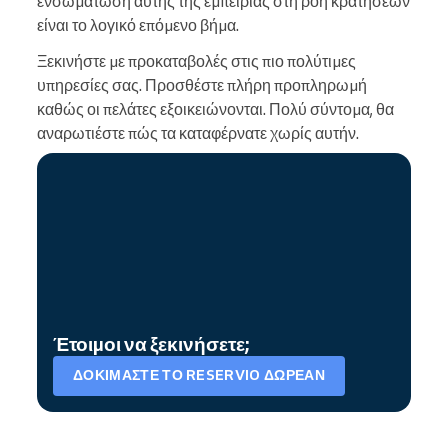
ενσωμάτωση αυτής της εμπειρίας στη ροή κρατήσεων
είναι το λογικό επόμενο βήμα.
Ξεκινήστε με προκαταβολές στις πιο πολύτιμες
υπηρεσίες σας. Προσθέστε πλήρη προπληρωμή
καθώς οι πελάτες εξοικειώνονται. Πολύ σύντομα, θα
αναρωτιέστε πώς τα καταφέρνατε χωρίς αυτήν.
Έτοιμοι να ξεκινήσετε;
ΔΟΚΙΜΆΣΤΕ ΤΟ RESERVIO ΔΩΡΕΆΝ