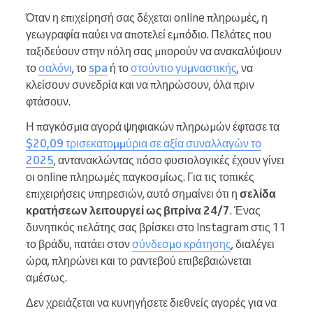
Όταν η επιχείρησή σας δέχεται online πληρωμές, η
γεωγραφία παύει να αποτελεί εμπόδιο. Πελάτες που
ταξιδεύουν στην πόλη σας μπορούν να ανακαλύψουν
το
σαλόνι
, το
spa
ή το
στούντιο γυμναστικής
, να
κλείσουν συνεδρία και να πληρώσουν, όλα πριν
φτάσουν.
Η παγκόσμια αγορά ψηφιακών πληρωμών έφτασε τα
$20,09 τρισεκατομμύρια σε αξία συναλλαγών το
2025
, αντανακλώντας πόσο φυσιολογικές έχουν γίνει
οι online πληρωμές παγκοσμίως. Για τις τοπικές
επιχειρήσεις υπηρεσιών, αυτό σημαίνει ότι η
σελίδα
κρατήσεων λειτουργεί ως βιτρίνα 24/7
. Ένας
δυνητικός πελάτης σας βρίσκει στο Instagram στις 11
το βράδυ, πατάει στον
σύνδεσμο κράτησης
, διαλέγει
ώρα, πληρώνει και το ραντεβού επιβεβαιώνεται
αμέσως.
Δεν χρειάζεται να κυνηγήσετε διεθνείς αγορές για να