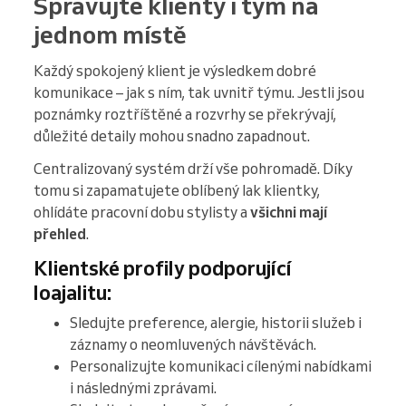
Spravujte klienty i tým na
jednom místě
Každý spokojený klient je výsledkem dobré
komunikace – jak s ním, tak uvnitř týmu. Jestli jsou
poznámky roztříštěné a rozvrhy se překrývají,
důležité detaily mohou snadno zapadnout.
Centralizovaný systém drží vše pohromadě. Díky
tomu si zapamatujete oblíbený lak klientky,
ohlídáte pracovní dobu stylisty a
všichni mají
přehled
.
Klientské profily podporující
loajalitu:
Sledujte preference, alergie, historii služeb i
záznamy o neomluvených návštěvách.
Personalizujte komunikaci cílenými nabídkami
i následnými zprávami.