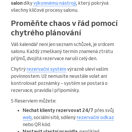
salon
díky
výkonnému nástroji
, který pokrývá
všechny klíčové procesy salonu.
Proměňte chaos v řád pomocí
chytrého plánování
Váš kalendář není jen seznam schůzek, je srdcem
salonu. Každý zmeškaný termín znamená ztrátu
příjmů, dvojitá rezervace naruší celý den.
Chytrý
rezervační systém
výrazně uleví vašim
povinnostem. Už nemusíte neustále volat ani
kontrolovat poznámky – systém se postará o
rezervace, pravidla i připomínky.
S Reserviem můžete:
Nechat klienty rezervovat 24/7
přes svůj
web
, sociální sítě, sdílený
rezervační odkaz
nebo QR kód.
Nastavit vlastní pravidla
, například