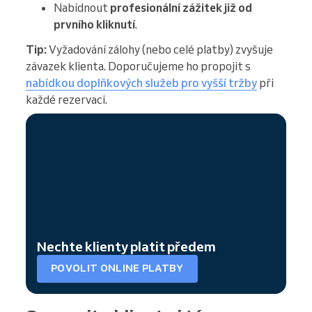
Nabídnout
profesionální zážitek již od
prvního kliknutí
.
Tip:
Vyžadování zálohy (nebo celé platby) zvyšuje
závazek klienta. Doporučujeme ho propojit s
nabídkou doplňkových služeb pro vyšší tržby
při
každé rezervaci.
Nechte klienty platit předem
POVOLIT ONLINE PLATBY