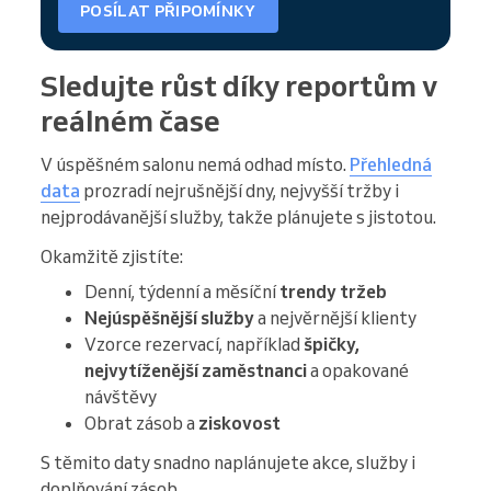
POSÍLAT PŘIPOMÍNKY
Sledujte růst díky reportům v
reálném čase
V úspěšném salonu nemá odhad místo.
Přehledná
data
prozradí nejrušnější dny, nejvyšší tržby i
nejprodávanější služby, takže plánujete s jistotou.
Okamžitě zjistíte:
Denní, týdenní a měsíční
trendy tržeb
Nejúspěšnější služby
a nejvěrnější klienty
Vzorce rezervací, například
špičky,
nejvytíženější zaměstnanci
a opakované
návštěvy
Obrat zásob a
ziskovost
S těmito daty snadno naplánujete akce, služby i
doplňování zásob.