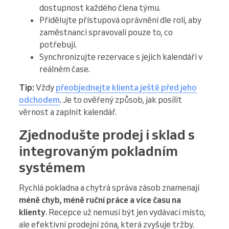
dostupnost každého člena týmu.
Přidělujte přístupová oprávnění dle rolí, aby
zaměstnanci spravovali pouze to, co
potřebují.
Synchronizujte rezervace s jejich kalendáři v
reálném čase.
Tip:
Vždy
přeobjednejte klienta ještě před jeho
odchodem
. Je to ověřený způsob, jak posílit
věrnost a zaplnit kalendář.
Zjednodušte prodej i sklad s
integrovaným pokladním
systémem
Rychlá pokladna a chytrá správa zásob znamenají
méně chyb, méně ruční práce a více času na
klienty
. Recepce už nemusí být jen vydávací místo,
ale efektivní prodejní zóna, která zvyšuje tržby.