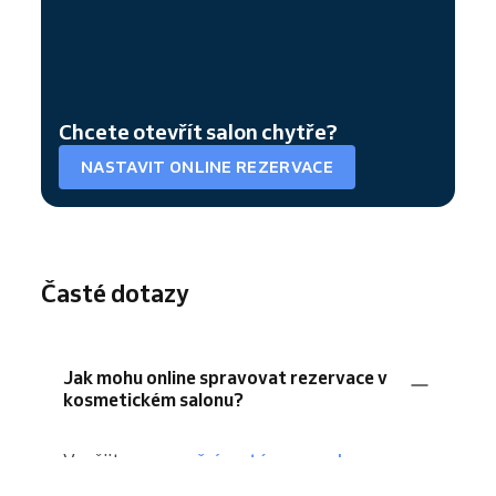
Chcete otevřít salon chytře?
NASTAVIT ONLINE REZERVACE
Časté dotazy
Jak mohu online spravovat rezervace v
kosmetickém salonu?
Využijte
rezervační systém pro salony
,
například
Reservio
, a umožněte klientům