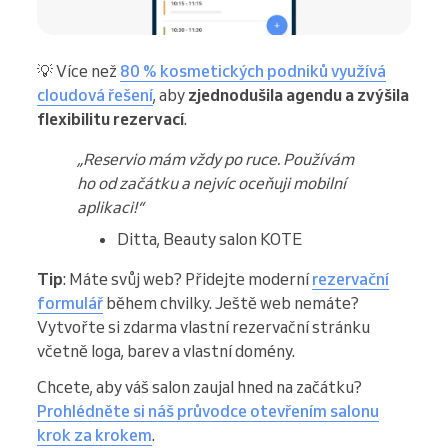
💡 Více než
80 % kosmetických podniků využívá
cloudová řešení
, aby
zjednodušila agendu a zvýšila
flexibilitu rezervací
.
„Reservio mám vždy po ruce. Používám
ho od začátku a nejvíc oceňuji mobilní
aplikaci!“
Ditta, Beauty salon KOTE
Tip
: Máte svůj web? Přidejte moderní
rezervační
formulář
během chvilky. Ještě web nemáte?
Vytvořte si zdarma vlastní rezervační stránku
včetně loga, barev a vlastní domény.
Chcete, aby váš salon zaujal hned na začátku?
Prohlédněte si náš průvodce otevřením salonu
krok za krokem
.