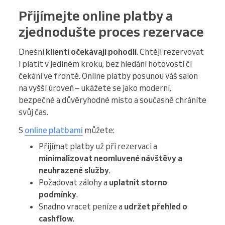
Přijímejte online platby a
zjednodušte proces rezervace
Dnešní
klienti očekávají pohodlí
. Chtějí rezervovat
i platit v jediném kroku, bez hledání hotovosti či
čekání ve frontě. Online platby posunou váš salon
na vyšší úroveň – ukážete se jako moderní,
bezpečné a důvěryhodné místo a současně chráníte
svůj čas.
S
online platbami
můžete:
Přijímat platby už při rezervaci a
minimalizovat neomluvené návštěvy a
neuhrazené služby
.
Požadovat zálohy a
uplatnit storno
podmínky
.
Snadno vracet peníze a
udržet přehled o
cashflow
.