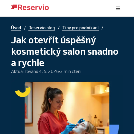
/
/
/
Úvod
Reservio blog
Tipy pro podnikání
Jak otevřít úspěšný
kosmetický salon snadno
a rychle
Aktualizováno 4. 5. 2026
3 min čtení