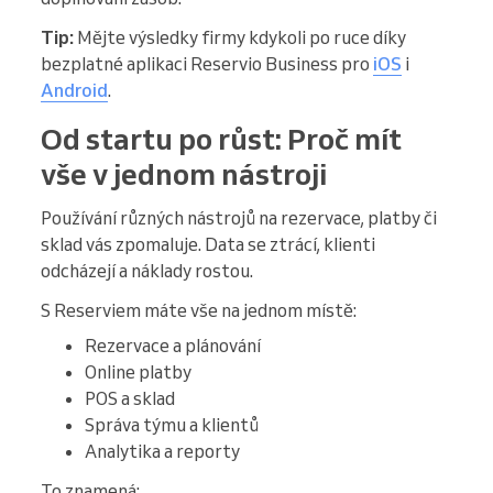
Tip:
Mějte výsledky firmy kdykoli po ruce díky
bezplatné aplikaci Reservio Business pro
iOS
i
Android
.
Od startu po růst: Proč mít
vše v jednom nástroji
Používání různých nástrojů na rezervace, platby či
sklad vás zpomaluje. Data se ztrácí, klienti
odcházejí a náklady rostou.
S Reserviem máte vše na jednom místě:
Rezervace a plánování
Online platby
POS a sklad
Správa týmu a klientů
Analytika a reporty
To znamená: