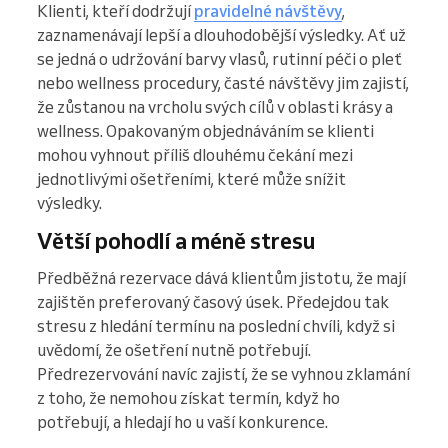
Klienti, kteří dodržují
pravidelné návštěvy
,
zaznamenávají lepší a dlouhodobější výsledky. Ať už
se jedná o udržování barvy vlasů, rutinní péči o pleť
nebo wellness procedury, časté návštěvy jim zajistí,
že zůstanou na vrcholu svých cílů v oblasti krásy a
wellness. Opakovaným objednáváním se klienti
mohou vyhnout příliš dlouhému čekání mezi
jednotlivými ošetřeními, které může snížit
výsledky.
Větší pohodlí a méně stresu
Předběžná rezervace dává klientům jistotu, že mají
zajištěn preferovaný časový úsek. Předejdou tak
stresu z hledání termínu na poslední chvíli, když si
uvědomí, že ošetření nutně potřebují.
Předrezervování navíc zajistí, že se vyhnou zklamání
z toho, že nemohou získat termín, když ho
potřebují, a hledají ho u vaší konkurence.