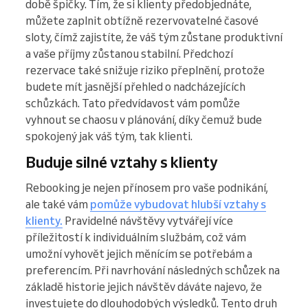
době špičky. Tím, že si klienty předobjednáte,
můžete zaplnit obtížně rezervovatelné časové
sloty, čímž zajistíte, že váš tým zůstane produktivní
a vaše příjmy zůstanou stabilní. Předchozí
rezervace také snižuje riziko přeplnění, protože
budete mít jasnější přehled o nadcházejících
schůzkách. Tato předvídavost vám pomůže
vyhnout se chaosu v plánování, díky čemuž bude
spokojený jak váš tým, tak klienti.
Buduje silné vztahy s klienty
Rebooking je nejen přínosem pro vaše podnikání,
ale také vám
pomůže vybudovat hlubší vztahy s
klienty.
Pravidelné návštěvy vytvářejí více
příležitostí k individuálním službám, což vám
umožní vyhovět jejich měnícím se potřebám a
preferencím. Při navrhování následných schůzek na
základě historie jejich návštěv dáváte najevo, že
investujete do dlouhodobých výsledků. Tento druh