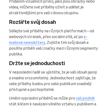
Přidáním vizuálních prvků, jako jsou obrázky nebo
videa, můžete své příběhy oživit a udělat je
atraktivnějšími pro vaši cílovou skupinu.
Rozšiřte svůj dosah
Sdílejte své příběhy na různých platformách – od
webových stránek, přes sociální sítě, až po
e-
mailové newslettery
. Zvýšíte tím svůj dosah a
posílíte příběh vaší značky mezi různými segmenty
publika.
Držte se jednoduchosti
V neposlední řadě se ujistěte, že je váš obsah jasný
a snadno srozumitelný. Jednoduchost zajišťuje, že
vaše příběhy budou pro vaše publikum snadněji
přístupné a pochopitelné.
Umění vyprávění příběhů se může pro
váš podnik
stát klíčem k navázání silného vztahu s publikem a