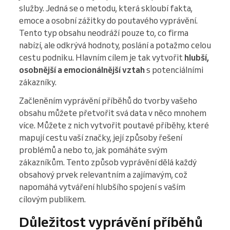
služby. Jedná se o metodu, která skloubí fakta,
emoce a osobní zážitky do poutavého vyprávění.
Tento typ obsahu neodráží pouze to, co firma
nabízí, ale odkrývá hodnoty, poslání a potažmo celou
cestu podniku. Hlavním cílem je tak vytvořit
hlubší,
osobnější a emocionálnější vztah
s potenciálními
zákazníky.
Začleněním vyprávění příběhů do tvorby vašeho
obsahu můžete přetvořit svá data v něco mnohem
více. Můžete z nich vytvořit poutavé příběhy, které
mapují cestu vaší značky, její způsoby řešení
problémů a nebo to, jak pomáháte svým
zákazníkům. Tento způsob vyprávění dělá každý
obsahový prvek relevantním a zajímavým, což
napomáhá vytváření hlubšího spojení s vaším
cílovým publikem.
Důležitost vyprávění příběhů