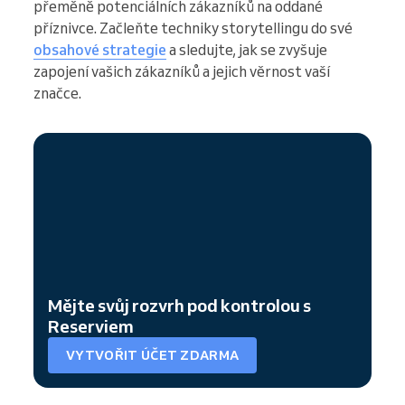
přeměně potenciálních zákazníků na oddané
příznivce. Začleňte techniky storytellingu do své
obsahové strategie
a sledujte, jak se zvyšuje
zapojení vašich zákazníků a jejich věrnost vaší
značce.
Mějte svůj rozvrh pod kontrolou s
Reserviem
VYTVOŘIT ÚČET ZDARMA