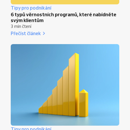
Tipy pro podnikání
6 typů věrnostních programů, které nabídněte
svým klientům
3 min čtení
Přečíst článek
Tipy pro podnikání