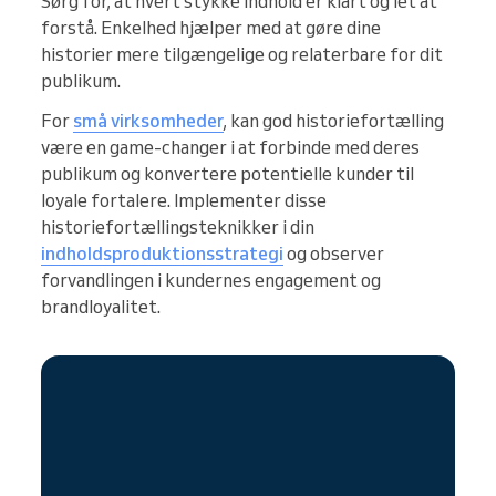
Sørg for, at hvert stykke indhold er klart og let at
forstå. Enkelhed hjælper med at gøre dine
historier mere tilgængelige og relaterbare for dit
publikum.
For
små virksomheder
, kan god historiefortælling
være en game-changer i at forbinde med deres
publikum og konvertere potentielle kunder til
loyale fortalere. Implementer disse
historiefortællingsteknikker i din
indholdsproduktionsstrategi
og observer
forvandlingen i kundernes engagement og
brandloyalitet.