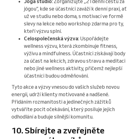
Jóga studio
: Zorganizujte „21denní cestu za
jógou“, kde se účastníci zaváží k denní praxi, ať
už ve studiu nebo doma, s motivací ve formě
slevy na lekce nebo workshop zdarma pro ty,
kteří výzvu splní.
Celospolečenská výzva
: Uspořádejte
wellness výzvu, která zkombinuje fitness,
výživu a mindfulness. Účastníci získávají body
za účast na lekcích, zdravou stravu a meditaci
nebo jiné wellness aktivity, přičemž nejlepší
účastníci budou odměňováni.
Tyto akce a výzvy vnesou do vašich služeb novou
energii, udrží klienty motivované a nadšené.
Přidáním rozmanitosti a jedinečných zážitků
vytváříte pocit očekávání, který posiluje jejich
odhodlání a buduje silnější komunitu.
10. Sbírejte a zveřejněte