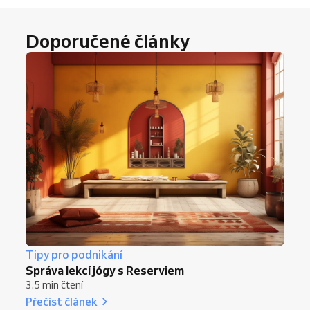
rezervace
a
automatické připomínky
zpříjemní objednávání a pomohou vašemu
Doporučené články
centru vyniknout.
Tipy pro podnikání
Správa lekcí jógy s Reserviem
3.5 min čtení
Přečíst článek