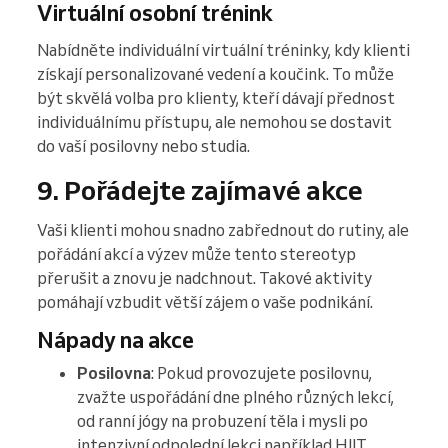
Virtuální osobní trénink
Nabídněte individuální virtuální tréninky, kdy klienti
získají personalizované vedení a koučink. To může
být skvělá volba pro klienty, kteří dávají přednost
individuálnímu přístupu, ale nemohou se dostavit
do vaší posilovny nebo studia.
9. Pořádejte zajímavé akce
Vaši klienti mohou snadno zabřednout do rutiny, ale
pořádání akcí a výzev může tento stereotyp
přerušit a znovu je nadchnout. Takové aktivity
pomáhají vzbudit větší zájem o vaše podnikání.
Nápady na akce
Posilovna
: Pokud provozujete posilovnu,
zvažte uspořádání dne plného různých lekcí,
od ranní jógy na probuzení těla i mysli po
intenzivní odpolední lekci například HIIT