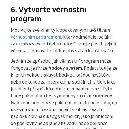
6. Vytvořte věrnostní
program
Motivujte své klienty k opakovaným návštěvám
věrnostním programem
, který odměňuje loajální
zákazníky slevami nebo dárky. Cílem je posílit jejich
věrnost a budovat dlouhodobý vztah k vaší značce.
Jedním ze způsobů, jak věrnostní program může
fungovat je skrze
bodový systém
. Podstatou je, že
klienti mohou získávat body za každou návštěvu
nebo dokonce za interakci na sociálních sítích, jako
je sdílení příspěvků nebo zanechání recenzí. Tyto
body pak mohou být vyměněny za různé
odměny
.
Nabízené odměny se pak mohou lišit podle toho, co
u vašich klientů vzbudí největší ohlas. Zvažte
nabídku slev na služby, váš merch, jako je oblečení
do posilovny nebo láhev na vodu, nebo dokonce