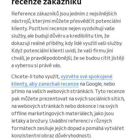
recenze zákazníků
Reference zákazníků jsou jedním z nejsilnějších
nástrojů, kterými můžete přesvědčit potenciální
klienty. Pozitivní recenze nejen vyzdvihují vaše
služby, ale budují důvěru a kredibilitu tím, že
dokazují reálné přiběhy, kdy lidé využili vaši služby.
Když potenciální klienti uvidí, že vaši firmu jiní
chválí, je pravděpodobnější, že se budou cítit jistěji
a vyberou si právě vás.
Chcete-li toho využít,
vyzvěte své spokojené
klienty, aby zanechali recenze
na Google, nebo
přímo na vašich webových stránkách. Tyto recenze
pak můžete prezentovat na svých sociálních sítích,
na webových stránkách nebo dokonce i na svých
offline marketingových materiálech, jako jsou
letáky a brožury. Uvádění referencí v různých
formátech zesiluje jejich dopad a pomáhá vytvářet
konzistentní obraz důvěryhodnosti.