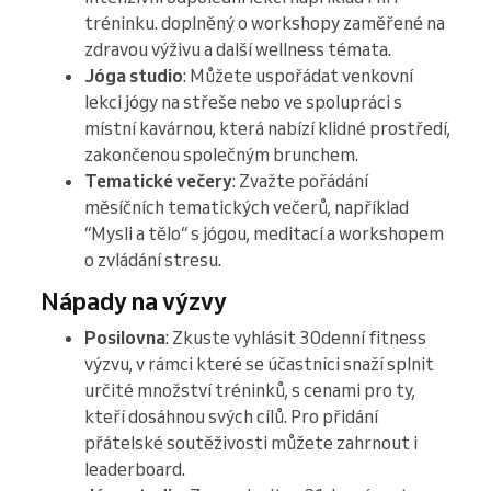
tréninku. doplněný o workshopy zaměřené na
zdravou výživu a další wellness témata.
Jóga studio
: Můžete uspořádat venkovní
lekci jógy na střeše nebo ve spolupráci s
místní kavárnou, která nabízí klidné prostředí,
zakončenou společným brunchem.
Tematické večery
: Zvažte pořádání
měsíčních tematických večerů, například
“Mysli a tělo“ s jógou, meditací a workshopem
o zvládání stresu.
Nápady na výzvy
Posilovna
: Zkuste vyhlásit 30denní fitness
výzvu, v rámci které se účastníci snaží splnit
určité množství tréninků, s cenami pro ty,
kteří dosáhnou svých cílů. Pro přidání
přátelské soutěživosti můžete zahrnout i
leaderboard.