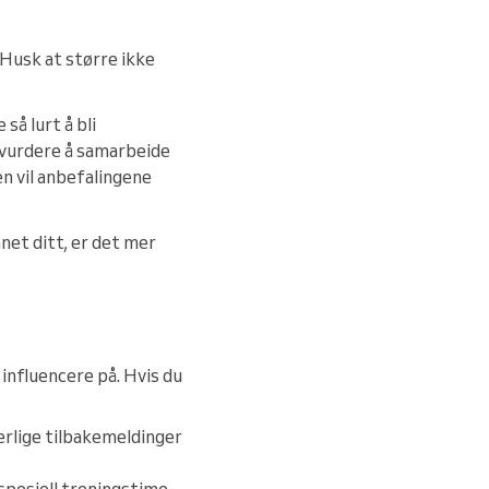
 Husk at større ikke
så lurt å bli
 vurdere å samarbeide
n vil anbefalingene
net ditt, er det mer
influencere på. Hvis du
ærlige tilbakemeldinger
pesiell treningstime,