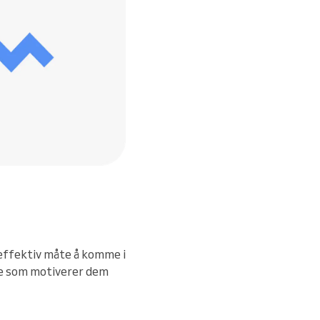
n effektiv måte å komme i
re som motiverer dem