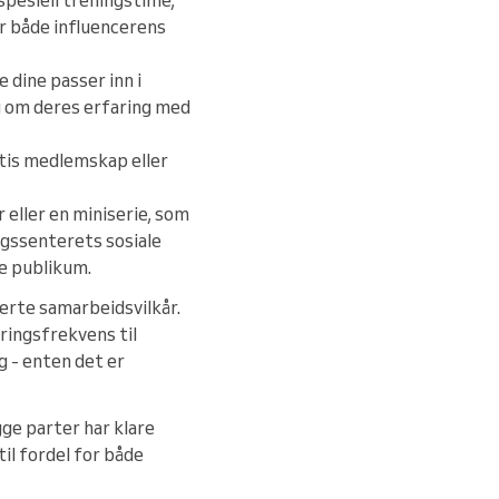
r både influencerens
 dine passer inn i
egg om deres erfaring med
atis medlemskap eller
 eller en miniserie, som
ngssenterets sosiale
re publikum.
erte samarbeidsvilkår.
eringsfrekvens til
g - enten det er
ge parter har klare
il fordel for både