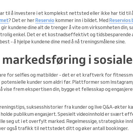
r til å investere i et komplekst nettsted eller ikke har tid til 
emet
? Det er her
Reservio
kommer inn i bildet. Med
Reservios
 gir kundene dine alt de trenger å vite om virksomheten din, 
trolig enkel. Det er et kostnadseffektivt og tidsbesparende a
best - å hjelpe kundene dine med å nå treningsmålene sine.
 markedsføring i sosial
are for selfies og matbilder - det er et kraftverk for fitnes
 potensielle kunder som aldri før. Plattformer som Instagram
 å vise frem ekspertisen din, bygge et fellesskap og engasjer
treningstips, suksesshistorier fra kunder og live Q&A-økter k
 holde publikum engasjert. Spesielt videoinnhold er svært eff
lle seg ut i et overfylt marked. Regelmessige, strategiske inn
ver også trafikk til nettstedet ditt og øker antall bookinger.