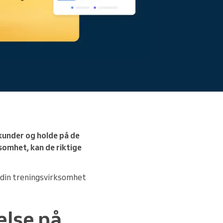
friksjon.
Les mer
 kunder og holde på de
ksomhet, kan de riktige
e din treningsvirksomhet
else på