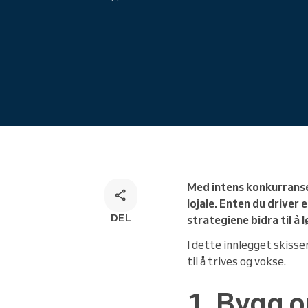
Løsning for bestilling via flere
kanaler
Med intens konkurranse 
lojale. Enten du driver
DEL
strategiene bidra til å
I dette innlegget skiss
til å trives og vokse.
1. Bygg o