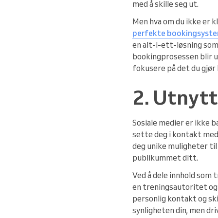
med å skille seg ut.
Men hva om du ikke er kla
perfekte bookingsyst
en alt-i-ett-løsning som
bookingprosessen blir u
fokusere på det du gjør 
2. Utnytt
Sosiale medier er ikke b
sette deg i kontakt med
deg unike muligheter til
publikummet ditt.
Ved å dele innhold som 
en treningsautoritet og
personlig kontakt og ski
synligheten din, men dri