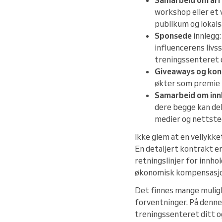
workshop eller et
publikum og lokal
Sponsede
innlegg:
influencerens livss
treningssenteret d
Giveaways og kon
økter som premie 
Samarbeid om inn
dere begge kan del
medier og nettsted
Ikke glem at en vellykk
En detaljert kontrakt er
retningslinjer for innhol
økonomisk kompensasjon,
Det finnes mange muligh
forventninger. På denne
treningssenteret ditt o