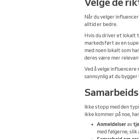
Velge de rik
Når du velger influencer
alltid er bedre.
Hvis du driver et lokalt 
markedsført av en super
med noen lokalt som har
deres være mer relevante
Ved å velge influencere 
sannsynlig at du bygger
Samarbeids
Ikke stopp med den typi
ikke kommer på noe, har 
Anmeldelser
av
tj
med følgerne, slik 
Samarbeid om ar