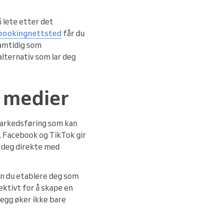
å lete etter det
 bookingnettsted
får du
samtidig som
lternativ som lar deg
e medier
smarkedsføring som kan
, Facebook og TikTok gir
e deg direkte med
an du etablere deg som
ektivt for å skape en
legg øker ikke bare