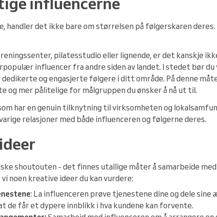
tige influencerne
e, handler det ikke bare om størrelsen på følgerskaren deres.
treningssenter, pilatesstudio eller lignende, er det kanskje ikke 
populær influencer fra andre siden av landet. I stedet bør du
 dedikerte og engasjerte følgere i ditt område. På denne måte
 og mer pålitelige for målgruppen du ønsker å nå ut til.
som har en genuin tilknytning til virksomheten og lokalsamfun
 varige relasjoner med både influenceren og følgerne deres.
ideer
ske shoutouten - det finnes utallige måter å samarbeide med 
vi noen kreative ideer du kan vurdere:
enestene
: La influenceren prøve tjenestene dine og dele sine 
at de får et dypere innblikk i hva kundene kan forvente.
rangementer:
Samarbeid med influenceren om å arrangere en s