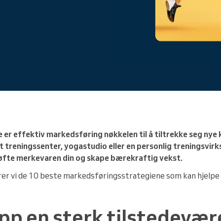
Du driver et stort selskap
er effektiv markedsføring nøkkelen til å tiltrekke seg nye
 et treningssenter, yogastudio eller en personlig treningsvir
 løfte merkevaren din og skape bærekraftig vekst.
erer vi de 10 beste markedsføringsstrategiene som kan hjelp
pp en sterk tilstedevær