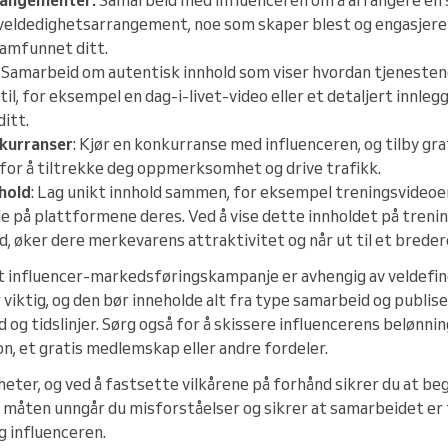
 veldedighetsarrangement, noe som skaper blest og engasjere
samfunnet ditt.
 Samarbeid om autentisk innhold som viser hvordan tjenestene
til, for eksempel en dag-i-livet-video eller et detaljert innl
itt.
kurranser
: Kjør en konkurranse med influenceren, og tilby gr
for å tiltrekke deg oppmerksomhet og drive trafikk.
hold
: Lag unikt innhold sammen, for eksempel treningsvideoer
e på plattformene deres. Ved å vise dette innholdet på treni
, øker dere merkevarens attraktivitet og når ut til et brede
et influencer-markedsføringskampanje er avhengig av veldefin
 viktig, og den bør inneholde alt fra type samarbeid og publis
d og tidslinjer. Sørg også for å skissere influencerens belønnin
 et gratis medlemskap eller andre fordeler.
eter, og ved å fastsette vilkårene på forhånd sikrer du at beg
 måten unngår du misforståelser og sikrer at samarbeidet er t
g influenceren.