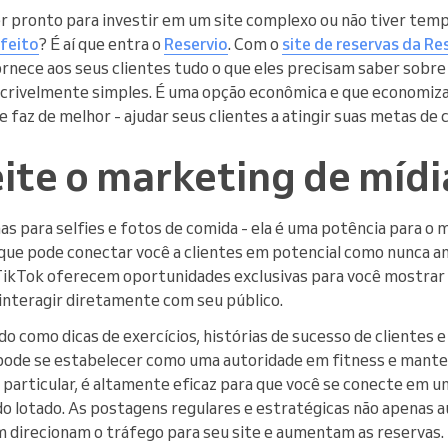
er pronto para investir em um site complexo ou não tiver tem
rfeito
? É aí que entra o
Reservio
. Com o
site de reservas da Re
rnece aos seus clientes tudo o que eles precisam saber sobre
incrivelmente simples. É uma opção econômica e que economiz
 faz de melhor - ajudar seus clientes a atingir suas metas de 
ite o marketing de mídia
nas para selfies e fotos de comida - ela é uma potência para o
que pode conectar você a clientes em potencial como nunca 
TikTok oferecem oportunidades exclusivas para você mostrar
interagir diretamente com seu público.
o como dicas de exercícios, histórias de sucesso de clientes 
 pode se estabelecer como uma autoridade em fitness e manter
particular, é altamente eficaz para que você se conecte em um
 lotado. As postagens regulares e estratégicas não apenas
m direcionam o tráfego para seu site e aumentam as reservas.