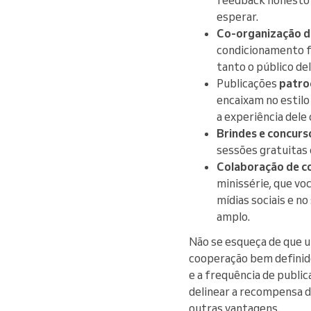
esperar.
Co-organização d
condicionamento f
tanto o público de
Publicações
patro
encaixam no estilo
a experiência dele
Brindes e concurs
sessões gratuitas 
Colaboração de c
minissérie, que v
mídias sociais e n
amplo.
Não se esqueça de que 
cooperação bem definido
e a frequência de public
delinear a recompensa d
outras vantagens.