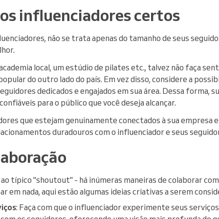
os influenciadores certos
luenciadores, não se trata apenas do tamanho de seus seguid
hor.
cademia local, um estúdio de pilates etc., talvez não faça se
opular do outro lado do país. Em vez disso, considere a possib
seguidores dedicados e engajados em sua área. Dessa forma, 
confiáveis para o público que você deseja alcançar.
iadores que estejam genuinamente conectados à sua empresa e
elacionamentos duradouros com o influenciador e seus seguido
olaboração
 ao típico "shoutout" - há inúmeras maneiras de colaborar com
r em nada, aqui estão algumas ideias criativas a serem consid
viços
: Faça com que o influenciador experimente seus serviço
com os seguidores, oferecendo uma visão mais profunda do q