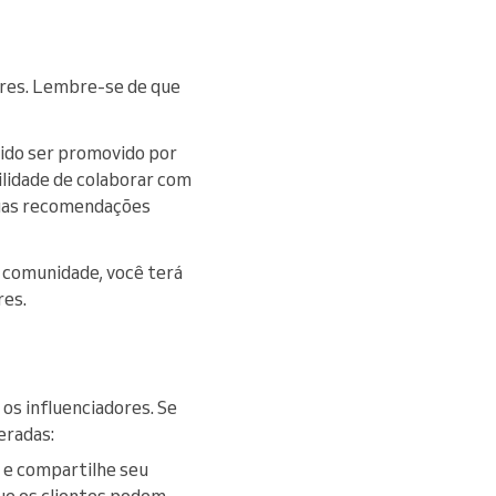
ores. Lembre-se de que
ntido ser promovido por
ilidade de colaborar com
suas recomendações
 comunidade, você terá
res.
 os influenciadores. Se
eradas:
s e compartilhe seu
ue os clientes podem