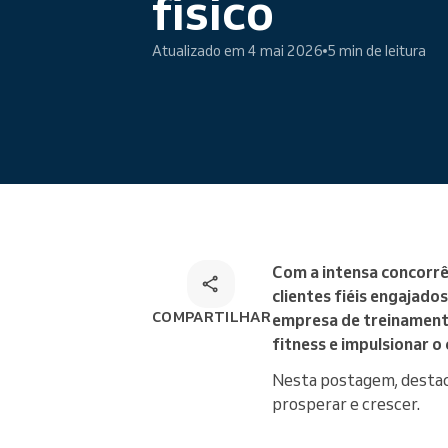
físico
Omnichannel booking solution
Atualizado em 4 mai 2026
5 min de leitura
Com a intensa concorrê
clientes fiéis engajado
COMPARTILHAR
empresa de treinamento
fitness e impulsionar o
Nesta postagem, destaca
prosperar e crescer.