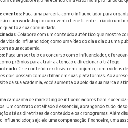
e eventos:
Faça uma parceria com o influenciador para organiz
ísico, um workshop ou um evento beneficente, criando um bu
le quanto a sua comunidade.
cinadas
: Colabore com um conteúdo autêntico que mostre com
 de vida do influenciador, como um vídeo do dia a dia ou uma pu
 com a sua academia.
os
: Faça um sorteio ou concurso com o influenciador, oferece
como prêmios para atrair a atenção e direcionar o tráfego.
onteúdo
: Crie conteúdo exclusivo em conjunto, como vídeos d
ocês dois possam compartilhar em suas plataformas. Ao apres
o site da sua academia, você aumenta o apelo da sua marca e at
uma campanha de marketing de influenciadores bem-sucedida
s. Um contrato detalhado é essencial, abrangendo tudo, desde
ação até as diretrizes de conteúdo e os cronogramas. Além dis
o influenciador, seja ela uma compensação financeira, uma ass