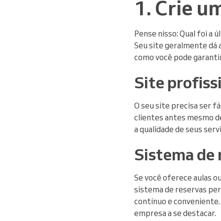
1. Crie u
Pense nisso: Qual foi a 
Seu site geralmente dá 
como você pode garantir
Site profiss
O seu site precisa ser f
clientes antes mesmo de 
a qualidade de seus serv
Sistema de 
Se você oferece aulas o
sistema de reservas per
contínuo e conveniente.
empresa a se destacar.