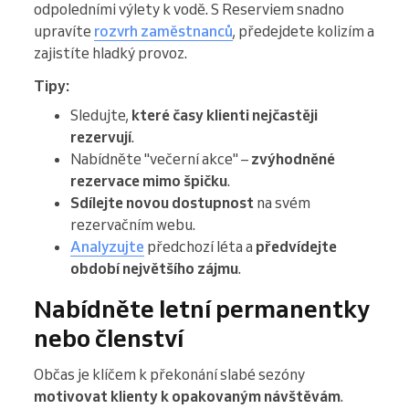
odpoledními výlety k vodě. S Reserviem snadno
upravíte
rozvrh zaměstnanců
, předejdete kolizím a
zajistíte hladký provoz.
Tipy:
Sledujte,
které časy klienti nejčastěji
rezervují
.
Nabídněte "večerní akce" –
zvýhodněné
rezervace mimo špičku
.
Sdílejte novou dostupnost
na svém
rezervačním webu.
Analyzujte
předchozí léta a
předvídejte
období největšího zájmu
.
Nabídněte letní permanentky
nebo členství
Občas je klíčem k překonání slabé sezóny
motivovat klienty k opakovaným návštěvám
.