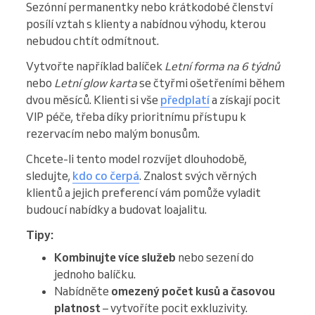
Sezónní permanentky nebo krátkodobé členství
posílí vztah s klienty a nabídnou výhodu, kterou
nebudou chtít odmítnout.
Vytvořte například balíček
Letní forma na 6 týdnů
nebo
Letní glow karta
se čtyřmi ošetřeními během
dvou měsíců. Klienti si vše
předplatí
a získají pocit
VIP péče, třeba díky prioritnímu přístupu k
rezervacím nebo malým bonusům.
Chcete-li tento model rozvíjet dlouhodobě,
sledujte,
kdo co čerpá
. Znalost svých věrných
klientů a jejich preferencí vám pomůže vyladit
budoucí nabídky a budovat loajalitu.
Tipy:
Kombinujte více služeb
nebo sezení do
jednoho balíčku.
Nabídněte
omezený počet kusů a časovou
platnost
– vytvoříte pocit exkluzivity.