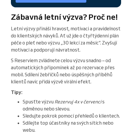
Zábavná letní výzva? Proč ne!
Letní výzvy přináší hravost, motivaci a pravidelnost
do klientských návyků. Ať už jde o čtyřtýdenní plán
péče o pleť nebo výzvu „30 lekcí za měsíc“. Zvyšují
motivaci a podporují návratnost.
S Reserviem zvládnete celou výzvu snadno – od
automatických připomínek až po rezervace přes
mobil. Sdílení žebříčků nebo úspěšných příběhů
klientů navíc přidá výzvě virální efekt.
Tipy:
Spusťte výzvu
Rezervuj 4x v červenci
s
odměnou nebo slevou.
Sledujte pokrok pomocí přehledů o klientech.
Sdílejte top účastníky na svých sítích nebo
webu.