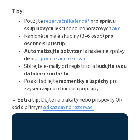
Tipy:
Použijte
rezervační kalendář
pro
správu
skupinových lekcí
nebo jednorázových
akcí
.
Nabídněte malé skupiny (3–6 osob)
pro
osobnější přístup
.
Automatizujte potvrzení
a následné zprávy
díky
připomínkám rezervací
.
Sbírejte e-maily při registraci a b
udujte svou
databázi kontaktů
.
Po akci sdílejte
momentky a úspěchy
pro
zvýšení zájmu o budoucí pop-upy.
💡
Extra tip:
Dejte na plakáty nebo příspěvky QR
kód s přímým
odkazem na rezervaci
.