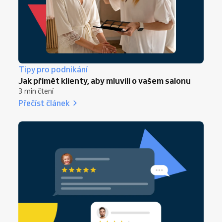
Tipy pro podnikání
Jak přimět klienty, aby mluvili o vašem salonu
3 min čtení
Přečíst článek