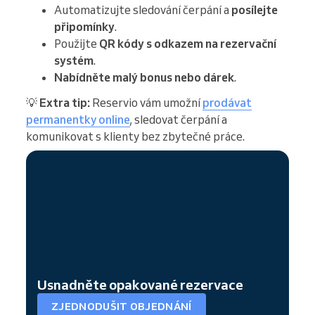
Automatizujte sledování čerpání a
posílejte
připomínky
.
Použijte
QR kódy s odkazem na rezervační
systém
.
Nabídněte malý bonus nebo dárek
.
💡
Extra
tip:
Reservio vám umožní
prodávat
permanentky online
, sledovat čerpání a
komunikovat s klienty bez zbytečné práce.
Usnadněte opakované rezervace
ZJEDNODUŠIT OBJEDNÁNÍ