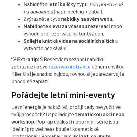
Nabídněte
letní balíčky
typu
Tělo připravené
na dovolenou
(např. peeling + zábal).
Zvýrazněte tyto
nabídky na svém webu
.
Nabídněte slevu za včasnou rezervaci
nebo
výhodu pro rezervace na tentýž den.
Sdílejte krátká videa na sociálních sítích
a
vytvořte očekávání.
💡
Extra tip:
S Reserviem sezonní nabídku
zobrazíte na své
rezervační stránce
během chvilky.
Klienti si je snadno najdou, rovnou si je zarezervují a
pohodlně zaplatí.
Pořádejte letní mini-eventy
Letní energie je nakažlivá, proč ji tedy nevyužít ve
svůj prospěch? Uspořádejte
tematickou akci nebo
workshop
. Pop-up události nebo mini-série jsou
ideální pro wellness kouče i kosmetické
profesionály. Pomáhají vám
ukázat, co umíte,