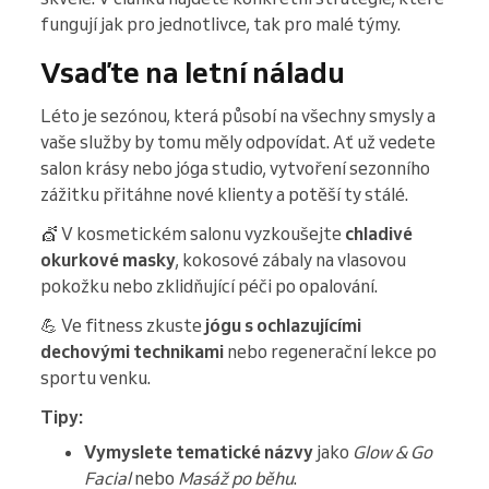
fungují jak pro jednotlivce, tak pro malé týmy.
Vsaďte na letní náladu
Léto je sezónou, která působí na všechny smysly a
vaše služby by tomu měly odpovídat. Ať už vedete
salon krásy nebo jóga studio, vytvoření sezonního
zážitku přitáhne nové klienty a potěší ty stálé.
💇 V kosmetickém salonu vyzkoušejte
chladivé
okurkové masky
, kokosové zábaly na vlasovou
pokožku nebo zklidňující péči po opalování.
💪 Ve fitness zkuste
jógu s ochlazujícími
dechovými technikami
nebo regenerační lekce po
sportu venku.
Tipy:
Vymyslete tematické názvy
jako
Glow & Go
Facial
nebo
Masáž po běhu
.