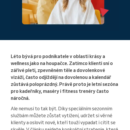
Léto bývá pro podnikatele v oblasti krásy a
wellness jako na houpačce. Zatímco klienti sní o
zářivé pleti, zpevněném těle a dovolenkové
vizáži, často odjíždějí na dovolenou a kalendář
zůstává poloprázdný. Právě proto je letní sezóna
pro kadeřníky, maséry i fitness trenéry často
náročná.
Ale nemusí to tak být. Díky speciálním sezonním
službám můžete zůstat vytížení, udržet si věrné
klienty a oslovit nové, kteří touží vypadat i cítit se
skvěle. V článku najdete konkrétní strategie, které