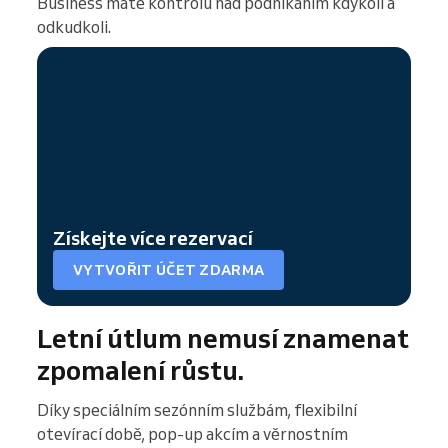
Business máte kontrolu nad podnikáním kdykoli a
odkudkoli.
Získejte více rezervací
VYTVOŘIT ÚČET ZDARMA
Letní útlum nemusí znamenat
zpomalení růstu.
Díky speciálním sezónním službám, flexibilní
otevírací době, pop-up akcím a věrnostním