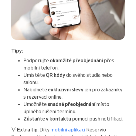
Tipy:
Podporujte
okamžité přeobjednán
í přes
mobilní telefon.
Umístěte
QR kódy
do svého studia nebo
salonu.
Nabídněte
exkluzivní slevy
jen pro zákazníky
s rezervací online.
Umožněte
snadné přeobjednání
místo
úplného rušení termínu.
Zůstaňte v kontaktu
pomocí push notifikací.
💡
Extra tip
: Díky
mobilní aplikaci
Reservio