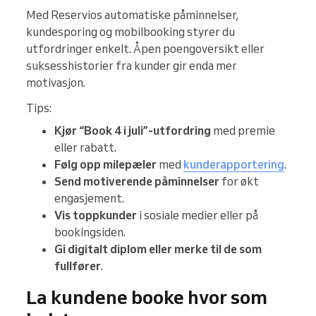
Med Reservios automatiske påminnelser,
kundesporing og mobilbooking styrer du
utfordringer enkelt. Åpen poengoversikt eller
suksesshistorier fra kunder gir enda mer
motivasjon.
Tips:
Kjør “Book 4 i juli”-utfordring
med premie
eller rabatt.
Følg opp milepæler
med
kunderapportering
.
Send motiverende påminnelser
for økt
engasjement.
Vis toppkunder
i sosiale medier eller på
bookingsiden.
Gi digitalt diplom eller merke til de som
fullfører
.
La kundene booke hvor som