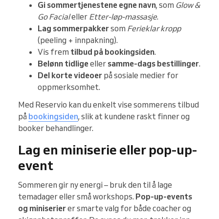
Gi sommertjenestene egne navn
, som
Glow &
Go Facial
eller
Etter-løp-massasje
.
Lag sommerpakker
som
Ferieklar kropp
(peeling + innpakning).
Vis frem
tilbud på bookingsiden
.
Belønn tidlige
eller
samme-dags bestillinger
.
Del korte videoer
på sosiale medier for
oppmerksomhet.
Med Reservio kan du enkelt vise sommerens tilbud
på
bookingsiden
, slik at kundene raskt finner og
booker behandlinger.
Lag en miniserie eller pop-up-
event
Sommeren gir ny energi – bruk den til å lage
temadager eller små workshops.
Pop-up-events
og miniserier
er smarte valg for både coacher og