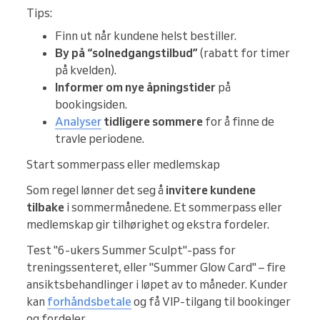
Tips:
Finn ut når kundene helst bestiller.
By på “solnedgangstilbud”
(rabatt for timer
på kvelden).
Informer om nye åpningstider
på
bookingsiden.
Analyser
tidligere sommere
for å finne de
travle periodene.
Start sommerpass eller medlemskap
Som regel lønner det seg å
invitere kundene
tilbake
i sommermånedene. Et sommerpass eller
medlemskap gir tilhørighet og ekstra fordeler.
Test "6-ukers Summer Sculpt"-pass for
treningssenteret, eller "Summer Glow Card" – fire
ansiktsbehandlinger i løpet av to måneder. Kunder
kan
forhåndsbetale
og få VIP-tilgang til bookinger
og fordeler.