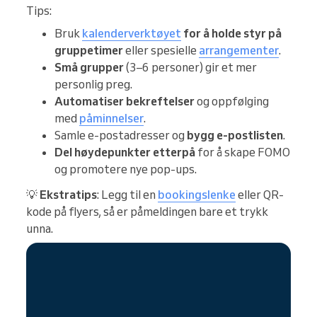
Tips:
Bruk
kalenderverktøyet
for å holde styr på
gruppetimer
eller spesielle
arrangementer
.
Små grupper
(3–6 personer) gir et mer
personlig preg.
Automatiser bekreftelser
og oppfølging
med
påminnelser
.
Samle e-postadresser og
bygg e-postlisten
.
Del høydepunkter etterpå
for å skape FOMO
og promotere nye pop-ups.
💡
Ekstratips
: Legg til en
bookingslenke
eller QR-
kode på flyers, så er påmeldingen bare et trykk
unna.