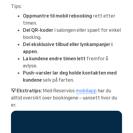
Tips:
Oppmuntre til mobil rebooking
rett etter
timen.
Del QR-koder
i salongen eller spaet for enkel
booking.
Del eksklusive tilbud eller lynkampanjer i
appen.
La kundene endre timen lett
fremfor å
avlyse.
Push-varsler lar deg holde kontakten med
kundene
selv på farten.
💡 Ekstratips:
Med Reservios
mobilapp
har du
alltid oversikt over bookingene – uansett hvor du
er.