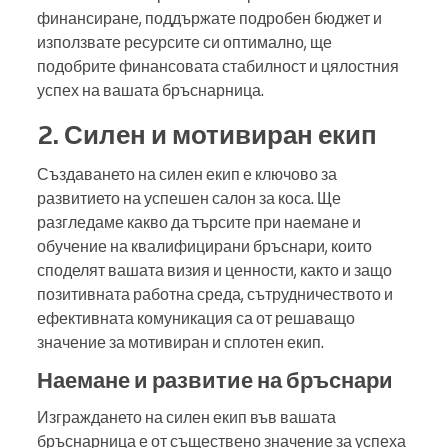
финансиране, поддържате подробен бюджет и
използвате ресурсите си оптимално, ще
подобрите финансовата стабилност и цялостния
успех на вашата бръснарница.
2. Силен и мотивиран екип
Създаването на силен екип е ключово за
развитието на успешен салон за коса. Ще
разгледаме какво да търсите при наемане и
обучение на квалифицирани бръснари, които
споделят вашата визия и ценности, както и защо
позитивната работна среда, сътрудничеството и
ефективната комуникация са от решаващо
значение за мотивиран и сплотен екип.
Наемане и развитие на бръснари
Изграждането на силен екип във вашата
бръснарница е от съществено значение за успеха