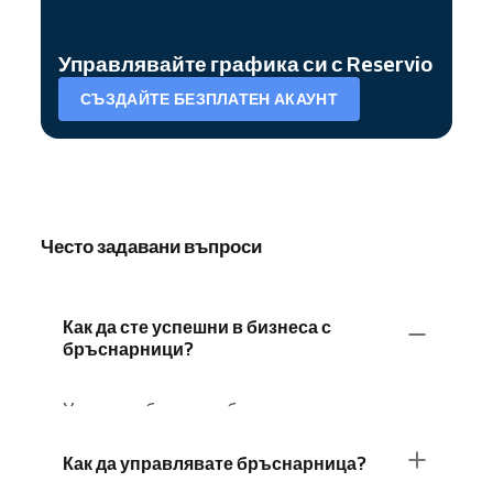
Управлявайте графика си с Reservio
СЪЗДАЙТЕ БЕЗПЛАТЕН АКАУНТ
Често задавани въпроси
Как да сте успешни в бизнеса с
бръснарници?
Успехът в бизнеса с бръснарници изисква
квалифициран екип, постоянно високо
качество на услугите и силни връзки с
Как да управлявате бръснарница?
общността
.
Професионалната система за