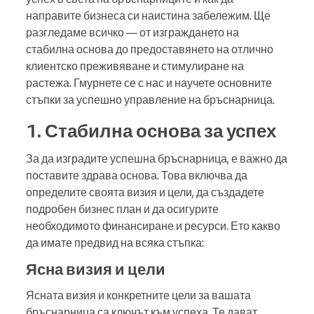
направите бизнеса си наистина забележим. Ще
разгледаме всичко — от изграждането на
стабилна основа до предоставянето на отлично
клиентско преживяване и стимулиране на
растежа. Гмурнете се с нас и научете основните
стъпки за успешно управление на бръснарница.
1. Стабилна основа за успех
За да изградите успешна бръснарница, е важно да
поставите здрава основа. Това включва да
определите своята визия и цели, да създадете
подробен бизнес план и да осигурите
необходимото финансиране и ресурси. Ето какво
да имате предвид на всяка стъпка:
Ясна визия и цели
Ясната визия и конкретните цели за вашата
бръснарница са ключът към успеха. Те дават