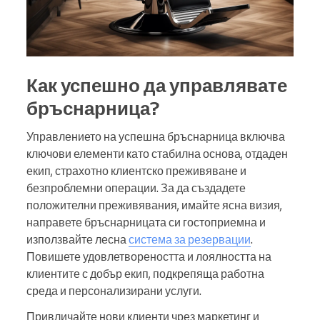
Как успешно да управлявате
бръснарница?
Управлението на успешна бръснарница включва
ключови елементи като стабилна основа, отдаден
екип, страхотно клиентско преживяване и
безпроблемни операции. За да създадете
положителни преживявания, имайте ясна визия,
направете бръснарницата си гостоприемна и
използвайте лесна
система за резервации
.
Повишете удовлетвореността и лоялността на
клиентите с добър екип, подкрепяща работна
среда и персонализирани услуги.
Привличайте нови клиенти чрез маркетинг и