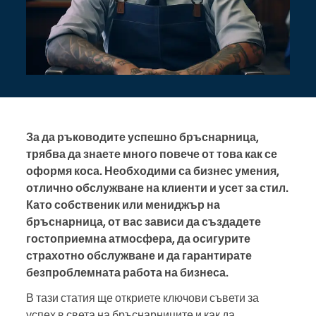
За да ръководите успешно бръснарница,
трябва да знаете много повече от това как се
оформя коса. Необходими са бизнес умения,
отлично обслужване на клиенти и усет за стил.
Като собственик или мениджър на
бръснарница, от вас зависи да създадете
гостоприемна атмосфера, да осигурите
страхотно обслужване и да гарантирате
безпроблемната работа на бизнеса.
В тази статия ще откриете ключови съвети за
успех в света на бръснарниците и как да