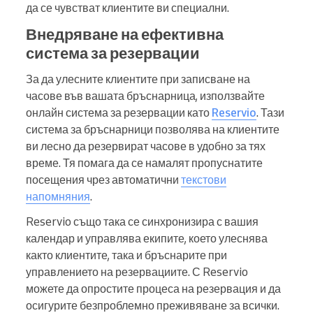
да се чувстват клиентите ви специални.
Внедряване на ефективна
система за резервации
За да улесните клиентите при записване на
часове във вашата бръснарница, използвайте
онлайн система за резервации като
Reservio
. Тази
система за бръснарници позволява на клиентите
ви лесно да резервират часове в удобно за тях
време. Тя помага да се намалят пропуснатите
посещения чрез автоматични
текстови
напомняния
.
Reservio също така се синхронизира с вашия
календар и управлява екипите, което улеснява
както клиентите, така и бръснарите при
управлението на резервациите. С Reservio
можете да опростите процеса на резервация и да
осигурите безпроблемно преживяване за всички.