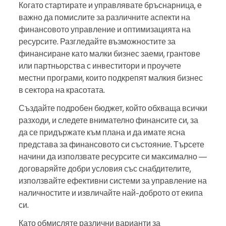
Когато стартирате и управлявате бръснарница, е
важно да помислите за различните аспекти на
финансовото управление и оптимизацията на
ресурсите. Разгледайте възможностите за
финансиране като малки бизнес заеми, грантове
или партньорства с инвеститори и проучете
местни програми, които подкрепят малкия бизнес
в сектора на красотата.
Създайте подробен бюджет, който обхваща всички
разходи, и следете внимателно финансите си, за
да се придържате към плана и да имате ясна
представа за финансовото си състояние. Търсете
начини да използвате ресурсите си максимално —
договаряйте добри условия със снабдителите,
използвайте ефективни системи за управление на
наличностите и извличайте най-доброто от екипа
си.
Като обмисляте различни варианти за