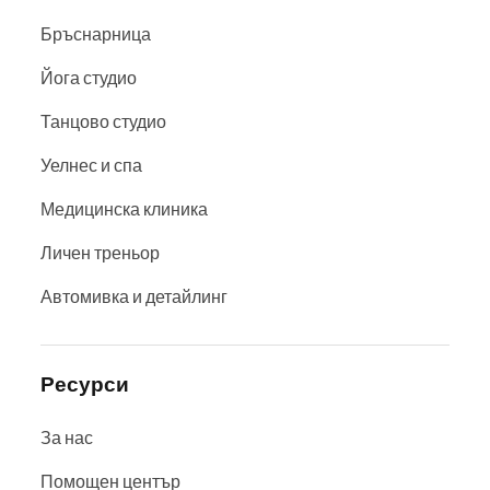
Бръснарница
Йога студио
Танцово студио
Уелнес и спа
Медицинска клиника
Личен треньор
Автомивка и детайлинг
Ресурси
За нас
Помощен център