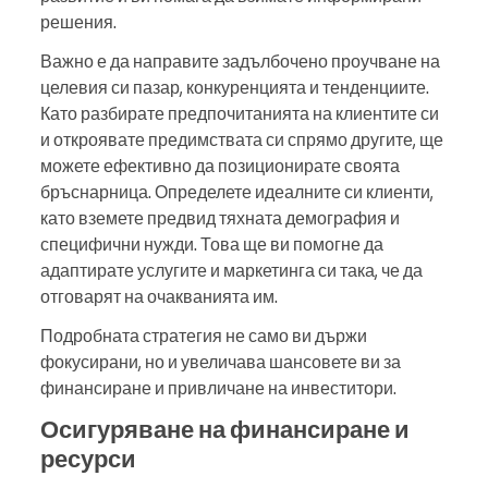
решения.
Важно е да направите задълбочено проучване на
целевия си пазар, конкуренцията и тенденциите.
Като разбирате предпочитанията на клиентите си
и откроявате предимствата си спрямо другите, ще
можете ефективно да позиционирате своята
бръснарница. Определете идеалните си клиенти,
като вземете предвид тяхната демография и
специфични нужди. Това ще ви помогне да
адаптирате услугите и маркетинга си така, че да
отговарят на очакванията им.
Подробната стратегия не само ви държи
фокусирани, но и увеличава шансовете ви за
финансиране и привличане на инвеститори.
Осигуряване на финансиране и
ресурси