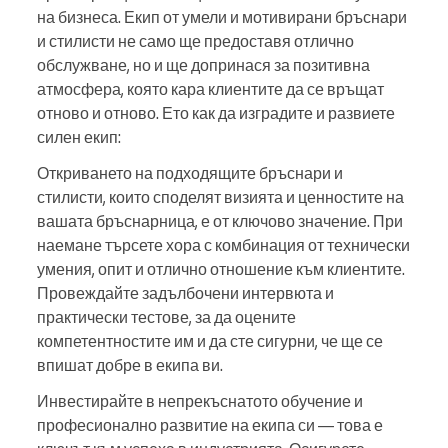
на бизнеса. Екип от умели и мотивирани бръснари
и стилисти не само ще предоставя отлично
обслужване, но и ще допринася за позитивна
атмосфера, която кара клиентите да се връщат
отново и отново. Ето как да изградите и развиете
силен екип:
Откриването на подходящите бръснари и
стилисти, които споделят визията и ценностите на
вашата бръснарница, е от ключово значение. При
наемане търсете хора с комбинация от технически
умения, опит и отлично отношение към клиентите.
Провеждайте задълбочени интервюта и
практически тестове, за да оцените
компетентностите им и да сте сигурни, че ще се
впишат добре в екипа ви.
Инвестирайте в непрекъснатото обучение и
професионално развитие на екипа си — това е