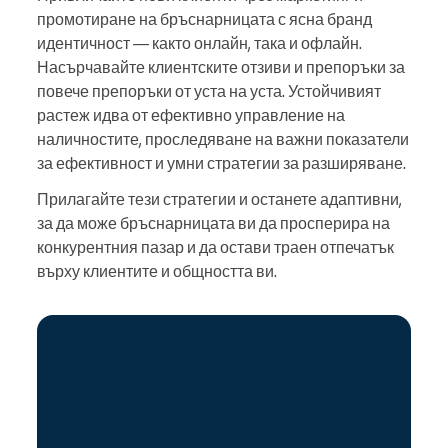
промотиране на бръснарницата с ясна бранд
идентичност — както онлайн, така и офлайн.
Насърчавайте клиентските отзиви и препоръки за
повече препоръки от уста на уста. Устойчивият
растеж идва от ефективно управление на
наличностите, проследяване на важни показатели
за ефективност и умни стратегии за разширяване.
Прилагайте тези стратегии и останете адаптивни,
за да може бръснарницата ви да просперира на
конкурентния пазар и да остави траен отпечатък
върху клиентите и общността ви.