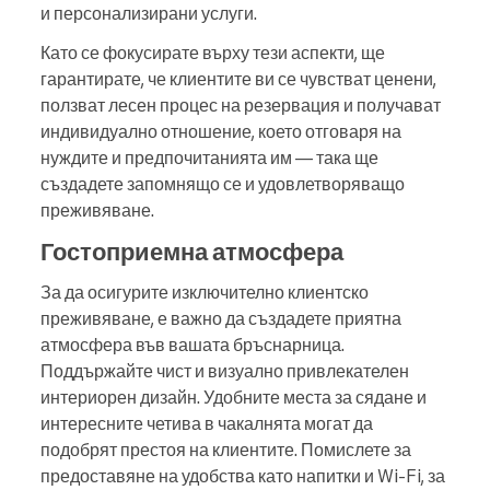
и персонализирани услуги.
Като се фокусирате върху тези аспекти, ще
гарантирате, че клиентите ви се чувстват ценени,
ползват лесен процес на резервация и получават
индивидуално отношение, което отговаря на
нуждите и предпочитанията им — така ще
създадете запомнящо се и удовлетворяващо
преживяване.
Гостоприемна атмосфера
За да осигурите изключително клиентско
преживяване, е важно да създадете приятна
атмосфера във вашата бръснарница.
Поддържайте чист и визуално привлекателен
интериорен дизайн. Удобните места за сядане и
интересните четива в чакалнята могат да
подобрят престоя на клиентите. Помислете за
предоставяне на удобства като напитки и Wi-Fi, за