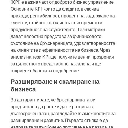
(KPI) е важна част от доброто бизнес управление.
Основните KPI, които да следите, включват
приходи, рентабилност, процент на задържане на
клиенти, стойност на клиента във времето и
продуктивност на служителите. Тези метрики
дават цялостна представа за финансовото
състояние на бръснарницата, удовлетвореността
на клиентите и ефективността на бизнеса. Чрез
анализ на тези KPI ще получите ценни прозрения
за цялостното представяне на салона и ще
откриете области за подобрение.
Разширяване и скалиране на
бизнеса
За да гарантирате, че бръснарницата ви
продължава да расте и да се развива в
дългосрочен план, разгледайте възможностите за
разширяване и развитие. Първата стъпка е да
направите задълбочено проучване на пазара, за