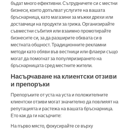
бъдат много ефективни. Сътрудничете си с местни
бизнеси, които допълват услугите на вашата
бръснарница, като магазини за мъжки дрехи или
доставчици на продукти за грижа. Организирайте
съвместни събития или взаимно промотирайте
бизнесите си, за да разширите обхвата си в
местната общност. Традиционните рекламни
методи като обяви във вестници или флаери също
могат да помогнат за популяризирането на
бръснарницата сред местните жители.
Насърчаване на клиентски отзиви
и препоръки
Препоръките от уста на уста и положителните
клиентски отзиви могат значително да повлияят на
репутацията и растежа на вашата бръснарница.
Ето как да ги насърчите:
На първо място, фокусирайте се върху