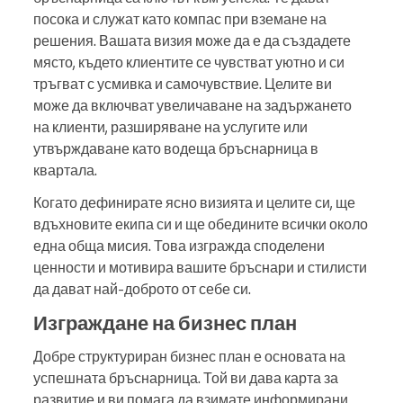
посока и служат като компас при вземане на
решения. Вашата визия може да е да създадете
място, където клиентите се чувстват уютно и си
тръгват с усмивка и самочувствие. Целите ви
може да включват увеличаване на задържането
на клиенти, разширяване на услугите или
утвърждаване като водеща бръснарница в
квартала.
Когато дефинирате ясно визията и целите си, ще
вдъхновите екипа си и ще обедините всички около
една обща мисия. Това изгражда споделени
ценности и мотивира вашите бръснари и стилисти
да дават най-доброто от себе си.
Изграждане на бизнес план
Добре структуриран бизнес план е основата на
успешната бръснарница. Той ви дава карта за
развитие и ви помага да взимате информирани