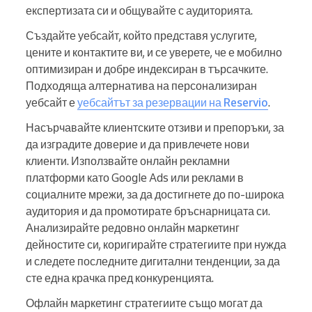
експертизата си и общувайте с аудиторията.
Създайте уебсайт, който представя услугите,
цените и контактите ви, и се уверете, че е мобилно
оптимизиран и добре индексиран в търсачките.
Подходяща алтернатива на персонализиран
уебсайт е
уебсайтът за резервации на Reservio
.
Насърчавайте клиентските отзиви и препоръки, за
да изградите доверие и да привлечете нови
клиенти. Използвайте онлайн рекламни
платформи като Google Ads или реклами в
социалните мрежи, за да достигнете до по-широка
аудитория и да промотирате бръснарницата си.
Анализирайте редовно онлайн маркетинг
дейностите си, коригирайте стратегиите при нужда
и следете последните дигитални тенденции, за да
сте една крачка пред конкуренцията.
Офлайн маркетинг стратегиите също могат да