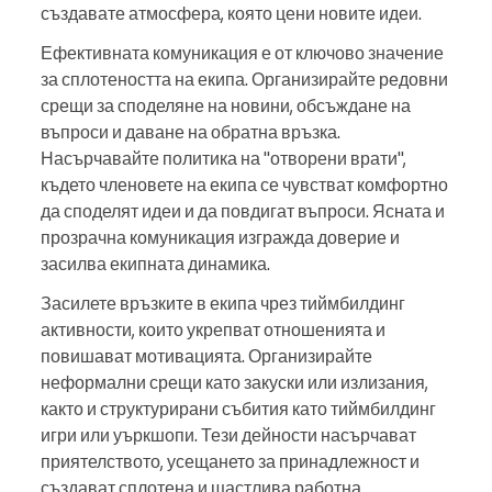
създавате атмосфера, която цени новите идеи.
Ефективната комуникация е от ключово значение
за сплотеността на екипа. Организирайте редовни
срещи за споделяне на новини, обсъждане на
въпроси и даване на обратна връзка.
Насърчавайте политика на "отворени врати",
където членовете на екипа се чувстват комфортно
да споделят идеи и да повдигат въпроси. Ясната и
прозрачна комуникация изгражда доверие и
засилва екипната динамика.
Засилете връзките в екипа чрез тиймбилдинг
активности, които укрепват отношенията и
повишават мотивацията. Организирайте
неформални срещи като закуски или излизания,
както и структурирани събития като тиймбилдинг
игри или уъркшопи. Тези дейности насърчават
приятелството, усещането за принадлежност и
създават сплотена и щастлива работна