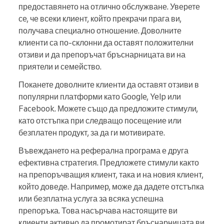
предоставянето на отлично обслужване. Уверете
се, че всеки клиент, който прекрачи прага ви,
получава специално отношение. Доволните
клиенти са по-склонни да оставят положителни
отзиви и да препоръчат бръснарницата ви на
приятели и семейство.
Поканете доволните клиенти да оставят отзиви в
популярни платформи като Google, Yelp или
Facebook. Можете също да предложите стимули,
като отстъпка при следващо посещение или
безплатен продукт, за да ги мотивирате.
Въвеждането на реферална програма е друга
ефективна стратегия. Предложете стимули както
на препоръчващия клиент, така и на новия клиент,
който доведе. Например, може да дадете отстъпка
или безплатна услуга за всяка успешна
препоръка. Това насърчава настоящите ви
клиенти активно да промотират бръснарницата ви