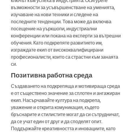
ключът към успеха в индустрията. Осигурете
възможности за усъвършенстване на уменията,
изучаване на нови техники и следене на
последните тенденции. Това може да включва
посещение на уъркшопи, индустриални
конференции или покана на експерти за вътрешни
обучения. Като подкрепяте развитието им,
изграждате екип от висококвалифицирани
професионалисти, които са страстни към занаята
си.
Позитивна работна среда
Създаването на подкрепяща и мотивираща среда
е от съществено значение за сплотен и ангажиран
екип. Насърчавайте култура на подкрепа,
уважение и открита комуникация, където
бръснарите и стилистите могат да си сътрудничат,
да се учат един от друг и да споделят опит.
Поддържайте креативността и иновациите, като