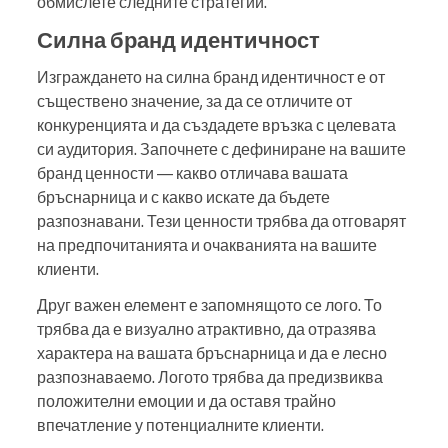
обмислете следните стратегии.
Силна бранд идентичност
Изграждането на силна бранд идентичност е от
съществено значение, за да се отличите от
конкуренцията и да създадете връзка с целевата
си аудитория. Започнете с дефиниране на вашите
бранд ценности — какво отличава вашата
бръснарница и с какво искате да бъдете
разпознавани. Тези ценности трябва да отговарят
на предпочитанията и очакванията на вашите
клиенти.
Друг важен елемент е запомнящото се лого. То
трябва да е визуално атрактивно, да отразява
характера на вашата бръснарница и да е лесно
разпознаваемо. Логото трябва да предизвиква
положителни емоции и да оставя трайно
впечатление у потенциалните клиенти.