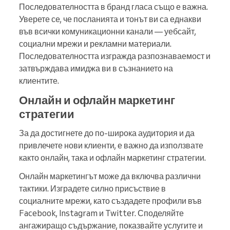
Последователността в бранд гласа също е важна.
Уверете се, че посланията и тонът ви са еднакви
във всички комуникационни канали — уебсайт,
социални мрежи и рекламни материали.
Последователността изгражда разпознаваемост и
затвърждава имиджа ви в съзнанието на
клиентите.
Онлайн и офлайн маркетинг
стратегии
За да достигнете до по-широка аудитория и да
привлечете нови клиенти, е важно да използвате
както онлайн, така и офлайн маркетинг стратегии.
Онлайн маркетингът може да включва различни
тактики. Изградете силно присъствие в
социалните мрежи, като създадете профили във
Facebook, Instagram и Twitter. Споделяйте
ангажиращо съдържание, показвайте услугите и