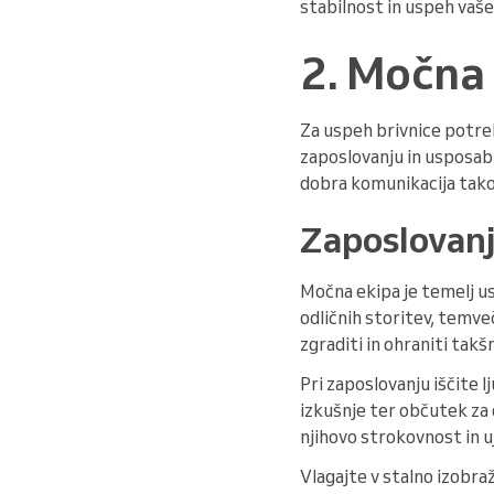
stabilnost in uspeh vaše
2. Močna 
Za uspeh brivnice potrebu
zaposlovanju in usposablj
dobra komunikacija ta
Zaposlovanj
Močna ekipa je temelj usp
odličnih storitev, temve
zgraditi in ohraniti tak
Pri zaposlovanju iščite l
izkušnje ter občutek za 
njihovo strokovnost in u
Vlagajte v stalno izobraž