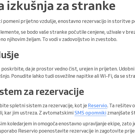
a izkušnja za stranke
ici pomeni prijetno vzdušje, enostavno rezervacijo in storitve p
lemente, se bodo vaše stranke počutile cenjene, uživale v brez
eno njihovim željam. To vodi v zadovoljstvo in zvestobo.
dušje
poskrbite, da je prostor vedno čist, urejen in prijeten. Udobni 
kušnjo. Ponudite lahko tudi osvežilne napitke ali Wi-Fi, da se str
istem za rezervacije
bite spletni sistem za rezervacije, kot je
Reservio
. Ta rešitev
i, kar jim ustreza. Z avtomatskimi
SMS opomniki
zmanjšate št
im koledarjem in omogoča enostavno upravljanje ekipe, zato je 
 uporabo Reservio poenostavite rezervacije in zagotovite prij