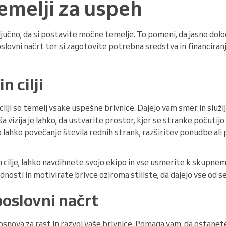
temelji za uspeh
jučno, da si postavite močne temelje. To pomeni, da jasno določit
lovni načrt ter si zagotovite potrebna sredstva in financiranje.
n cilji
 cilji so temelj vsake uspešne brivnice. Dajejo vam smer in služi
a vizija je lahko, da ustvarite prostor, kjer se stranke počutij
 lahko povečanje števila rednih strank, razširitev ponudbe ali 
 in cilje, lahko navdihnete svojo ekipo in vse usmerite k skupn
nosti in motivirate brivce oziroma stiliste, da dajejo vse od s
poslovni načrt
osnova za rast in razvoj vaše brivnice. Pomaga vam, da ostanet