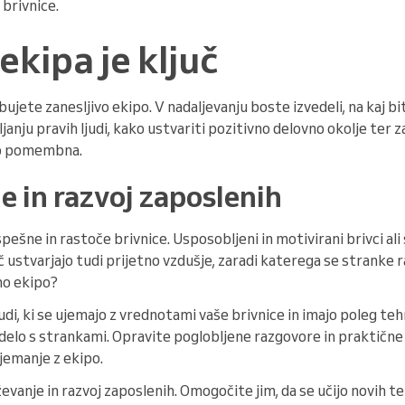
 brivnice.
ekipa je ključ
jete zanesljivo ekipo. V nadaljevanju boste izvedeli, na kaj bit
anju pravih ljudi, kako ustvariti pozitivno delovno okolje ter z
ko pomembna.
e in razvoj zaposlenih
ešne in rastoče brivnice. Usposobljeni in motivirani brivci ali s
č ustvarjajo tudi prijetno vzdušje, zaradi katerega se stranke 
šno ekipo?
judi, ki se ujemajo z vrednotami vaše brivnice in imajo poleg te
delo s strankami. Opravite poglobljene razgovore in praktične
jemanje z ekipo.
evanje in razvoj zaposlenih. Omogočite jim, da se učijo novih te