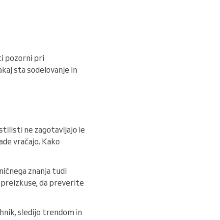
i pozorni pri
akaj sta sodelovanje in
tilisti ne zagotavljajo le
rade vračajo. Kako
hničnega znanja tudi
 preizkuse, da preverite
hnik, sledijo trendom in