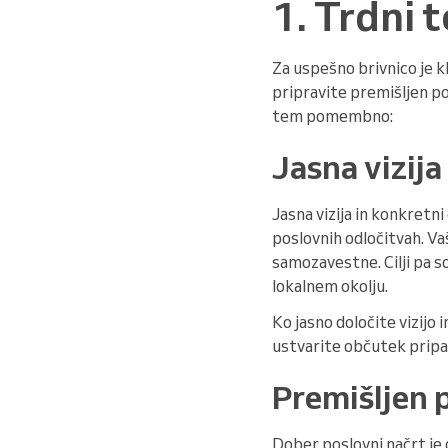
1. Trdni 
Za uspešno brivnico je kl
pripravite premišljen pos
tem pomembno:
Jasna vizija i
Jasna vizija in konkretni
poslovnih odločitvah. Vaš
samozavestne. Cilji pa so
lokalnem okolju.
Ko jasno določite vizijo
ustvarite občutek pripad
Premišljen 
Dober poslovni načrt je 