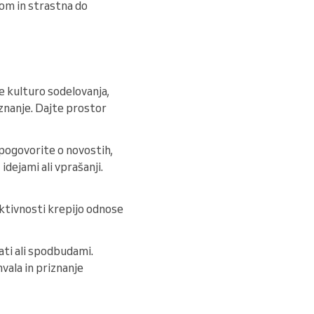
som in strastna do
e kulturo sodelovanja,
 znanje. Dajte prostor
pogovorite o novostih,
idejami ali vprašanji.
aktivnosti krepijo odnose
ati ali spodbudami.
vala in priznanje