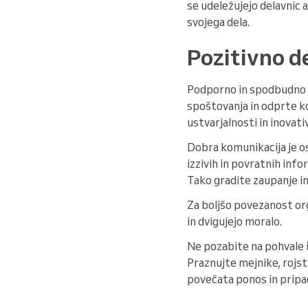
se udeležujejo delavnic a
svojega dela.
Pozitivno d
Podporno in spodbudno o
spoštovanja in odprte ko
ustvarjalnosti in inovati
Dobra komunikacija je o
izzivih in povratnih infor
Tako gradite zaupanje in
Za boljšo povezanost org
in dvigujejo moralo.
Ne pozabite na pohvale i
Praznujte mejnike, rojst
povečata ponos in pripa