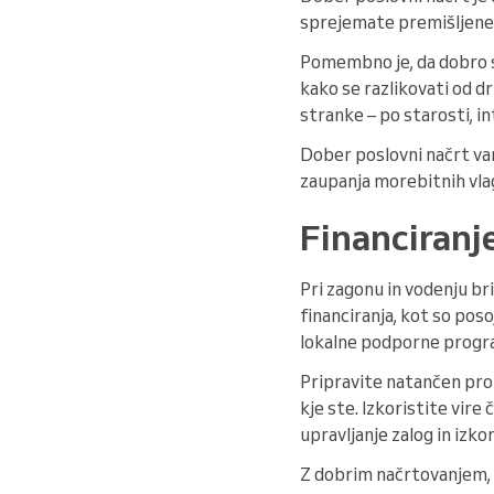
sprejemate premišljene 
Pomembno je, da dobro sp
kako se razlikovati od d
stranke – po starosti, in
Dober poslovni načrt va
zaupanja morebitnih vlag
Financiranje
Pri zagonu in vodenju br
financiranja, kot so poso
lokalne podporne progra
Pripravite natančen pror
kje ste. Izkoristite vire
upravljanje zalog in izko
Z dobrim načrtovanjem, 