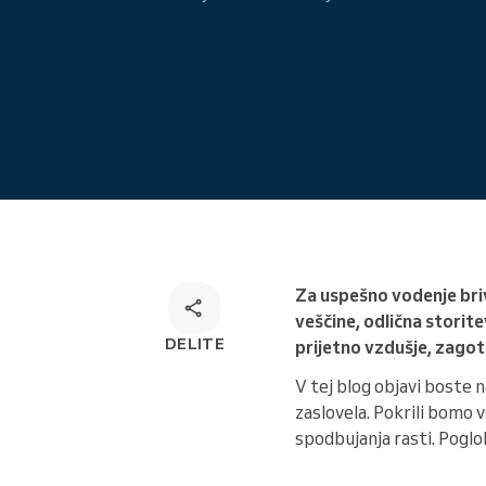
Omnichannel rešitev za
rezervacije
Za uspešno vodenje briv
veščine, odlična storite
DELITE
prijetno vzdušje, zagot
V tej blog objavi boste n
zaslovela. Pokrili bomo 
spodbujanja rasti. Pogl