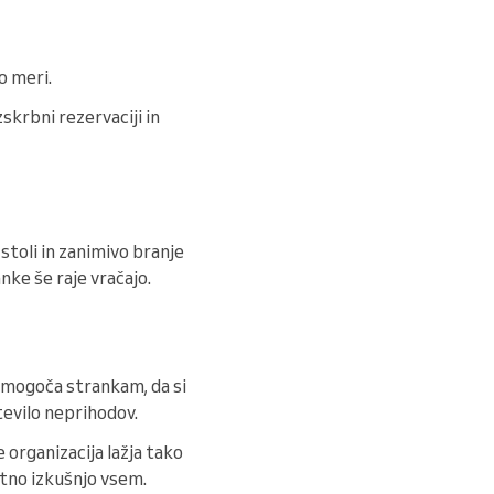
o meri.
skrbni rezervaciji in
stoli in zanimivo branje
anke še raje vračajo.
 omogoča strankam, da si
evilo neprihodov.
organizacija lažja tako
etno izkušnjo vsem.