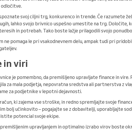
odločitve.
oznate svoj ciljni trg, konkurenco in trende. Če razumete želj
rugih, lahko svojo brivnico uspešno umestite na trg. Določite, k
teresih in potrebah. Tako boste lažje prilagodili svojo ponudbo
m ne pomaga le pri vsakodnevnem delu, ampak tudi pri pridobiv
ateljev.
 in viri
ivnice je pomembno, da premišljeno upravljate finance in vire.
jila za mala podjetja, nepovratna sredstva ali partnerstva z vlag
me za podjetnike v lepotni dejavnosti.
ačun, ki zajema vse stroške, in redno spremljajte svoje finance
 čim bolj učinkovito – pogajajte se z dobavitelji, uporabljajte 
ristite potencial svoje ekipe.
premišljenim upravljanjem in optimalno izrabo virov boste okr