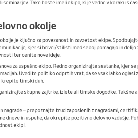
li seminarjev. Tako boste imeli ekipo, ki je vedno v koraku s ča
elovno okolje
kolje je ključno za povezanost in zavzetost ekipe. Spodbujajt
munikacije, kjer si brivci/stilisti med seboj pomagajo in delijo
vnosti ter cenite nove ideje.
snova za uspešno ekipo. Redno organizirajte sestanke, kjer se 
macijah. Uvedite politiko odprtih vrat, da se vsak lahko oglasi z 
 krepite timski duh.
anizirajte skupne zajtrke, izlete ali timske dogodke. Takšne 
n nagrade – prepoznajte trud zaposlenih z nagradami, certifik
ne dneve in uspehe, da okrepite pozitivno delovno vzdušje. Poh
dnost ekipi.