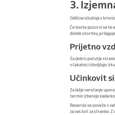
3. Izjemn
Odlična izkušnja v brivn
Če boste pozorni na te e
dobile storitev, prilagoj
Prijetno vz
Za dobro počutje strank 
v čakalnici izboljšajo iz
Učinkovit s
Za lažje naročanje upora
termin izberejo kadarkol
Reservio se poveže z vaš
za vas kot za stranke. Z