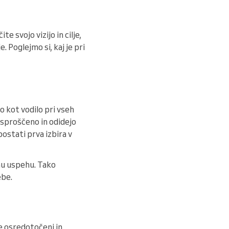
e svojo vizijo in cilje,
 Poglejmo si, kaj je pri
jo kot vodilo pri vseh
o sproščeno in odidejo
postati prva izbira v
emu uspehu. Tako
ebe.
e osredotočeni in