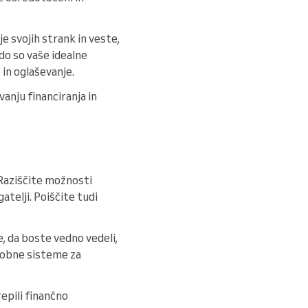
e svojih strank in veste,
do so vaše idealne
 in oglaševanje.
anju financiranja in
 Raziščite možnosti
atelji. Poiščite tudi
, da boste vedno vedeli,
sodobne sisteme za
epili finančno