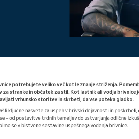
Vodite veliko organizacijo
nice potrebujete veliko več kot le znanje striženja. Pomem
v za stranke in občutek za stil. Kot lastnik ali vodja brivnice 
avljati vrhunsko storitev in skrbeti, da vse poteka gladko.
ašli ključne nasvete za uspeh v brivski dejavnosti in poskrbeli,
vse – od postavitve trdnih temeljev do ustvarjanja odlične izkuš
obimo se v bistvene sestavine uspešnega vodenja brivnice.