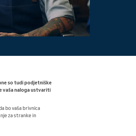
Preberite več
bne so tudi podjetniške
je vaša naloga ustvariti
 da bo vaša brivnica
nje za stranke in