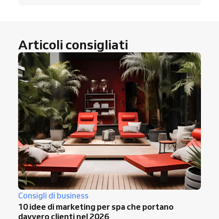
cura dei capelli), incentiva il passaparola,
condividi i risultati sui social media e rendi
le
prenotazioni
più semplici con
la
prenotazione online
. Così attirerai nuovi
Articoli consigliati
clienti e farai tornare quelli abituali.
Consigli di business
10 idee di marketing per spa che portano
davvero clienti nel 2026