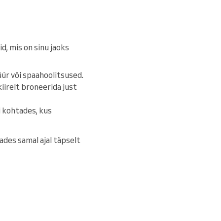
d, mis on sinu jaoks
üür või spaahoolitsused.
kiirelt broneerida just
i kohtades, kus
ades samal ajal täpselt