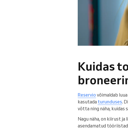
Kuidas t
broneeri
Reservio
võimaldab luua 
kasutada
turunduses
. 
võtta ning näha, kuidas 
Nagu näha, on kiirust ja
asendamatud tööriistad