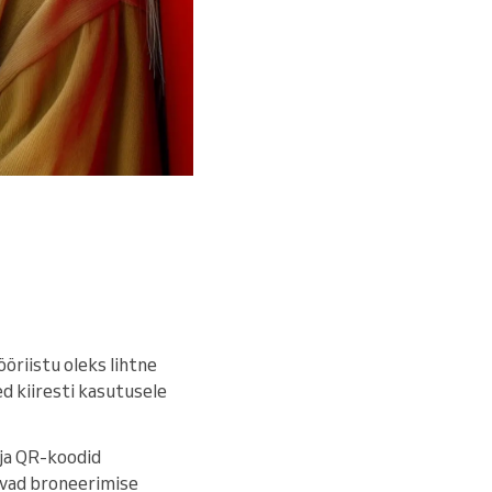
öriistu oleks lihtne
ed kiiresti kasutusele
 ja QR-koodid
avad broneerimise