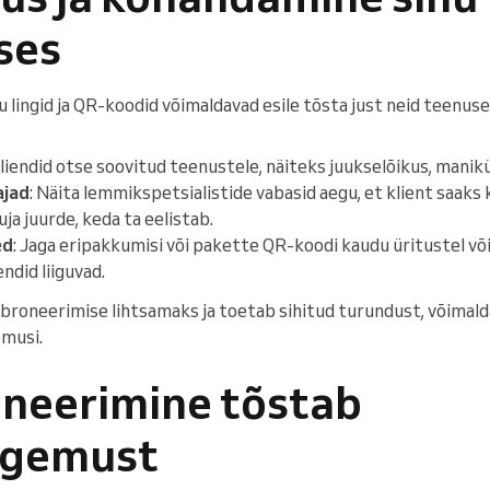
ses
ingid ja QR-koodid võimaldavad esile tõsta just neid teenusei
kliendid otse soovitud teenustele, näiteks juukselõikus, manik
ajad
: Näita lemmikspetsialistide vabasid aegu, et klient saaks 
ja juurde, keda ta eelistab.
ed
: Jaga eripakkumisi või pakette QR-koodi kaudu üritustel võ
ndid liiguvad.
 broneerimise lihtsamaks ja toetab sihitud turundust, võimald
emusi.
oneerimine tõstab
ogemust