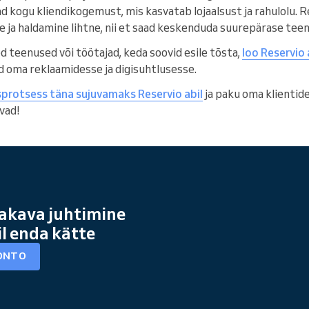
 kogu kliendikogemust, mis kasvatab lojaalsust ja rahulolu. R
e ja haldamine lihtne, nii et saad keskenduda suurepärase tee
ed teenused või töötajad, keda soovid esile tõsta,
loo Reservio 
ed oma reklaamidesse ja digisuhtlusesse.
rotsess täna sujuvamaks Reservio abil
ja paku oma klientide
vad!
akava juhtimine
il enda kätte
ONTO