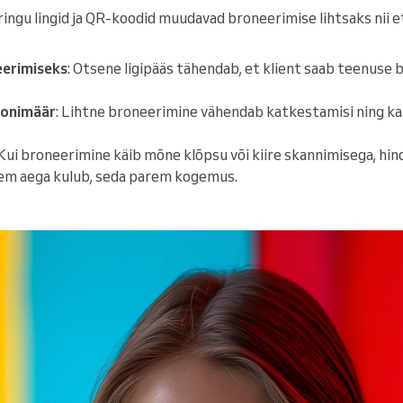
ingu lingid ja QR-koodid muudavad broneerimise lihtsaks nii e
erimiseks
: Otsene ligipääs tähendab, et klient saab teenuse b
oonimäär
: Lihtne broneerimine vähendab katkestamisi ning k
 Kui broneerimine käib mõne klõpsu või kiire skannimisega, hin
hem aega kulub, seda parem kogemus.