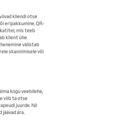
iivad kliendi otse
või eripakkumine. QR-
akatitel, mis teeb
aab klient ühe
lähenemine välistab
rele skannimisele või
käima kogu veebilehe,
e viib ta otse
peudi juurde. Nii
 jäävad ära.