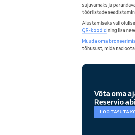
sujuvamaks ja parandavad
tööriistade seadistamin
Alustamiseks vali olulis
QR-koodid
ning lisa ne
Muuda oma broneerimisp
tõhusust, mida nad oota
Võta oma aj
Reservio ab
LOO TASUTA K