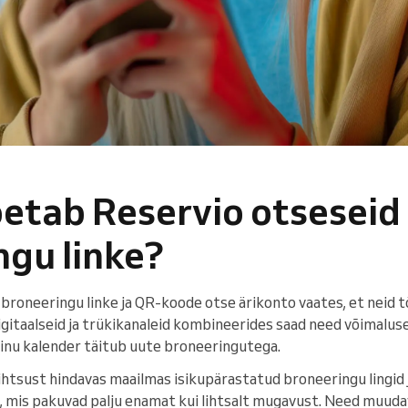
oetab Reservio otseseid
ngu linke?
broneeringu linke ja QR-koode otse ärikonto vaates, et neid tö
Digitaalseid ja trükikanaleid kombineerides saad need võimalus
sinu kalender täitub uute broneeringutega.
 lihtsust hindavas maailmas isikupärastatud broneeringu lingid
, mis pakuvad palju enamat kui lihtsalt mugavust. Need muud