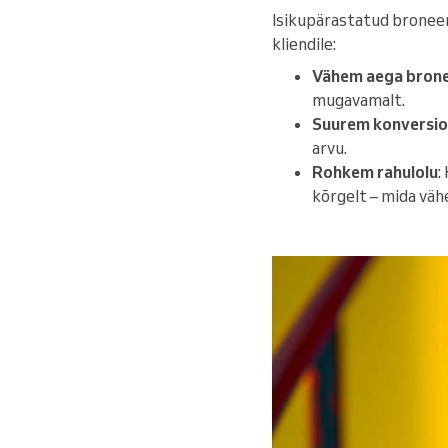
Isikupärastatud broneer
kliendile:
Vähem aega brone
mugavamalt.
Suurem konversi
arvu.
Rohkem rahulolu
:
kõrgelt – mida vä