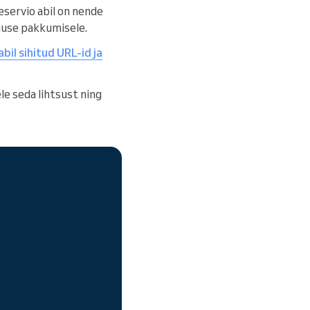
eservio abil on nende
nuse pakkumisele.
abil sihitud URL-id ja
le seda lihtsust ning