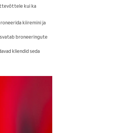
ttevõttele kui ka
roneerida kiiremini ja
asvatab broneeringute
davad kliendid seda