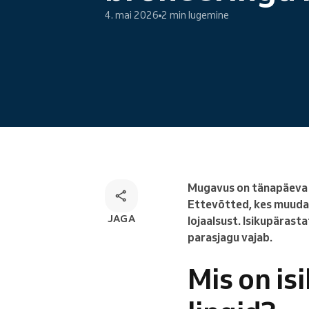
Veebibroneerimine
4. mai 2026
2 min lugemine
Omnikanali broneerimise
lahendus
Mugavus on tänapäeva k
Ettevõtted, kes muudava
JAGA
lojaalsust. Isikupärast
parasjagu vajab.
Mis on i