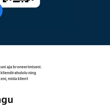
Loe edasi
ni aja broneerimiseni.
kliendirahulolu ning
eni, mida klient
ngu