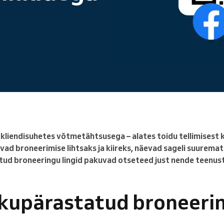
Juhid suurt ettevõtet
liendisuhetes võtmetähtsusega – alates toidu tellimisest ku
d broneerimise lihtsaks ja kiireks, näevad sageli suuremat 
atud broneeringu lingid pakuvad otseteed just nende teenust
sikupärastatud broneeri