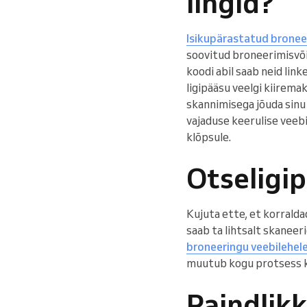
lingid?
Isikupärastatud broneer
soovitud broneerimisvõi
koodi abil saab neid link
ligipääsu veelgi kiiremak
skannimisega jõuda sinu
vajaduse keerulise veebi
klõpsule.
Otseligi
Kujuta ette, et korralda
saab ta lihtsalt skaneeri
broneeringu veebilehel
muutub kogu protsess k
Paindlik