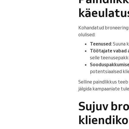
käeulatu
Kohandatud broneeringu l
olulised:
Teenused
: Suuna 
Töötajate vabad 
selle teenusepakku
Sooduspakkumis
potentsiaalsed klie
Selline paindlikkus teeb
jälgida kampaaniate tul
Sujuv br
kliendik