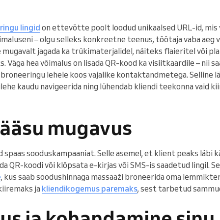
ingu lingid
on ettevõtte poolt loodud unikaalsed URL-id, mis v
maluseni – olgu selleks konkreetne teenus, töötaja vaba aeg 
e mugavalt jagada ka trükimaterjalidel, näiteks flaieritel või pl
s. Väga hea võimalus on lisada QR-kood ka visiitkaardile – nii s
 broneeringu lehele koos vajalike kontaktandmetega. Selline 
lehe kaudu navigeerida ning lühendab kliendi teekonna vaid kii
pääsu mugavus
d spaas sooduskampaaniat. Selle asemel, et klient peaks läbi 
da QR-koodi või klõpsata e-kirjas või SMS-is saadetud lingil. Se
e
, kus saab soodushinnaga massaaži broneerida oma lemmiktera
iiremaks ja
kliendikogemus paremaks
, sest tarbetud sammud
kus ja kohandamine sinu