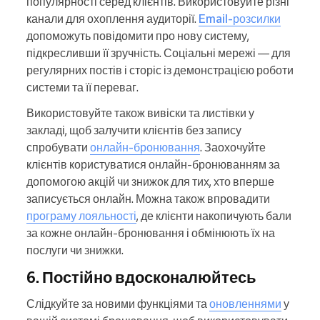
популярності серед клієнтів. Використовуйте різні
канали для охоплення аудиторії.
Email-розсилки
допоможуть повідомити про нову систему,
підкресливши її зручність. Соціальні мережі — для
регулярних постів і сторіс із демонстрацією роботи
системи та її переваг.
Використовуйте також вивіски та листівки у
закладі, щоб залучити клієнтів без запису
спробувати
онлайн-бронювання
. Заохочуйте
клієнтів користуватися онлайн-бронюванням за
допомогою акцій чи знижок для тих, хто вперше
записується онлайн. Можна також впровадити
програму лояльності
, де клієнти накопичують бали
за кожне онлайн-бронювання і обмінюють їх на
послуги чи знижки.
6. Постійно вдосконалюйтесь
Слідкуйте за новими функціями та
оновленнями
у