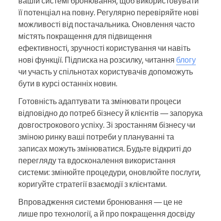
вашій системі бронювання, щоб використовувати
її потенціал на повну. Регулярно перевіряйте нові
можливості від постачальника. Оновлення часто
містять покращення для підвищення
ефективності, зручності користування чи навіть
нові функції. Підписка на розсилку, читання
блогу
чи участь у спільнотах користувачів допоможуть
бути в курсі останніх новин.
Готовність адаптувати та змінювати процеси
відповідно до потреб бізнесу й клієнтів — запорука
довгострокового успіху. Зі зростанням бізнесу чи
зміною ринку ваші потреби у плануванні та
записах можуть змінюватися. Будьте відкриті до
перегляду та вдосконалення використання
системи: змінюйте процедури, оновлюйте послуги,
коригуйте стратегії взаємодії з клієнтами.
Впровадження системи бронювання — це не
лише про технології, а й про покращення досвіду