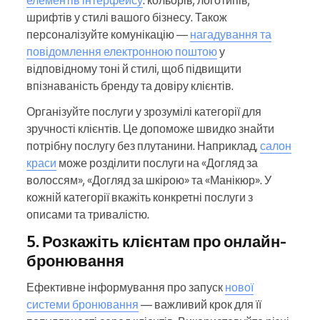
елементів інтерфейсу
: кольорів, логотипів,
шрифтів у стилі вашого бізнесу. Також
персоналізуйте комунікацію —
нагадування та
повідомлення електронною поштою
у
відповідному тоні й стилі, щоб підвищити
впізнаваність бренду та довіру клієнтів.
Організуйте послуги у зрозумілі категорії для
зручності клієнтів. Це допоможе швидко знайти
потрібну послугу без плутанини. Наприклад,
салон
краси
може розділити послуги на «Догляд за
волоссям», «Догляд за шкірою» та «Манікюр». У
кожній категорії вкажіть конкретні послуги з
описами та тривалістю.
5. Розкажіть клієнтам про онлайн-
бронювання
Ефективне інформування про запуск
нової
системи бронювання
— важливий крок для її