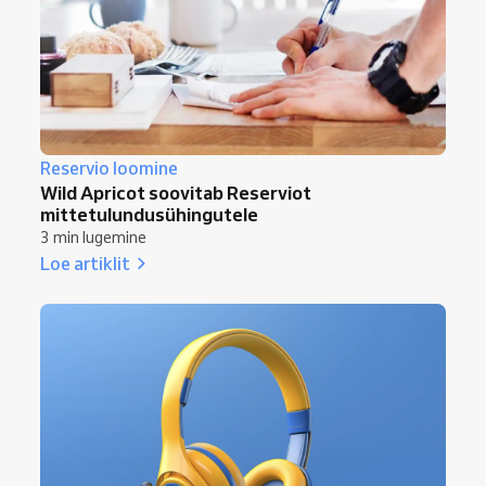
Reservio loomine
Wild Apricot soovitab Reserviot
mittetulundusühingutele
3 min lugemine
Loe artiklit