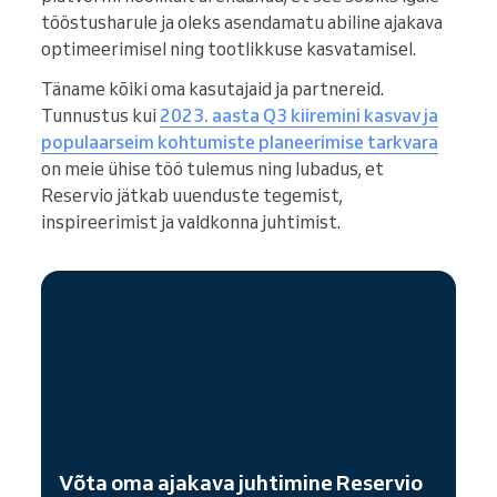
tööstusharule ja oleks asendamatu abiline ajakava
optimeerimisel ning tootlikkuse kasvatamisel.
Täname kõiki oma kasutajaid ja partnereid.
Tunnustus kui
2023. aasta Q3 kiiremini kasvav ja
populaarseim kohtumiste planeerimise tarkvara
on meie ühise töö tulemus ning lubadus, et
Reservio jätkab uuenduste tegemist,
inspireerimist ja valdkonna juhtimist.
Võta oma ajakava juhtimine Reservio