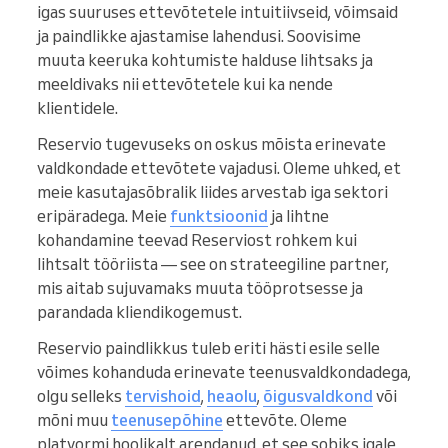
igas suuruses ettevõtetele intuitiivseid, võimsaid
ja paindlikke ajastamise lahendusi. Soovisime
muuta keeruka kohtumiste halduse lihtsaks ja
meeldivaks nii ettevõtetele kui ka nende
klientidele.
Reservio tugevuseks on oskus mõista erinevate
valdkondade ettevõtete vajadusi. Oleme uhked, et
meie kasutajasõbralik liides arvestab iga sektori
eripäradega. Meie
funktsioonid
ja lihtne
kohandamine teevad Reserviost rohkem kui
lihtsalt tööriista — see on strateegiline partner,
mis aitab sujuvamaks muuta tööprotsesse ja
parandada kliendikogemust.
Reservio paindlikkus tuleb eriti hästi esile selle
võimes kohanduda erinevate teenusvaldkondadega,
olgu selleks
tervishoid
,
heaolu
,
õigusvaldkond
või
mõni muu
teenusepõhine
ettevõte. Oleme
platvormi hoolikalt arendanud, et see sobiks igale