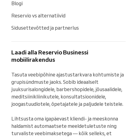
Blogi
Reservio vs alternatiivid
Sidusettevõtted ja partnerlus
Laadi alla Reservio Businessi
mobiilirakendus
Tasuta veebipõhine ajastustarkvara kohtumiste ja 
grupisündmuste jaoks. Sobib ideaalselt 
juuksurisalongidele, barbershopidele, jõusaalidele, 
meditsiinikliinikutele, konsultatsioonidele, 
joogastuudiotele, õpetajatele ja paljudele teistele.

Lihtsusta oma igapäevast kliendi- ja meeskonna 
haldamist automaatsete meeldetuletuste ning 
turvaliste veebimaksetega — kõik selleks, et 