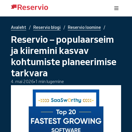
/
/
/
Avaleht
Reservio blogi
Reservio loomine
Reservio – populaarseim
ja kiiremini kasvav
kohtumiste planeerimise
tarkvara
4. mai 2026
1 min lugemine