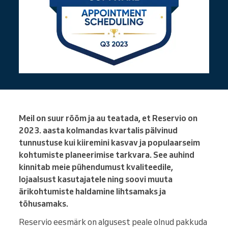
Meil on suur rõõm ja au teatada, et Reservio on
2023. aasta kolmandas kvartalis pälvinud
tunnustuse kui kiiremini kasvav ja populaarseim
kohtumiste planeerimise tarkvara. See auhind
kinnitab meie pühendumust kvaliteedile,
lojaalsust kasutajatele ning soovi muuta
ärikohtumiste haldamine lihtsamaks ja
tõhusamaks.
Reservio eesmärk on algusest peale olnud pakkuda