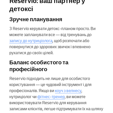
Reservio: ваш партнер у
детоксі
Зручне планування
З Reservio керувати детокс-планом просто. Ви
можете запланувати все — від тренувань до
запису до нутриціолога
, щоб розпочати або
повернутися до здорових звичок і впевнено
рухатися до своїх цілей.
Баланс особистого та
професійного
Reservio підходить не лише для особистого
користування — це чудовий інструмент і для
професіоналів. Якщо ви
коуч з велнесу
,
нутриціолог чи
фітнес-тренер
, ви можете
використовувати Reservio для керування
записами клієнтів, легше підтримувати їх на шляху