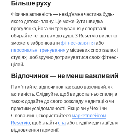
Більше руху
Фізична активність — невід’ємна частина будь-
якого детокс-плану. Це може бути швидка
прогулянка, йога чи тренування у спортзалі —
обирайте те, що вам до душі. З Reservio ви легко
зможете забронювати
фітнес-заняття
або
персональні тренування
у місцевих спортзалах і
студіях, щоб зручно дотримуватися своїх фітнес-
цілей.
Відпочинок — не менш важливий
Пам’ятайте, відпочинок так само важливий, як і
активність. Слідкуйте, щоб ви достатньо спали, а
також додайте до свого розкладу медитацію чи
практики усвідомленості. Якщо ви у Чехії чи
Словаччині, скористайтеся
маркетплейсом
Reservio
, щоб знайти
спа
або студії медитації для
відновлення гармонії.