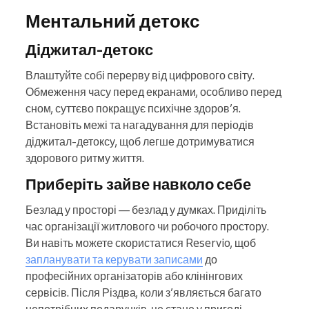
Ментальний детокс
Діджитал-детокс
Влаштуйте собі перерву від цифрового світу.
Обмеження часу перед екранами, особливо перед
сном, суттєво покращує психічне здоров’я.
Встановіть межі та нагадування для періодів
діджитал-детоксу, щоб легше дотримуватися
здорового ритму життя.
Приберіть зайве навколо себе
Безлад у просторі — безлад у думках. Приділіть
час організації житлового чи робочого простору.
Ви навіть можете скористатися Reservio, щоб
запланувати та керувати записами
до
професійних організаторів або клінінгових
сервісів. Після Різдва, коли з’являється багато