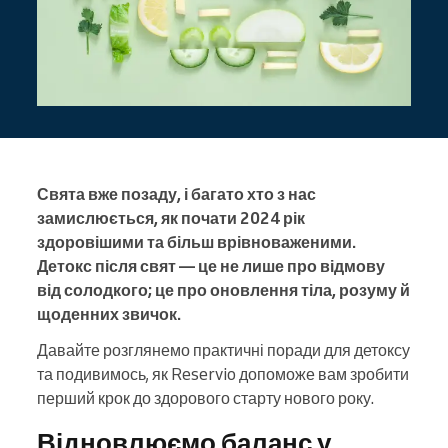
Свята вже позаду, і багато хто з нас
замислюється, як почати 2024 рік
здоровішими та більш врівноваженими.
Детокс після свят — це не лише про відмову
від солодкого; це про оновлення тіла, розуму й
щоденних звичок.
Давайте розглянемо практичні поради для детоксу
та подивимось, як Reservio допоможе вам зробити
перший крок до здорового старту нового року.
Відновлюємо баланс у