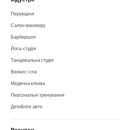
Перукарня
Салон манікюру
Барбершоп
Йога-студія
Танцювальна студія
Велнес і спа
Медична клініка
Персональні тренування
Детейлінг авто
Ресурси