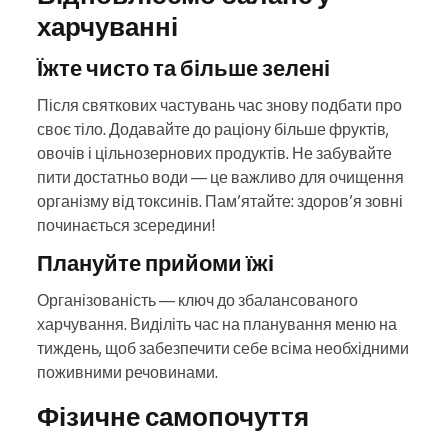
харчуванні
Їжте чисто та більше зелені
Після святкових частувань час знову подбати про
своє тіло. Додавайте до раціону більше фруктів,
овочів і цільнозернових продуктів. Не забувайте
пити достатньо води — це важливо для очищення
організму від токсинів. Пам’ятайте: здоров’я зовні
починається зсередини!
Плануйте прийоми їжі
Організованість — ключ до збалансованого
харчування. Виділіть час на планування меню на
тиждень, щоб забезпечити себе всіма необхідними
поживними речовинами.
Фізичне самопочуття