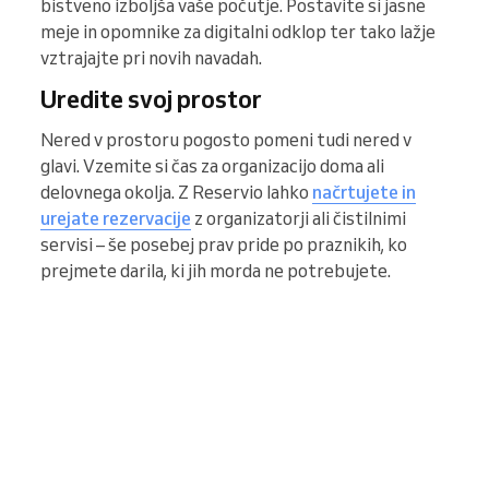
bistveno izboljša vaše počutje. Postavite si jasne
meje in opomnike za digitalni odklop ter tako lažje
vztrajajte pri novih navadah.
Uredite svoj prostor
Nered v prostoru pogosto pomeni tudi nered v
glavi. Vzemite si čas za organizacijo doma ali
delovnega okolja. Z Reservio lahko
načrtujete in
urejate rezervacije
z organizatorji ali čistilnimi
servisi – še posebej prav pride po praznikih, ko
prejmete darila, ki jih morda ne potrebujete.