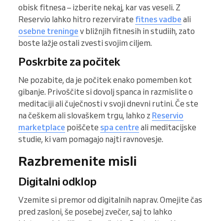
obisk fitnesa – izberite nekaj, kar vas veseli. Z
Reservio lahko hitro rezervirate
fitnes vadbe
ali
osebne treninge
v bližnjih fitnesih in studiih, zato
boste lažje ostali zvesti svojim ciljem.
Poskrbite za počitek
Ne pozabite, da je počitek enako pomemben kot
gibanje. Privoščite si dovolj spanca in razmislite o
meditaciji ali čuječnosti v svoji dnevni rutini. Če ste
na češkem ali slovaškem trgu, lahko z
Reservio
marketplace
poiščete
spa centre
ali meditacijske
studie, ki vam pomagajo najti ravnovesje.
Razbremenite misli
Digitalni odklop
Vzemite si premor od digitalnih naprav. Omejite čas
pred zasloni, še posebej zvečer, saj to lahko