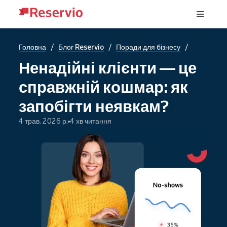
/
/
/
Головна
Блог Reservio
Поради для бізнесу
Ненадійні клієнти — це
справжній кошмар: як
запобігти неявкам?
4 трав. 2026 р.
4 хв читання