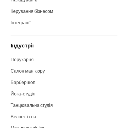
Керування бізнесом
Інтеграції
Індустрії
Перукарня
Салон манікюру
Барбершоп
Йога-студія
Танцювальна студія
Велнес і спа