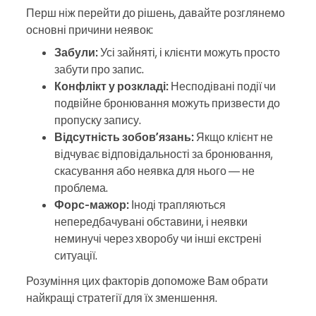
Перш ніж перейти до рішень, давайте розглянемо
основні причини неявок:
Забули:
Усі зайняті, і клієнти можуть просто
забути про запис.
Конфлікт у розкладі:
Несподівані події чи
подвійне бронювання можуть призвести до
пропуску запису.
Відсутність зобов’язань:
Якщо клієнт не
відчуває відповідальності за бронювання,
скасування або неявка для нього — не
проблема.
Форс-мажор:
Іноді трапляються
непередбачувані обставини, і неявки
неминучі через хворобу чи інші екстрені
ситуації.
Розуміння цих факторів допоможе Вам обрати
найкращі стратегії для їх зменшення.