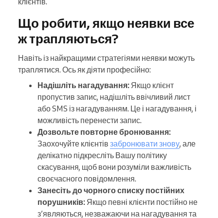
клієнтів.
Що робити, якщо неявки все
ж трапляються?
Навіть із найкращими стратегіями неявки можуть
траплятися. Ось як діяти професійно:
Надішліть нагадування:
Якщо клієнт
пропустив запис, надішліть ввічливий лист
або SMS із нагадуванням. Це і нагадування, і
можливість перенести запис.
Дозвольте повторне бронювання:
Заохочуйте клієнтів
забронювати знову
, але
делікатно підкресліть Вашу політику
скасування, щоб вони розуміли важливість
своєчасного повідомлення.
Занесіть до чорного списку постійних
порушників:
Якщо певні клієнти постійно не
з’являються, незважаючи на нагадування та