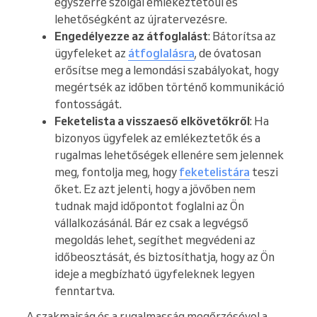
egyszerre szolgál emlékeztetőül és
lehetőségként az újratervezésre.
Engedélyezze az átfoglalást
: Bátorítsa az
ügyfeleket az
átfoglalásra
, de óvatosan
erősítse meg a lemondási szabályokat, hogy
megértsék az időben történő kommunikáció
fontosságát.
Feketelista a visszaeső elkövetőkről
: Ha
bizonyos ügyfelek az emlékeztetők és a
rugalmas lehetőségek ellenére sem jelennek
meg, fontolja meg, hogy
feketelistára
teszi
őket. Ez azt jelenti, hogy a jövőben nem
tudnak majd időpontot foglalni az Ön
vállalkozásánál. Bár ez csak a legvégső
megoldás lehet, segíthet megvédeni az
időbeosztását, és biztosíthatja, hogy az Ön
ideje a megbízható ügyfeleknek legyen
fenntartva.
A szakmaiság és a rugalmasság megőrzésével a