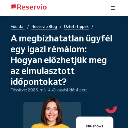
/
/
/
Főoldal
Reservio Blog
Üzleti tippek
A megbízhatatlan ügyfél
egy igazi rémálom:
Hogyan előzhetjük meg
az elmulasztott
időpontokat?
Frissítve: 2026. máj. 4.
Olvasási idő: 4 perc