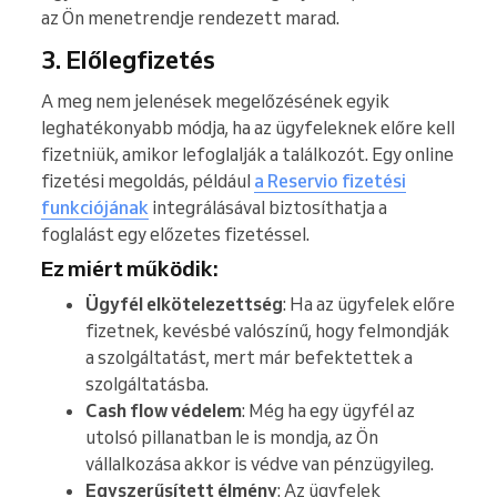
az Ön menetrendje rendezett marad.
3. Előlegfizetés
A meg nem jelenések megelőzésének egyik
leghatékonyabb módja, ha az ügyfeleknek előre kell
fizetniük, amikor lefoglalják a találkozót. Egy online
fizetési megoldás, például
a Reservio fizetési
funkciójának
integrálásával biztosíthatja a
foglalást egy előzetes fizetéssel.
Ez miért működik:
Ügyfél elkötelezettség
: Ha az ügyfelek előre
fizetnek, kevésbé valószínű, hogy felmondják
a szolgáltatást, mert már befektettek a
szolgáltatásba.
Cash flow védelem
: Még ha egy ügyfél az
utolsó pillanatban le is mondja, az Ön
vállalkozása akkor is védve van pénzügyileg.
Egyszerűsített élmény
: Az ügyfelek