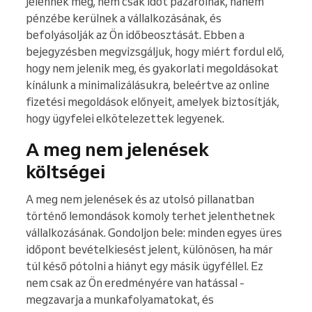
jelennek meg, nem csak időt pazarolnak, hanem
pénzébe kerülnek a vállalkozásának, és
befolyásolják az Ön időbeosztását. Ebben a
bejegyzésben megvizsgáljuk, hogy miért fordul elő,
hogy nem jelenik meg, és gyakorlati megoldásokat
kínálunk a minimalizálásukra, beleértve az online
fizetési megoldások előnyeit, amelyek biztosítják,
hogy ügyfelei elkötelezettek legyenek.
A meg nem jelenések
költségei
A meg nem jelenések és az utolsó pillanatban
történő lemondások komoly terhet jelenthetnek
vállalkozásának. Gondoljon bele: minden egyes üres
időpont bevételkiesést jelent, különösen, ha már
túl késő pótolni a hiányt egy másik ügyféllel. Ez
nem csak az Ön eredményére van hatással -
megzavarja a munkafolyamatokat, és