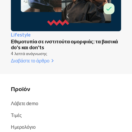
Lifestyle
Εθιμοτυπία σε ινστιτούτα ομορφιάς: τα βασικά
do's και don'ts
4 λεπτά ανάγνωσης
Διαβάστε το άρθρο
Προϊόν
Λάβετε demo
Τιμές
Ημερολόγιο