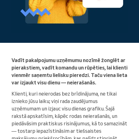
Vadīt pakalpojumu uzņēmumu nozīmē žonglēt ar
pierakstiem, vadīt komandu un rūpēties, lai klienti
vienmēr saņemtu lielisku pieredzi. Taču viena lieta
var izjaukt visu dienu — neierašanās.
Klienti, kuri neierodas bez brīdinājuma, ne tikai
iznieko jūsu laiku; viņi rada zaudējumus
uzņēmumam un izjauc visu dienas grafiku. Šajā
rakstā apskatīsim, kāpēc rodas neierašanās, un
piedāvāsim praktiskus risinājumus, kā to samazināt
— tostarp iepazīstināsim ar tiešsaistes
maksājumu priekšrocībām, kas palīdz stiprināt