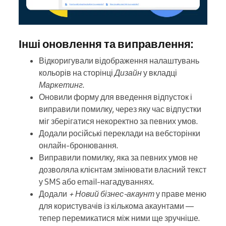
Інші оновлення та виправлення:
Відкоригували відображення налаштувань
кольорів на сторінці
Дизайн
у вкладці
Маркетинг
.
Оновили форму для введення відпусток і
виправили помилку, через яку час відпустки
міг зберігатися некоректно за певних умов.
Додали російські переклади на вебсторінки
онлайн-бронювання.
Виправили помилку, яка за певних умов не
дозволяла клієнтам змінювати власний текст
у SMS або email-нагадуваннях.
Додали
+ Новий бізнес-акаунт
у праве меню
для користувачів із кількома акаунтами —
тепер перемикатися між ними ще зручніше.