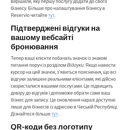
вирішили, яку першу послугу додати до свого
бізнесу. Більше про налаштування бізнесу в
Reservio читайте
тут
.
Підтверджені відгуки на
вашому вебсайті
бронювання
Тепер ваші клієнти побачать значок із знаком
питання поруч із розділом
Відгуки
. Якщо навести
курсор на цей значок, з’явиться пояснення, що всі
відгуки залишені реальними клієнтами, які дійсно
скористалися вашими послугами. Це підвищить
довіру до відгуків і допоможе обрати саме ваш
бізнес для запису. Це оновлення наразі доступне
лише для бізнесів із адресою в Чеській Республіці.
Дізнайтеся більше
тут
.
QR-коди без логотипу