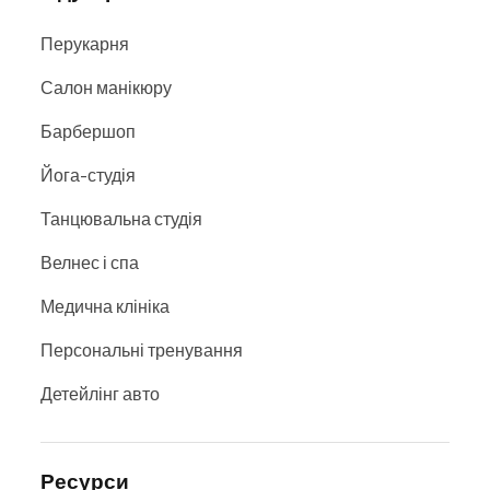
Перукарня
Салон манікюру
Барбершоп
Йога-студія
Танцювальна студія
Велнес і спа
Медична клініка
Персональні тренування
Детейлінг авто
Ресурси