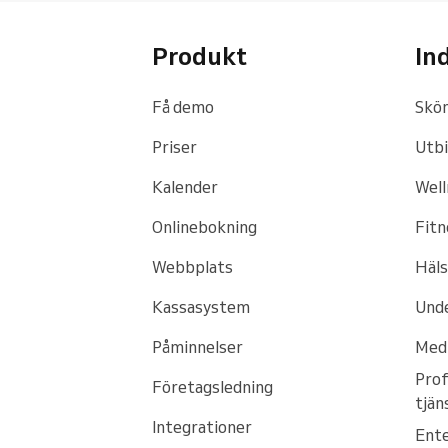
Produkt
In
Få demo
Skön
Priser
Utbi
Kalender
Well
Onlinebokning
Fitn
Webbplats
Häls
Kassasystem
Unde
Påminnelser
Medi
Prof
Företagsledning
tjän
Integrationer
Ente