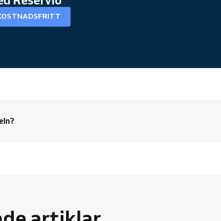
KOSTNADSFRITT
eln?
e artiklar