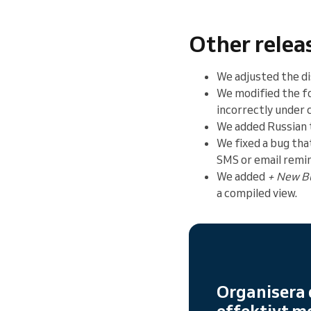
Other releas
We adjusted the di
We modified the fo
incorrectly under 
We added Russian 
We fixed a bug tha
SMS or email remi
We added
+ New B
a compiled view.
Organisera 
effektivt m