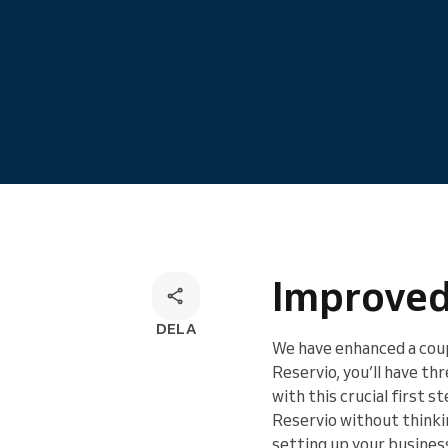
Onlinebokning
Omnichannel-bokningslösning
Improved
DELA
We have enhanced a coup
Reservio, you’ll have t
with this crucial first 
Reservio without thinkin
setting up your busines