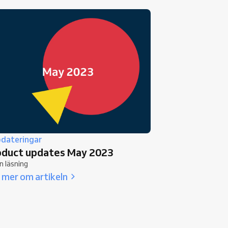
dateringar
oduct updates May 2023
n läsning
 mer om artikeln