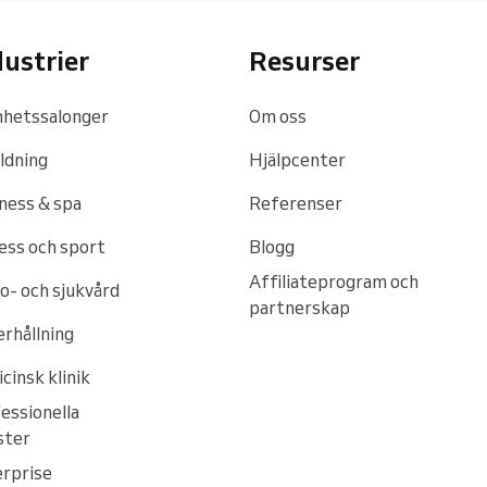
dustrier
Resurser
hetssalonger
Om oss
ldning
Hjälpcenter
ness & spa
Referenser
ess och sport
Blogg
Affiliateprogram och
o- och sjukvård
partnerskap
rhållning
cinsk klinik
essionella
ster
rprise