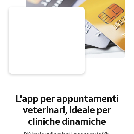
RA
L'app per appuntamenti
veterinari, ideale per
cliniche dinamiche
Più baci scodinzolanti, meno scartoffie.