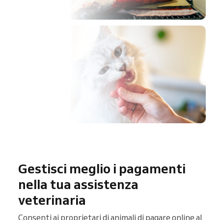
orio
Gestisci meglio i pagamenti
nella tua assistenza
veterinaria
Consenti ai proprietari di animali di pagare online al