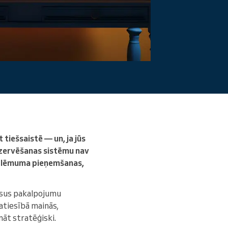
Lasīt vairāk
 tiešsaistē — un, ja jūs
rezervēšanas sistēmu nav
ms lēmuma pieņemšanas,
usus pakalpojumu
patiesībā mainās,
māt stratēģiski.