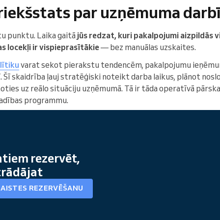
riekšstats par uzņēmuma darb
tu punktu. Laika gaitā
jūs redzat, kuri pakalpojumi aizpildās v
 locekļi ir vispieprasītākie
— bez manuālas uzskaites.
lītiku
varat sekot pierakstu tendencēm, pakalpojumu ieņēmu
. Šī skaidrība ļauj stratēģiski noteikt darba laikus, plānot no
ties uz reālo situāciju uzņēmumā. Tā ir tāda operatīvā pārska
 vadības programmu.
ntiem rezervēt,
trādājat
SAISTES REZERVĒŠANU