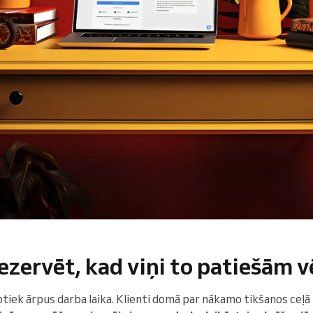
rezervēt, kad viņi to patiešām v
otiek ārpus darba laika. Klienti domā par nākamo tikšanos ceļā 