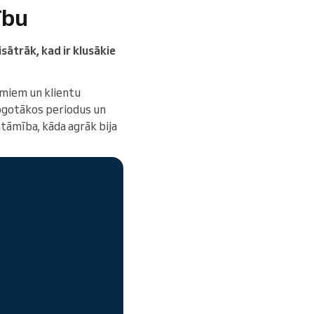
ību
isātrāk, kad ir klusākie
miem un klientu
slogotākos periodus un
tāmība, kāda agrāk bija