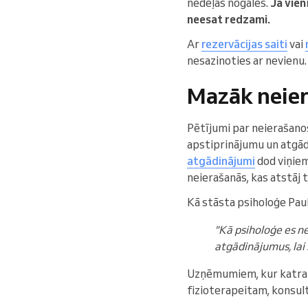
nedēļas nogalēs.
Ja vien
neesat redzami.
Ar
rezervācijas saiti
vai
nesazinoties ar nevienu.
Mazāk neier
Pētījumi par neierašanos 
apstiprinājumu un atgād
atgādinājumi
dod viņiem
neierašanās, kas atstāj 
Kā stāsta psiholoģe Paul
"Kā psiholoģe es n
atgādinājumus, lai
Uzņēmumiem, kur katra 
fizioterapeitam, konsul