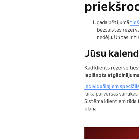
priekšro
gada pētījumā
tie
bezsaistes rezervā
nedēļu. Un tas ir 
Jūsu kalend
Kad klients rezervē tieš
ieplānots atgādinājums
Individuālajiem speciāl
laikā pārvēršas vairākās
Sistēma klientiem rāda ti
plāna.