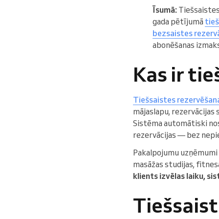
Īsumā:
Tiešsaistes
gada pētījumā
tie
bezsaistes rezerv
abonēšanas izmaksa
Kas ir ti
Tiešsaistes rezervēšan
mājaslapu, rezervācijas s
Sistēma automātiski nos
rezervācijas — bez nepi
Pakalpojumu uzņēmumi 
masāžas studijas, fitnesa
klients izvēlas laiku, s
Tiešsais