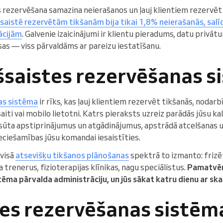
 rezervēšana samazina neierašanos un ļauj klientiem rezervēt 
šsaistē rezervētām tikšanām bija tikai 1,8% neierašanās, salī
ācijām
. Galvenie izaicinājumi ir klientu pieradums, datu privāt
s — viss pārvaldāms ar pareizu iestatīšanu.
ešsaistes rezervēšanas 
as sistēma
ir rīks, kas ļauj klientiem rezervēt tikšanās, nodarbī
aiti vai mobilo lietotni. Katrs pieraksts uzreiz parādās jūsu kal
ūta apstiprinājumus un atgādinājumus, apstrādā atcelšanas 
eciešamības jūsu komandai iesaistīties.
visā
atsevišķu tikšanos plānošanas
spektrā to izmanto: frizē
 trenerus, fizioterapijas klīnikas, nagu speciālistus.
Pamatvērt
istēma pārvalda administrāciju, un jūs sākat katru dienu ar ska
tes rezervēšanas sistēm