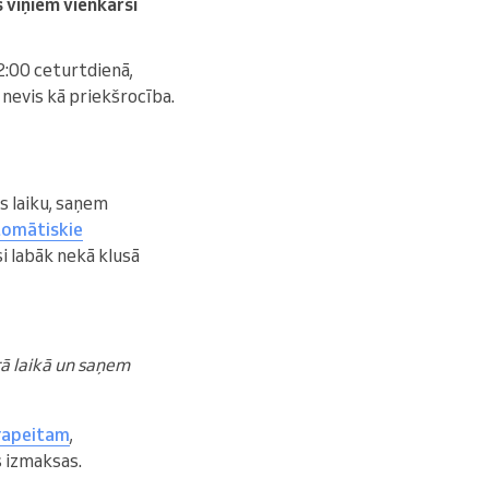
s viņiem vienkārši
2:00 ceturtdienā,
 nevis kā priekšrocība.
as laiku, saņem
omātiskie
si labāk nekā klusā
rā laikā un saņem
rapeitam
,
 izmaksas.