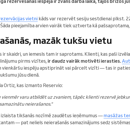
īgā rezervēšanas iespēja ir zvans darba laikā, tajos brīžos jū
rezervācijas vietni
kāds var rezervēt sesiju sestdienai plkst. 2
 Šāda pieejamība arvien vairāk tiek uztverta kā pašsaprotama,
ašanās, mazāk tukšu vietu
ir skaidri, un iemesls tam ir saprotams. Klienti, kas paši izvēl
inājumu pirms vizītes,
ir daudz vairāk motivēti ierasties.
Aut
 vienkāršu iespēju apstiprināt vai pārcelt vizīti — tas ir patie
tukšumu jūsu dienā.
a Ortiz, kas izmanto Reservio:
e vienmēr varu atbildēt uz zvaniem, tāpēc klienti rezervē jebku
 samazinātu neierašanos."
izlaista tikšanās nozīmē zaudētus ieņēmumus —
masāžas te
tantam — pat neliels neierašanās samazinājums sedz sistēmas