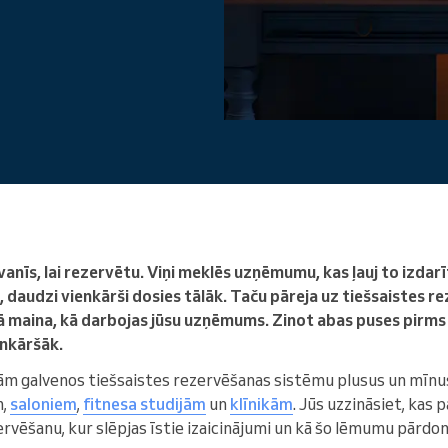
Enterprise
Jūs vadāt lielu organizāciju
vanīs, lai rezervētu. Viņi meklēs uzņēmumu, kas ļauj to izdarīt
, daudzi vienkārši dosies tālāk. Taču pāreja uz tiešsaistes 
 Tā maina, kā darbojas jūsu uzņēmums. Zinot abas puses pir
enkāršāk.
tām galvenos tiešsaistes rezervēšanas sistēmu plusus un mīn
m,
saloniem
,
fitnesa studijām
un
klīnikām
. Jūs uzzināsiet, kas 
ervēšanu, kur slēpjas īstie izaicinājumi un kā šo lēmumu pārdo