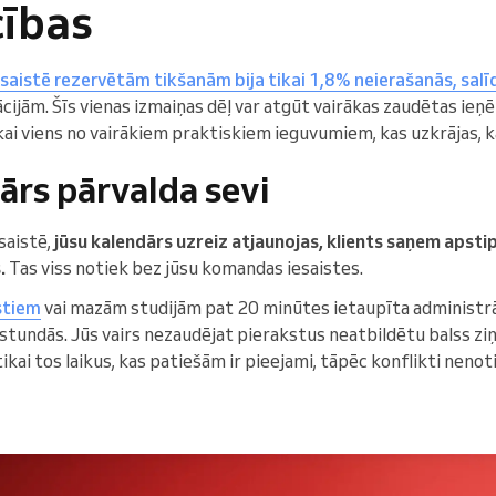
cības
šsaistē rezervētām tikšanām bija tikai 1,8% neierašanās, salī
cijām. Šīs vienas izmaiņas dēļ var atgūt vairākas zaudētas i
tikai viens no vairākiem praktiskiem ieguvumiem, kas uzkrājas, 
ārs pārvalda sevi
saistē,
jūsu kalendārs uzreiz atjaunojas, klients saņem apsti
.
Tas viss notiek bez jūsu komandas iesaistes.
istiem
vai mazām studijām pat 20 minūtes ietaupīta administrāc
 stundās. Jūs vairs nezaudējat pierakstus neatbildētu balss ziņ
kai tos laikus, kas patiešām ir pieejami, tāpēc konflikti nenoti