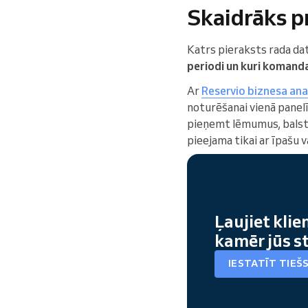
Skaidrāks p
Katrs pieraksts rada da
periodi un kuri komandas
Ar
Reservio biznesa ana
noturēšanai vienā panelī
pieņemt lēmumus, balsto
pieejama tikai ar īpašu
Ļaujiet klie
kamēr jūs s
IESTATĪT TIEŠ