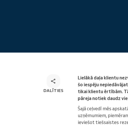
Tiešsaistes pieraksts
Omnichannel rezervēšanas
risinājums
Lielākā daļa klientu nez
šo iespēju nepiedāvājat
DALĪTIES
tikai klientu ērtībām.
pāreja notiek daudz vi
Šajā ceļvedī mēs apska
uzņēmumiem, piemēra
ieviešot tiešsaistes rez