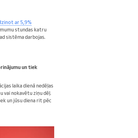
dzinot ar 5,9%
eņēmumu stundas katru
kad sistēma darbojas.
prinājumu un tiek
ijas laika dienā nedēļas
u vai nokavētu ziņu dēļ.
ek un jūsu diena rit pēc