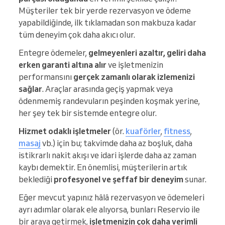
Müşteriler tek bir yerde rezervasyon ve ödeme
yapabildiğinde, ilk tıklamadan son makbuza kadar
tüm deneyim çok daha akıcı olur.
Entegre ödemeler,
gelmeyenleri azaltır, geliri daha
erken garanti altına alır
ve işletmenizin
performansını
gerçek zamanlı olarak izlemenizi
sağlar
. Araçlar arasında geçiş yapmak veya
ödenmemiş randevuların peşinden koşmak yerine,
her şey tek bir sistemde entegre olur.
Hizmet odaklı işletmeler
(ör.
kuaförler
,
fitness
,
masaj
vb.) için bu; takvimde daha az boşluk, daha
istikrarlı nakit akışı ve idari işlerde daha az zaman
kaybı demektir. En önemlisi, müşterilerin artık
beklediği
profesyonel ve şeffaf bir deneyim
sunar.
Eğer mevcut yapınız hâlâ rezervasyon ve ödemeleri
ayrı adımlar olarak ele alıyorsa, bunları Reservio ile
bir araya getirmek,
işletmenizin çok daha verimli