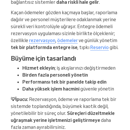
bağlantısız sistemler
daha riskli hale gelir
.
Kaçan ödemeler gözden kaçmaya başlar, raporlama
dağılır ve personel müşterilere odaklanmak yerine
sürekli veri kontrolüyle uğraşır. Entegre ödemeli
rezervasyon uygulaması sizinle birlikte ölçeklenir;
özellikle
rezervasyon
,
ödemeler
ve günlük yönetim
tek bir platformda entegre ise
, tıpkı
Reservio
gibi.
Büyüme için tasarlandı
Hizmet ekleyin
; iş akışlarınızı değiştirmeden
Birden fazla personeli yönetin
Performansı tek bir panelde takip edin
Daha yüksek işlem hacmini
güvenle yönetin
💡İpucu:
Rezervasyon, ödeme ve raporlama tek bir
sistemde toplandığında, büyümek kaotik değil,
yönetilebilir bir süreç olur.
Süreçleri düzeltmekle
uğraşmak yerine işletmenizi geliştirmeye
daha
fazla zaman ayırabilirsiniz.