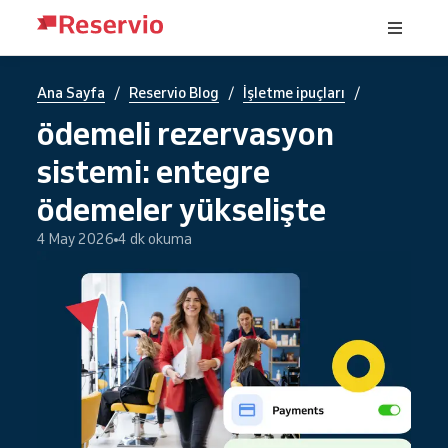
/
/
/
Ana Sayfa
Reservio Blog
İşletme ipuçları
ödemeli rezervasyon
sistemi: entegre
ödemeler yükselişte
4 May 2026
4 dk okuma