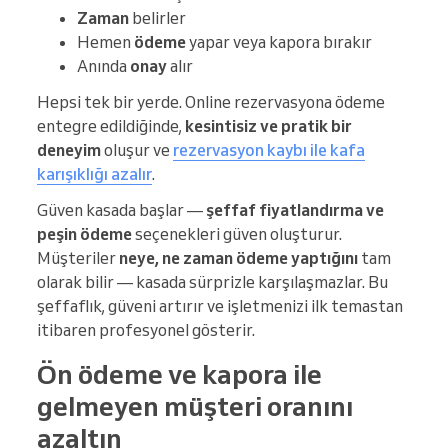
Zaman
belirler
Hemen
ödeme
yapar veya kapora bırakır
Anında
onay
alır
Hepsi tek bir yerde. Online rezervasyona ödeme
entegre edildiğinde,
kesintisiz ve pratik bir
deneyim
oluşur ve
rezervasyon kaybı ile kafa
karışıklığı azalır
.
Güven kasada başlar —
şeffaf fiyatlandırma ve
peşin ödeme
seçenekleri güven oluşturur.
Müşteriler
neye, ne zaman ödeme yaptığını
tam
olarak bilir — kasada sürprizle karşılaşmazlar. Bu
şeffaflık, güveni artırır ve işletmenizi ilk temastan
itibaren profesyonel gösterir.
Ön ödeme ve kapora ile
gelmeyen müşteri oranını
azaltın