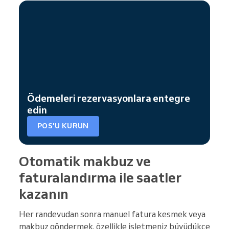
Ödemeleri rezervasyonlara entegre
edin
POS'U KURUN
Otomatik makbuz ve
faturalandırma ile saatler
kazanın
Her randevudan sonra manuel fatura kesmek veya
makbuz göndermek, özellikle işletmeniz büyüdükçe