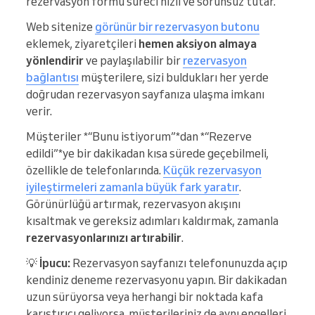
rezervasyon formu süreci hızlı ve sorunsuz tutar.
Web sitenize
görünür bir rezervasyon butonu
eklemek, ziyaretçileri
hemen aksiyon almaya
yönlendirir
ve paylaşılabilir bir
rezervasyon
bağlantısı
müşterilere, sizi buldukları her yerde
doğrudan rezervasyon sayfanıza ulaşma imkanı
verir.
Müşteriler *“Bunu istiyorum”*dan *“Rezerve
edildi”*ye bir dakikadan kısa sürede geçebilmeli,
özellikle de telefonlarında.
Küçük rezervasyon
iyileştirmeleri zamanla büyük fark yaratır
.
Görünürlüğü artırmak, rezervasyon akışını
kısaltmak ve gereksiz adımları kaldırmak, zamanla
rezervasyonlarınızı artırabilir
.
💡
İpucu:
Rezervasyon sayfanızı telefonunuzda açıp
kendiniz deneme rezervasyonu yapın. Bir dakikadan
uzun sürüyorsa veya herhangi bir noktada kafa
karıştırıcı geliyorsa, müşterileriniz de aynı engelleri