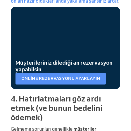
onları hazır oldukları anda yakalama şansınız artar
.
Müşterileriniz dilediği an rezervasyon
yapabilsin
ONLINE REZERVASYONU AYARLAYIN
4. Hatırlatmaları göz ardı
etmek (ve bunun bedelini
ödemek)
Gelmeme sorunları genellikle
müşteriler