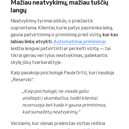
Mažiau neatvykimų, mažiau tuščių
langų
Neatvykimų tyrimai aiškūs, o priežastis
suprantama. Klientai, kurie patys pasirenka laiką,
gauna patvirtinimą ir priminimą prieš vizitą,
kur kas
labiau linkę atvykti.
Automatiniai priminimai
leidžia lengvai patvirtinti ar perkelti vizitą — tai
tikrai geriau nei tylus neatvykimas, paliekantis
skylę jūsų tvarkaraštyje.
Kaip pasakoja psichologė Paula Ortiz, kuri naudoja
„Reservio“:
„Kaip psichologė, ne visada galiu
atsiliepti į skambučius, todėl klientai
rezervuoja bet kada ir gauna priminimus,
kad sumažėtų neatvykimų.“
Verslams, kur vienas praleistas vizitas reiškia