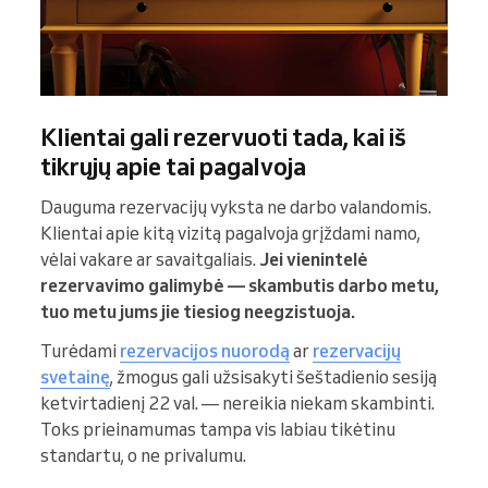
Klientai gali rezervuoti tada, kai iš
tikrųjų apie tai pagalvoja
Dauguma rezervacijų vyksta ne darbo valandomis.
Klientai apie kitą vizitą pagalvoja grįždami namo,
vėlai vakare ar savaitgaliais.
Jei vienintelė
rezervavimo galimybė — skambutis darbo metu,
tuo metu jums jie tiesiog neegzistuoja.
Turėdami
rezervacijos nuorodą
ar
rezervacijų
svetainę
, žmogus gali užsisakyti šeštadienio sesiją
ketvirtadienį 22 val. — nereikia niekam skambinti.
Toks prieinamumas tampa vis labiau tikėtinu
standartu, o ne privalumu.