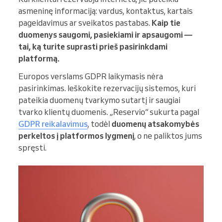
asmeninę informaciją: vardus, kontaktus, kartais
pageidavimus ar sveikatos pastabas.
Kaip tie
duomenys saugomi, pasiekiami ir apsaugomi —
tai, ką turite suprasti prieš pasirinkdami
platformą.
Europos verslams GDPR laikymasis nėra
pasirinkimas. Ieškokite rezervacijų sistemos, kuri
pateikia duomenų tvarkymo sutartį ir saugiai
tvarko klientų duomenis. „Reservio“ sukurta pagal
GDPR reikalavimus
, todėl
duomenų atsakomybės
perkeltos į platformos lygmenį
, o ne paliktos jums
spręsti.