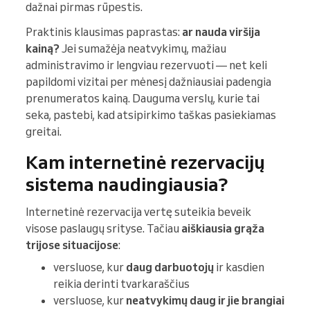
dažnai pirmas rūpestis.
Praktinis klausimas paprastas:
ar nauda viršija
kainą?
Jei sumažėja neatvykimų, mažiau
administravimo ir lengviau rezervuoti — net keli
papildomi vizitai per mėnesį dažniausiai padengia
prenumeratos kainą. Dauguma verslų, kurie tai
seka, pastebi, kad atsipirkimo taškas pasiekiamas
greitai.
Kam internetinė rezervacijų
sistema naudingiausia?
Internetinė rezervacija vertę suteikia beveik
visose paslaugų srityse. Tačiau
aiškiausia grąža
trijose situacijose
:
versluose, kur
daug darbuotojų
ir kasdien
reikia derinti tvarkaraščius
versluose, kur
neatvykimų daug ir jie brangiai