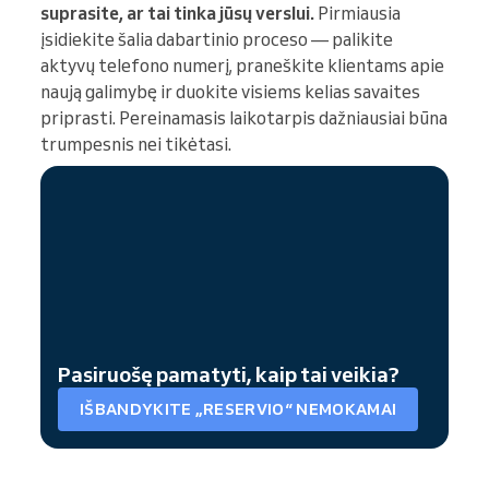
suprasite, ar tai tinka jūsų verslui.
Pirmiausia
įsidiekite šalia dabartinio proceso — palikite
aktyvų telefono numerį, praneškite klientams apie
naują galimybę ir duokite visiems kelias savaites
priprasti. Pereinamasis laikotarpis dažniausiai būna
trumpesnis nei tikėtasi.
Pasiruošę pamatyti, kaip tai veikia?
IŠBANDYKITE „RESERVIO“ NEMOKAMAI