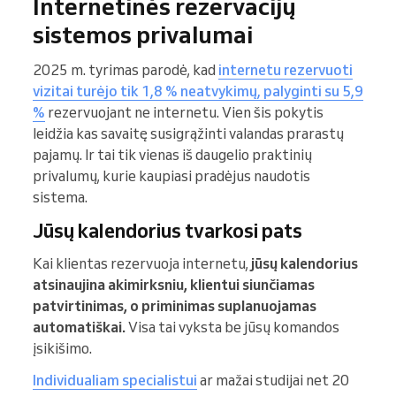
Internetinės rezervacijų
sistemos privalumai
2025 m. tyrimas parodė, kad
internetu rezervuoti
vizitai turėjo tik 1,8 % neatvykimų, palyginti su 5,9
%
rezervuojant ne internetu. Vien šis pokytis
leidžia kas savaitę susigrąžinti valandas prarastų
pajamų. Ir tai tik vienas iš daugelio praktinių
privalumų, kurie kaupiasi pradėjus naudotis
sistema.
Jūsų kalendorius tvarkosi pats
Kai klientas rezervuoja internetu,
jūsų kalendorius
atsinaujina akimirksniu, klientui siunčiamas
patvirtinimas, o priminimas suplanuojamas
automatiškai.
Visa tai vyksta be jūsų komandos
įsikišimo.
Individualiam specialistui
ar mažai studijai net 20