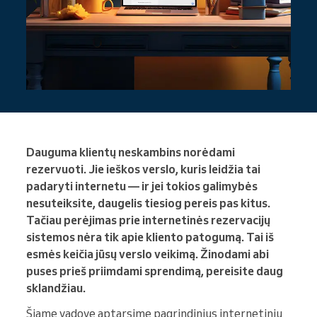
Dauguma klientų neskambins norėdami
rezervuoti. Jie ieškos verslo, kuris leidžia tai
padaryti internetu — ir jei tokios galimybės
nesuteiksite, daugelis tiesiog pereis pas kitus.
Tačiau perėjimas prie internetinės rezervacijų
sistemos nėra tik apie kliento patogumą. Tai iš
esmės keičia jūsų verslo veikimą. Žinodami abi
puses prieš priimdami sprendimą, pereisite daug
sklandžiau.
Šiame vadove aptarsime pagrindinius internetinių