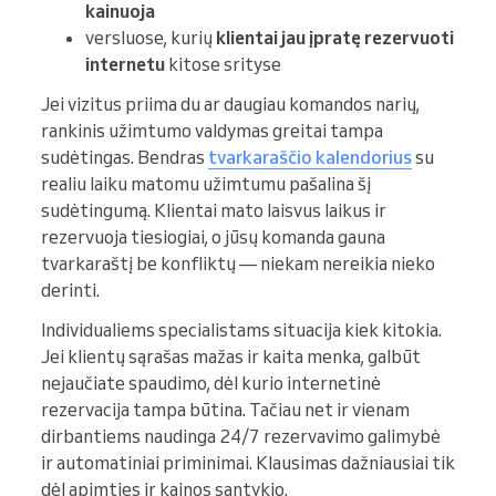
kainuoja
versluose, kurių
klientai jau įpratę rezervuoti
internetu
kitose srityse
Jei vizitus priima du ar daugiau komandos narių,
rankinis užimtumo valdymas greitai tampa
sudėtingas. Bendras
tvarkaraščio kalendorius
su
realiu laiku matomu užimtumu pašalina šį
sudėtingumą. Klientai mato laisvus laikus ir
rezervuoja tiesiogiai, o jūsų komanda gauna
tvarkaraštį be konfliktų — niekam nereikia nieko
derinti.
Individualiems specialistams situacija kiek kitokia.
Jei klientų sąrašas mažas ir kaita menka, galbūt
nejaučiate spaudimo, dėl kurio internetinė
rezervacija tampa būtina. Tačiau net ir vienam
dirbantiems naudinga 24/7 rezervavimo galimybė
ir automatiniai priminimai. Klausimas dažniausiai tik
dėl apimties ir kainos santykio.