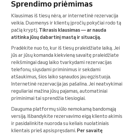
Sprendimo priėmimas
Klausimas iš tiesų nėra, ar internetinė rezervacija
veikia. Duomenys ir klientų įpročių pokyčiai rodo tą
pačią kryptį.
Tikrasis klausimas — ar nauda
atitinka jūsų dabartinį mastą ir situaciją.
Pradėkite nuo to, kur iš tiesų praleidžiate laiką. Jei
jūs ar jūsų komanda kiekvieną savaitę praleidžiate
reikšmingai daug laiko tvarkydami rezervacijas
telefonu, siųsdami priminimus ir sekdami
atšaukimus, šios laiko sąnaudos jau egzistuoja.
Internetinė rezervacija jas pašalina. Jei neatvykimai
reguliariai mažina jūsų pajamas, automatiniai
priminimai tai sprendžia tiesiogiai.
Dauguma platformų siūlo nemokamą bandomąją
versiją. Išbandykite rezervavimo eigą kliento akimis
ir pasidalinkite nuoroda su keliais nuolatiniais
klientais prieš apsispręsdami.
Per savaitę