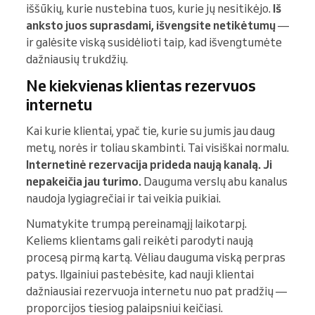
iššūkių, kurie nustebina tuos, kurie jų nesitikėjo.
Iš
anksto juos suprasdami, išvengsite netikėtumų
—
ir galėsite viską susidėlioti taip, kad išvengtumėte
dažniausių trukdžių.
Ne kiekvienas klientas rezervuos
internetu
Kai kurie klientai, ypač tie, kurie su jumis jau daug
metų, norės ir toliau skambinti. Tai visiškai normalu.
Internetinė rezervacija prideda naują kanalą. Ji
nepakeičia jau turimo.
Dauguma verslų abu kanalus
naudoja lygiagrečiai ir tai veikia puikiai.
Numatykite trumpą pereinamąjį laikotarpį.
Keliems klientams gali reikėti parodyti naują
procesą pirmą kartą. Vėliau dauguma viską perpras
patys. Ilgainiui pastebėsite, kad nauji klientai
dažniausiai rezervuoja internetu nuo pat pradžių —
proporcijos tiesiog palaipsniui keičiasi.