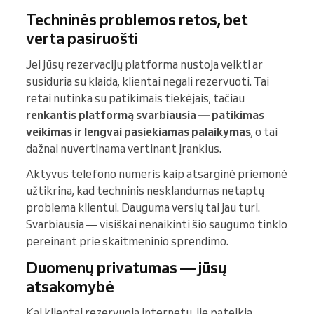
Techninės problemos retos, bet
verta pasiruošti
Jei jūsų rezervacijų platforma nustoja veikti ar
susiduria su klaida, klientai negali rezervuoti. Tai
retai nutinka su patikimais tiekėjais, tačiau
renkantis platformą svarbiausia — patikimas
veikimas ir lengvai pasiekiamas palaikymas
, o tai
dažnai nuvertinama vertinant įrankius.
Aktyvus telefono numeris kaip atsarginė priemonė
užtikrina, kad techninis nesklandumas netaptų
problema klientui. Dauguma verslų tai jau turi.
Svarbiausia — visiškai nenaikinti šio saugumo tinklo
pereinant prie skaitmeninio sprendimo.
Duomenų privatumas — jūsų
atsakomybė
Kai klientai rezervuoja internetu, jie pateikia