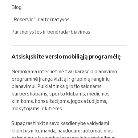
Blog
„Reservio“ ir alternatyvos
Partnerystės ir bendradarbiavimas
Atsisiųskite verslo mobiliąją programėlę
Nemokama internetinė tvarkaraščio planavimo 
programinė įranga vizitų ir grupinių renginių 
planavimui. Puikiai tinka grožio salonams, 
barbershopams, sporto klubams, medicinos 
klinikoms, konsultacijoms, jogos studijoms, 
mokytojams ir kitiems.

Supaprastinkite savo kasdienybę valdydami 
klientus ir komandą, naudodami automatinius 
priminimus ir saugius internetinius mokėjimus — 