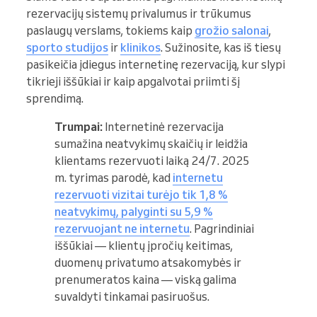
rezervacijų sistemų privalumus ir trūkumus
paslaugų verslams, tokiems kaip
grožio salonai
,
sporto studijos
ir
klinikos
. Sužinosite, kas iš tiesų
pasikeičia įdiegus internetinę rezervaciją, kur slypi
tikrieji iššūkiai ir kaip apgalvotai priimti šį
sprendimą.
Trumpai:
Internetinė rezervacija
sumažina neatvykimų skaičių ir leidžia
klientams rezervuoti laiką 24/7. 2025
m. tyrimas parodė, kad
internetu
rezervuoti vizitai turėjo tik 1,8 %
neatvykimų, palyginti su 5,9 %
rezervuojant ne internetu
. Pagrindiniai
iššūkiai — klientų įpročių keitimas,
duomenų privatumo atsakomybės ir
prenumeratos kaina — viską galima
suvaldyti tinkamai pasiruošus.