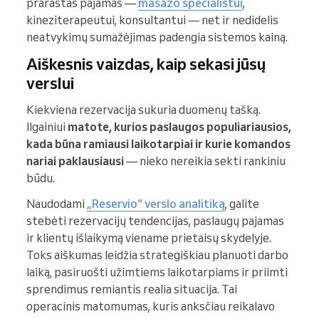
prarastas pajamas —
masažo specialistui
,
kineziterapeutui, konsultantui — net ir nedidelis
neatvykimų sumažėjimas padengia sistemos kainą.
Aiškesnis vaizdas, kaip sekasi jūsų
verslui
Kiekviena rezervacija sukuria duomenų tašką.
Ilgainiui
matote, kurios paslaugos populiariausios,
kada būna ramiausi laikotarpiai ir kurie komandos
nariai paklausiausi
— nieko nereikia sekti rankiniu
būdu.
Naudodami
„Reservio“ verslo analitiką
, galite
stebėti rezervacijų tendencijas, paslaugų pajamas
ir klientų išlaikymą viename prietaisų skydelyje.
Toks aiškumas leidžia strategiškiau planuoti darbo
laiką, pasiruošti užimtiems laikotarpiams ir priimti
sprendimus remiantis realia situacija. Tai
operacinis matomumas, kuris anksčiau reikalavo