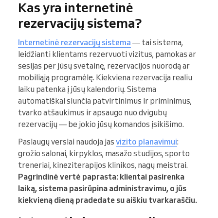
Kas yra internetinė
rezervacijų sistema?
Internetinė rezervacijų sistema
— tai sistema,
leidžianti klientams rezervuoti vizitus, pamokas ar
sesijas per jūsų svetainę, rezervacijos nuorodą ar
mobiliąją programėlę. Kiekviena rezervacija realiu
laiku patenka į jūsų kalendorių. Sistema
automatiškai siunčia patvirtinimus ir priminimus,
tvarko atšaukimus ir apsaugo nuo dvigubų
rezervacijų — be jokio jūsų komandos įsikišimo.
Paslaugų verslai naudoja jas
vizito planavimui
:
grožio salonai, kirpyklos, masažo studijos, sporto
treneriai, kineziterapijos klinikos, nagų meistrai.
Pagrindinė vertė paprasta: klientai pasirenka
laiką, sistema pasirūpina administravimu, o jūs
kiekvieną dieną pradedate su aiškiu tvarkaraščiu.