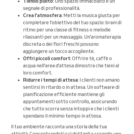
Tienilo pulito
: Uno spazio immacolato è un
segnale di professionalità.
Crea l'atmosfera
: Metti la musica giusta per
completare l'obiettivo del tuo spazio: brani di
ritmo per una classe di fitness o melodie
rilassanti per un massaggio. Un'aromaterapia
discreta o dei fiori freschi possono
aggiungere un tocco accogliente.
Offri piccoli comfort
: Offrire tè, caffè o
acqua nell'area d'attesa dimostra che tieni al
loro comfort.
Ridurre i tempi di attesa
: I clienti non amano
sentirsi in ritardo o in attesa. Un software di
pianificazione efficiente mantiene gli
appuntamenti sotto controllo, assicurando
che tutto scorra senza intoppi e che i clienti
spendano il minimo tempo in attesa.
Il tuo ambiente racconta una storia della tua
attività. Concentrandoti sui dettagli e creando uno