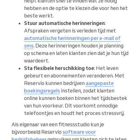
helpt klanten snel te vinden wat ze nodig
hebben en de optie te kiezen die voor hen het
beste werkt.
Stuur automatische herinneringen
:
Afspraken vergeten is verleden tijd met
automatische herinneringen per e-mail of
sms
. Deze herinneringen houden je planning
op schema en laten klanten zien dat je hun tijd
waardeert.
Sta flexibele herschikking toe
: Het leven
gebeurt en abonnementen veranderen. Met
Reservio kunnen bedrijven
aangepaste
boekingsregels
instellen, zodat klanten
online kunnen boeken binnen het tijdsbestek
van hun voorkeur. Dit voorkomt onnodige
telefoontjes en houdt het proces stressvrij.
Als eigenaar van een fitnessstudio kun je
bijvoorbeeld Reservio
software voor
bedrijfsbeheer
gebruiken om klanten zich te laten