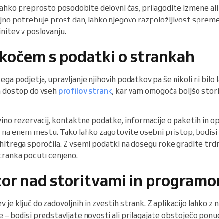
ahko preprosto posodobite delovni čas, prilagodite izmene ali
jno potrebuje prost dan, lahko njegovo razpoložljivost spreme
initev v poslovanju.
kočem s podatki o strankah
ga podjetja, upravljanje njihovih podatkov pa še nikoli ni bilo l
n dostop do vseh
profilov strank
, kar vam omogoča boljšo stor
no rezervacij, kontaktne podatke, informacije o paketih in op
 na enem mestu. Tako lahko zagotovite osebni pristop, bodisi
ju hitrega sporočila. Z vsemi podatki na dosegu roke gradite trd
tranka počuti cenjeno.
or nad storitvami in program
je ključ do zadovoljnih in zvestih strank. Z aplikacijo lahko z n
je – bodisi predstavljate novosti ali prilagajate obstoječo po