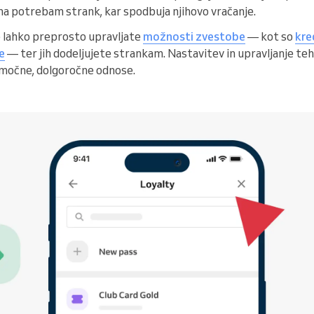
ena potrebam strank, kar spodbuja njihovo vračanje.
e lahko preprosto upravljate
možnosti zvestobe
— kot so
kre
e
— ter jih dodeljujete strankam. Nastavitev in upravljanje te
 močne, dolgoročne odnose.