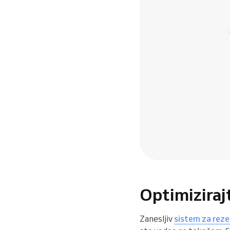
Optimizirajt
Zanesljiv
sistem za reze