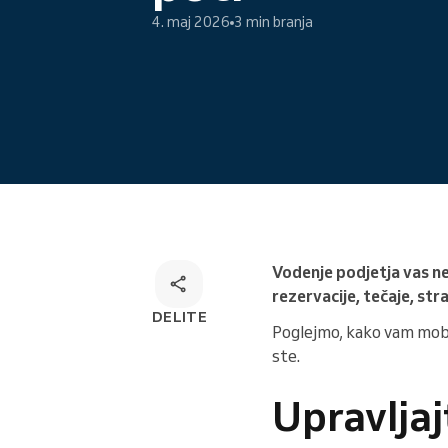
4. maj 2026
3 min branja
Omnichannel rešitev za
rezervacije
Vodenje podjetja vas ne
rezervacije, tečaje, str
DELITE
Poglejmo, kako vam mobi
ste.
Upravljaj