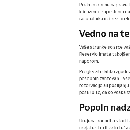
Preko mobilne naprave l
kdo izmed zaposlenih nu
računalnika in brez prek
Vedno na te
Vaše stranke so srce vaše
Reservio imate takojše
naporom.
Pregledate lahko zgodovi
posebnih zahtevah – vse
rezervacije ali pošiljan
poskrbite, da se vsaka s
Popoln nadz
Urejena ponudba storitev 
urejate storitve in teča