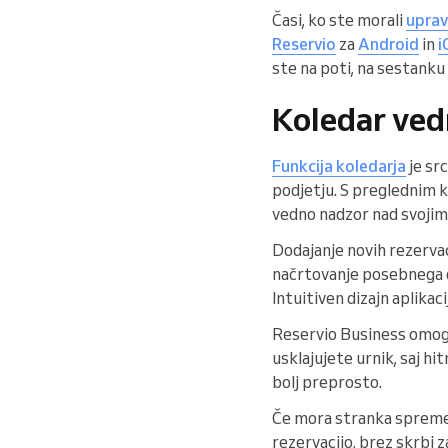
Časi, ko ste morali
uprav
Reservio
za
Android
in
i
ste na poti, na sestanku
Koledar ved
Funkcija koledarja
je sr
podjetju. S preglednim 
vedno nadzor nad svojim
Dodajanje novih rezervac
načrtovanje posebnega d
Intuitiven dizajn aplika
Reservio Business omogoča
usklajujete urnik, saj hi
bolj preprosto.
Če mora stranka spremeni
rezervacijo, brez skrbi z