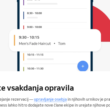
e vsakdanja opravila
rejanje rezervacij —
upravljanje osebja
in njihovih urnikov je 
ness lahko hitro dodajate nove člane ekipe in urejate njihove po