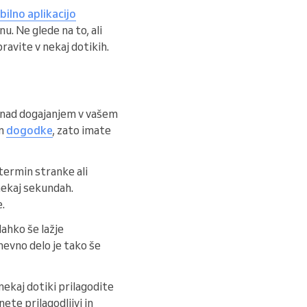
ilno aplikacijo
u. Ne glede na to, ali
avite v nekaj dotikih.
d nad dogajanjem v vašem
n
dogodke
, zato imate
 termin stranke ali
nekaj sekundah.
.
lahko še lažje
dnevno delo je tako še
ekaj dotiki prilagodite
ete prilagodljivi in