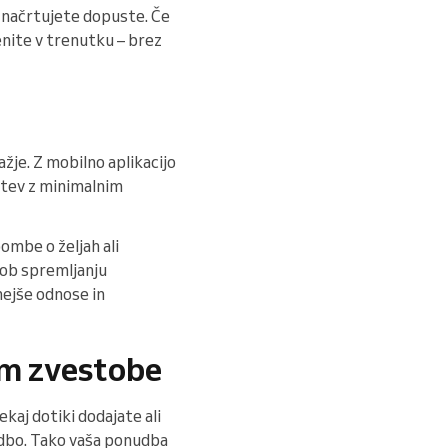
 načrtujete dopuste. Če
nite v trenutku – brez
ažje. Z mobilno aplikacijo
itev z minimalnim
ombe o željah ali
 ob spremljanju
nejše odnose in
om zvestobe
ekaj dotiki dodajate ali
nudbo. Tako vaša ponudba