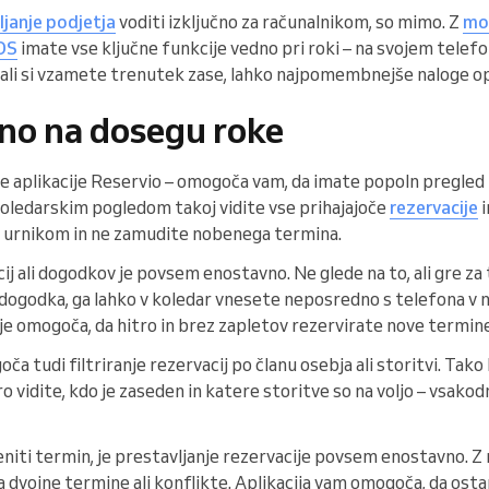
ljanje podjetja
voditi izključno za računalnikom, so mimo. Z
mob
OS
imate vse ključne funkcije vedno pri roki – na svojem telefon
 ali si vzamete trenutek zase, lahko najpomembnejše naloge opr
no na dosegu roke
ce aplikacije Reservio – omogoča vam, da imate popoln pregle
koledarskim pogledom takoj vidite vse prihajajoče
rezervacije
i
 urnikom in ne zamudite nobenega termina.
ij ali dogodkov je povsem enostavno. Ne glede na to, ali gre za
ogodka, ga lahko v koledar vnesete neposredno s telefona v 
cije omogoča, da hitro in brez zapletov rezervirate nove termine
 tudi filtriranje rezervacij po članu osebja ali storitvi. Tako 
tro vidite, kdo je zaseden in katere storitve so na voljo – vsako
ti termin, je prestavljanje rezervacije povsem enostavno. Z n
a dvojne termine ali konflikte. Aplikacija vam omogoča, da ostan