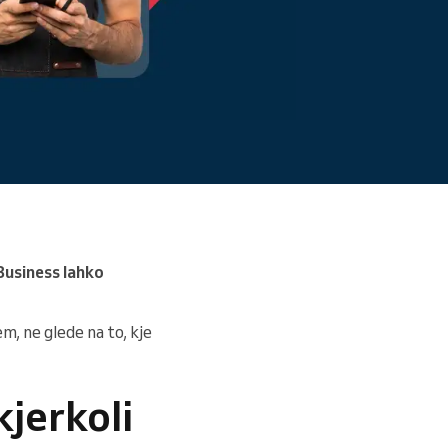
Preberite več
Business lahko
, ne glede na to, kje
kjerkoli