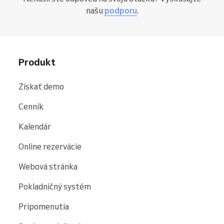
používateľ, ktorého nám odporučíte,
našu
podporu
.
uskutoční svoj prvý nákup, a tak vám vznikne
nárok na províziu. Či už prejde mesiac alebo
rok, aj tak svoju odmenu dostanete.
Produkt
Získať demo
Cenník
Kalendár
Online rezervácie
Webová stránka
Pokladničný systém
Pripomenutia