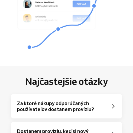
Najčastejšie otázky
Za ktoré nákupy odporúčaných
používateľov dostanem províziu?
Ak si používateľ, ktorého ste odporučili,
Dostanem províziu, keď si nový
zakúpi niektorý z našich prémiových balíčkov