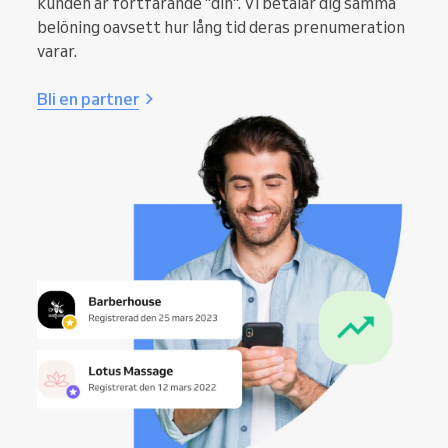
kunden är fortfarande "din". Vi betalar dig samma
belöning oavsett hur lång tid deras prenumeration
varar.
Bli en partner