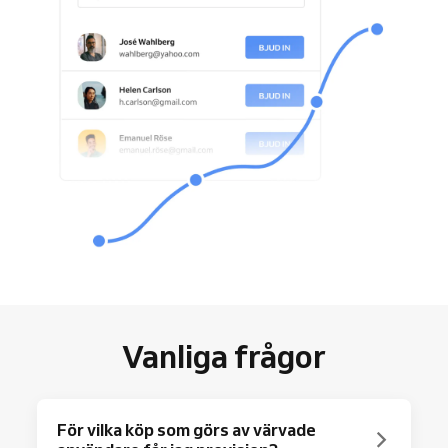
Vanliga frågor
För vilka köp som görs av värvade