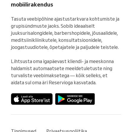
mobiilirakendus
Tasuta veebipõhine ajastustarkvara kohtumiste ja 
grupisündmuste jaoks. Sobib ideaalselt 
juuksurisalongidele, barbershopidele, jõusaalidele, 
meditsiinikliinikutele, konsultatsioonidele, 
joogastuudiotele, õpetajatele ja paljudele teistele.

Lihtsusta oma igapäevast kliendi- ja meeskonna 
haldamist automaatsete meeldetuletuste ning 
turvaliste veebimaksetega — kõik selleks, et 
aidata sul oma äri Reservioga kasvatada.
Tingimused
Privaatsuspoliitika