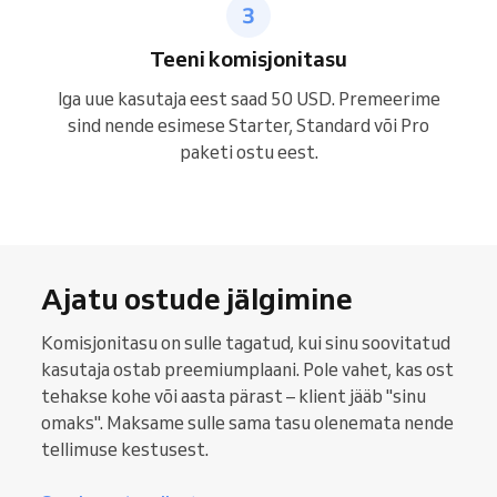
Teeni komisjonitasu
Iga uue kasutaja eest saad 50 USD. Premeerime
sind nende esimese Starter, Standard või Pro
paketi ostu eest.
Ajatu ostude jälgimine
Komisjonitasu on sulle tagatud, kui sinu soovitatud
kasutaja ostab preemiumplaani. Pole vahet, kas ost
tehakse kohe või aasta pärast – klient jääb "sinu
omaks". Maksame sulle sama tasu olenemata nende
tellimuse kestusest.