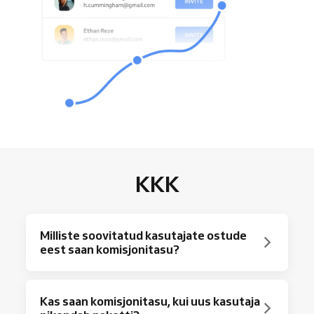
KKK
Milliste soovitatud kasutajate ostude
eest saan komisjonitasu?
Sulle on tagatud 50 USD komisjonitasu, kui
Kas saan komisjonitasu, kui uus kasutaja
sinu soovitatud kasutaja ostab mõne meie