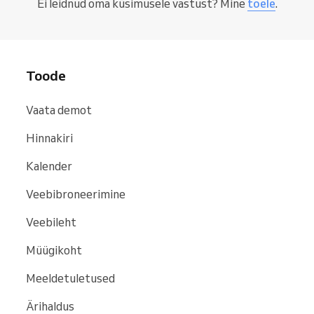
Ei leidnud oma küsimusele vastust? Mine
toele
.
sinu soovitatud kasutaja teeb esimese ostu ja
millal saad komisjonitasu. See võib toimuda
kuu või aasta pärast – saad ikkagi preemia
kliendi toomise eest.
Toode
Vaata demot
Hinnakiri
Kalender
Veebibroneerimine
Veebileht
Müügikoht
Meeldetuletused
Ärihaldus